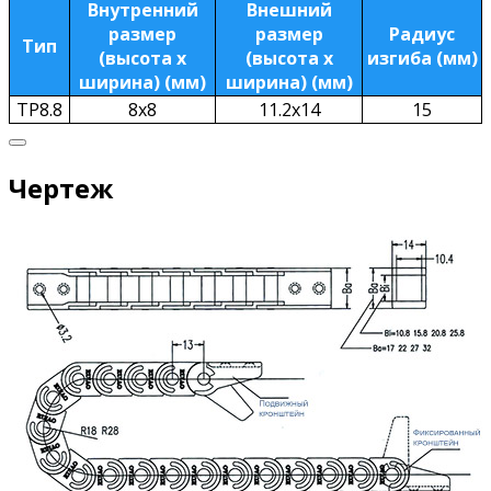
Внутренний
Внешний
размер
размер
Радиус
Тип
(высота х
(высота х
изгиба (мм)
ширина) (мм)
ширина) (мм)
TP8.8
8х8
11.2х14
15
Чертеж