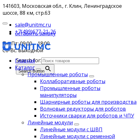
141603, Московская обл., г. Клин, Ленинградское
шоссе, 88 км, стр.63
sale@unitmc.ru
+7(499)677-21-26
оставить заявку
Пн-Пт: 09:00 – 18:00
Сб-Вс: выходной
Search for:
Главная
Каталог
Search Button
Промышленные роботы
Коллаборативные роботы
Промышленные роботы
манипуляторы
Шарнирные роботы для производства
Волновые редукторы для роботов
Источники сварки для роботов и ЧПУ
Линейные модули
Линейные модули с ШВП
Линейные модули с ременной