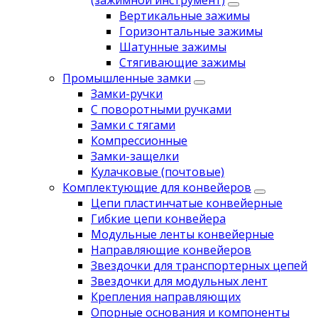
(зажимной инструмент)
Вертикальные зажимы
Горизонтальные зажимы
Шатунные зажимы
Стягивающие зажимы
Промышленные замки
Замки-ручки
С поворотными ручками
Замки с тягами
Компрессионные
Замки-защелки
Кулачковые (почтовые)
Комплектующие для конвейеров
Цепи пластинчатые конвейерные
Гибкие цепи конвейера
Модульные ленты конвейерные
Направляющие конвейеров
Звездочки для транспортерных цепей
Звездочки для модульных лент
Крепления направляющих
Опорные основания и компоненты