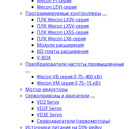
Wecon PI-серия
Wecon LEVI-серия
Программируемые контроллеры
ПЛК Wecon LX3V-серия
ПЛК Wecon LX5V-серия
ПЛК Wecon LX5S-серия
ПЛК Wecon LX6-серия
Модули расширения
BD-платы расширения
V-BOX
Преобразователи частоты промышленные
Wecon VB серия 0,75–400 кВт
Wecon VM серия 0,75–15 кВт
Мотор-редукторы
Сервоприводы и двигатели
VD2 Servo
VD2F Servo
VD3E Servo
Серводвигатели (сервомоторы)
Источники питания на DIN-рейку