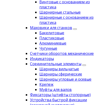
Винтовые с основанием из
пластика
Шарнирные стальные
Шарнирные с основанием из
пластика
Маховики для станков
Бакелитовые
Пластиковые
Алюминиевые
Чугунные
Счетчики оборотов механические
Индикаторы
Соединительные элементы
Шарниры вильчатые
Шарниры сферические
Шарниры угловые и осевые
Крепеж
Муфты для валов
Фиксаторы (штифты стопорные)
Устройства быстрой фиксации