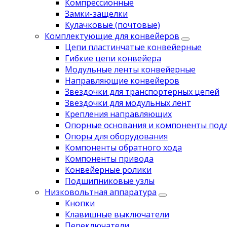
Компрессионные
Замки-защелки
Кулачковые (почтовые)
Комплектующие для конвейеров
Цепи пластинчатые конвейерные
Гибкие цепи конвейера
Модульные ленты конвейерные
Направляющие конвейеров
Звездочки для транспортерных цепей
Звездочки для модульных лент
Крепления направляющих
Опорные основания и компоненты под
Опоры для оборудования
Компоненты обратного хода
Компоненты привода
Koнвейерныe pолики
Подшипниковые узлы
Низковольтная аппаратура
Кнопки
Клавишные выключатели
Переключатели