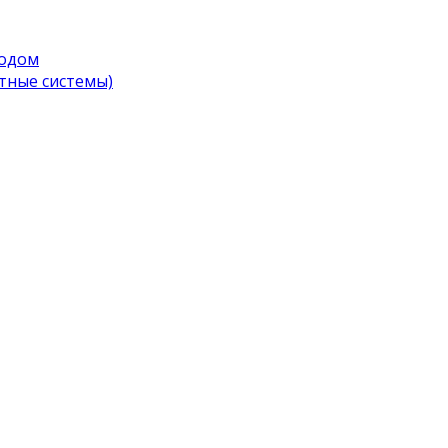
водом
тные системы)