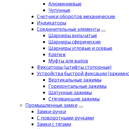
Алюминиевые
Чугунные
Счетчики оборотов механические
Индикаторы
Соединительные элементы
Шарниры вильчатые
Шарниры сферические
Шарниры угловые и осевые
Крепеж
Муфты для валов
Фиксаторы (штифты стопорные)
Устройства быстрой фиксации (зажимн
Вертикальные зажимы
Горизонтальные зажимы
Шатунные зажимы
Стягивающие зажимы
Промышленные замки
Замки-ручки
С поворотными ручками
Замки с тягами