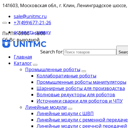
141603, Московская обл., г. Клин, Ленинградское шоссе, 
sale@unitmc.ru
+7(499)677-21-26
оставить заявку
Пн-Пт: 09:00 – 18:00
Сб-Вс: выходной
Search for:
Searc
Главная
Каталог
Промышленные роботы
Коллаборативные роботы
Промышленные роботы манипуляторы
Шарнирные роботы для производства
Волновые редукторы для роботов
Источники сварки для роботов и ЧПУ
Линейные модули
Линейные модули с ШВП
Линейные модули с ременной передаче
Линейные модули с реечной передачей