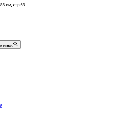
88 км, стр.63
h Button
й