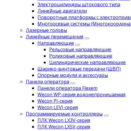
Электроцилиндры штокового типа
Линейные двигатели
Поворотные платформы с электропри
Многоосевые системы (Многокоордина
Лазерные головы
Линейные перемещения
Направляющие
Рельсовые направляющие
Роликовые направляющие
Цилиндрические направляющие
Шарико-винтовые передачи (ШВП)
Опорные модули и аксессуары
Панели оператора
Панели оператора Flexem
Wecon WP-серия водонепроницаемая
Wecon PI-серия
Wecon LEVI-серия
Программируемые контроллеры
ПЛК Wecon LX3V-серия
ПЛК Wecon LX5V-серия