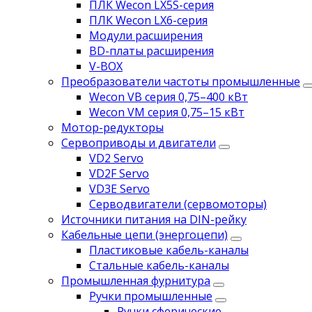
ПЛК Wecon LX5S-серия
ПЛК Wecon LX6-серия
Модули расширения
BD-платы расширения
V-BOX
Преобразователи частоты промышленные
Wecon VB серия 0,75–400 кВт
Wecon VM серия 0,75–15 кВт
Мотор-редукторы
Сервоприводы и двигатели
VD2 Servo
VD2F Servo
VD3E Servo
Серводвигатели (сервомоторы)
Источники питания на DIN-рейку
Кабельные цепи (энергоцепи)
Пластиковые кабель-каналы
Стальные кабель-каналы
Промышленная фурнитура
Ручки промышленные
Ручки сферические