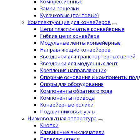
Компрессионные
Замки-защелки
Кулачковые (почтовые)
Комплектующие для конвейеров
Цепи пластинчатые конвейерные
Гибкие цепи конвейера
Модульные ленты конвейерные
Направляющие конвейеров
Звездочки для транспортерных цепей
Звездочки для модульных лент
Крепления направляющих
Опорные основания и компоненты под
Опоры для оборудования
Компоненты обратного хода
Компоненты привода
Koнвейерныe pолики
Подшипниковые узлы
Низковольтная аппаратура
Кнопки
Клавишные выключатели
Переключатели