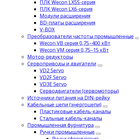
ПЛК Wecon LX5S-серия
ПЛК Wecon LX6-серия
Модули расширения
BD-платы расширения
V-BOX
Преобразователи частоты промышленные
Wecon VB серия 0,75–400 кВт
Wecon VM серия 0,75–15 кВт
Мотор-редукторы
Сервоприводы и двигатели
VD2 Servo
VD2F Servo
VD3E Servo
Серводвигатели (сервомоторы)
Источники питания на DIN-рейку
Кабельные цепи (энергоцепи)
Пластиковые кабель-каналы
Стальные кабель-каналы
Промышленная фурнитура
Ручки промышленные
Ручки сферические