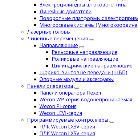
Электроцилиндры штокового типа
Линейные двигатели
Поворотные платформы с электропри
Многоосевые системы (Многокоордина
Лазерные головы
Линейные перемещения
Направляющие
Рельсовые направляющие
Роликовые направляющие
Цилиндрические направляющие
Шарико-винтовые передачи (ШВП)
Опорные модули и аксессуары
Панели оператора
Панели оператора Flexem
Wecon WP-серия водонепроницаемая
Wecon PI-серия
Wecon LEVI-серия
Программируемые контроллеры
ПЛК Wecon LX3V-серия
ПЛК Wecon LX5V-серия