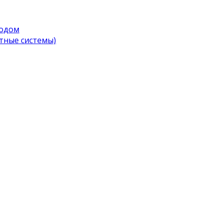
водом
тные системы)