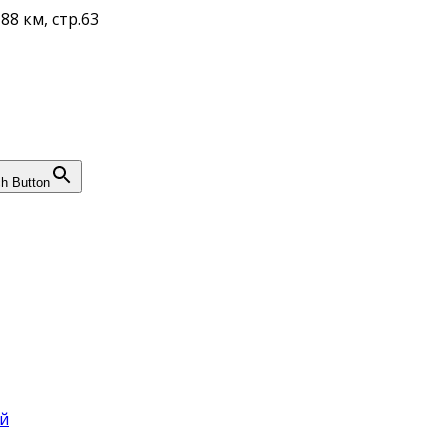
88 км, стр.63
h Button
й