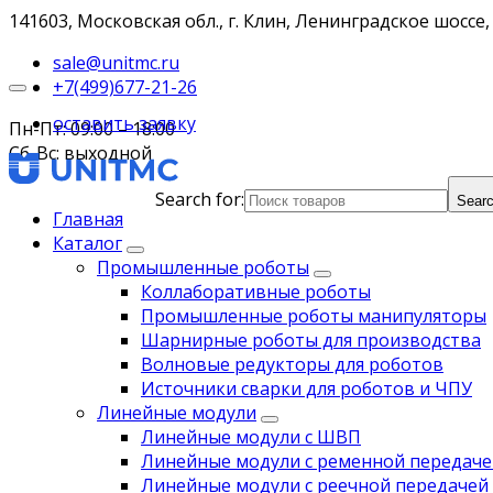
141603, Московская обл., г. Клин, Ленинградское шоссе, 
sale@unitmc.ru
+7(499)677-21-26
оставить заявку
Пн-Пт: 09:00 – 18:00
Сб-Вс: выходной
Search for:
Searc
Главная
Каталог
Промышленные роботы
Коллаборативные роботы
Промышленные роботы манипуляторы
Шарнирные роботы для производства
Волновые редукторы для роботов
Источники сварки для роботов и ЧПУ
Линейные модули
Линейные модули с ШВП
Линейные модули с ременной передаче
Линейные модули с реечной передачей