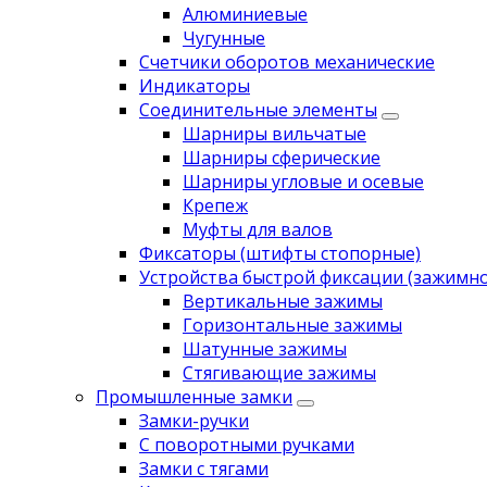
Алюминиевые
Чугунные
Счетчики оборотов механические
Индикаторы
Соединительные элементы
Шарниры вильчатые
Шарниры сферические
Шарниры угловые и осевые
Крепеж
Муфты для валов
Фиксаторы (штифты стопорные)
Устройства быстрой фиксации (зажимн
Вертикальные зажимы
Горизонтальные зажимы
Шатунные зажимы
Стягивающие зажимы
Промышленные замки
Замки-ручки
С поворотными ручками
Замки с тягами