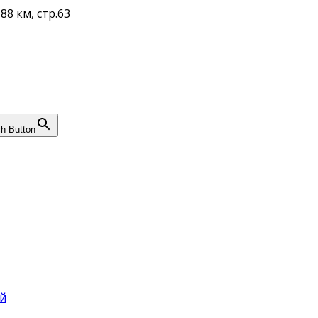
88 км, стр.63
h Button
й