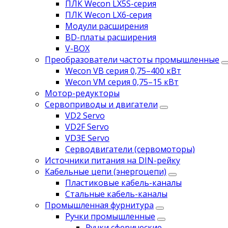
ПЛК Wecon LX5S-серия
ПЛК Wecon LX6-серия
Модули расширения
BD-платы расширения
V-BOX
Преобразователи частоты промышленные
Wecon VB серия 0,75–400 кВт
Wecon VM серия 0,75–15 кВт
Мотор-редукторы
Сервоприводы и двигатели
VD2 Servo
VD2F Servo
VD3E Servo
Серводвигатели (сервомоторы)
Источники питания на DIN-рейку
Кабельные цепи (энергоцепи)
Пластиковые кабель-каналы
Стальные кабель-каналы
Промышленная фурнитура
Ручки промышленные
Ручки сферические