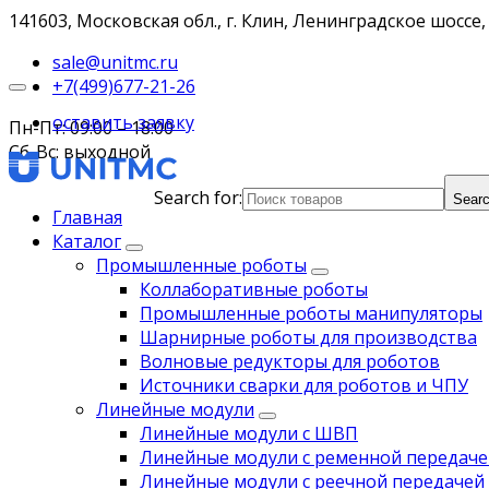
141603, Московская обл., г. Клин, Ленинградское шоссе, 
sale@unitmc.ru
+7(499)677-21-26
оставить заявку
Пн-Пт: 09:00 – 18:00
Сб-Вс: выходной
Search for:
Searc
Главная
Каталог
Промышленные роботы
Коллаборативные роботы
Промышленные роботы манипуляторы
Шарнирные роботы для производства
Волновые редукторы для роботов
Источники сварки для роботов и ЧПУ
Линейные модули
Линейные модули с ШВП
Линейные модули с ременной передаче
Линейные модули с реечной передачей