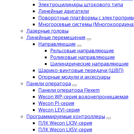
Электроцилиндры штокового типа
Линейные двигатели
Поворотные платформы с электропри
Многоосевые системы (Многокоордина
Лазерные головы
Линейные перемещения
Направляющие
Рельсовые направляющие
Роликовые направляющие
Цилиндрические направляющие
Шарико-винтовые передачи (ШВП)
Опорные модули и аксессуары
Панели оператора
Панели оператора Flexem
Wecon WP-серия водонепроницаемая
Wecon PI-серия
Wecon LEVI-серия
Программируемые контроллеры
ПЛК Wecon LX3V-серия
ПЛК Wecon LX5V-серия