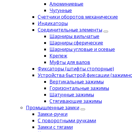
Алюминиевые
Чугунные
Счетчики оборотов механические
Индикаторы
Соединительные элементы
Шарниры вильчатые
Шарниры сферические
Шарниры угловые и осевые
Крепеж
Муфты для валов
Фиксаторы (штифты стопорные)
Устройства быстрой фиксации (зажимн
Вертикальные зажимы
Горизонтальные зажимы
Шатунные зажимы
Стягивающие зажимы
Промышленные замки
Замки-ручки
С поворотными ручками
Замки с тягами