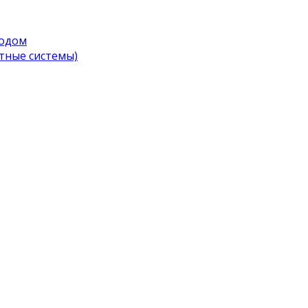
водом
тные системы)