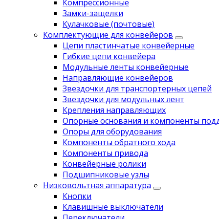
Компрессионные
Замки-защелки
Кулачковые (почтовые)
Комплектующие для конвейеров
Цепи пластинчатые конвейерные
Гибкие цепи конвейера
Модульные ленты конвейерные
Направляющие конвейеров
Звездочки для транспортерных цепей
Звездочки для модульных лент
Крепления направляющих
Опорные основания и компоненты под
Опоры для оборудования
Компоненты обратного хода
Компоненты привода
Koнвейерныe pолики
Подшипниковые узлы
Низковольтная аппаратура
Кнопки
Клавишные выключатели
Переключатели