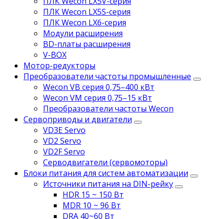
ПЛК Wecon LX5V-серия
ПЛК Wecon LX5S-серия
ПЛК Wecon LX6-серия
Модули расширения
BD-платы расширения
V-BOX
Мотор-редукторы
Преобразователи частоты промышленные
Wecon VB серия 0,75–400 кВт
Wecon VM серия 0,75–15 кВт
Преобразователи частоты Wecon
Сервоприводы и двигатели
VD3E Servo
VD2 Servo
VD2F Servo
Серводвигатели (сервомоторы)
Блоки питания для систем автоматизации
Источники питания на DIN-рейку
HDR 15 ~ 150 Вт
MDR 10 ~ 96 Вт
DRA 40~60 Вт