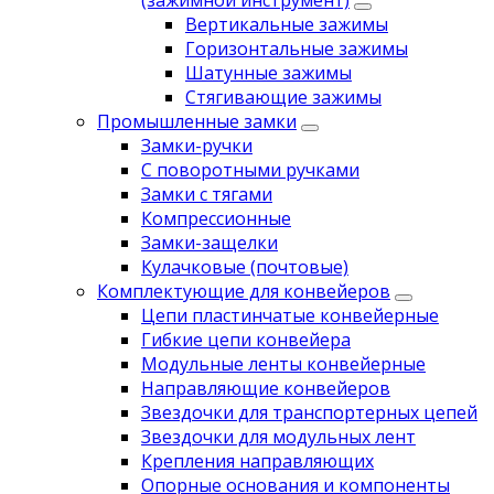
(зажимной инструмент)
Вертикальные зажимы
Горизонтальные зажимы
Шатунные зажимы
Стягивающие зажимы
Промышленные замки
Замки-ручки
С поворотными ручками
Замки с тягами
Компрессионные
Замки-защелки
Кулачковые (почтовые)
Комплектующие для конвейеров
Цепи пластинчатые конвейерные
Гибкие цепи конвейера
Модульные ленты конвейерные
Направляющие конвейеров
Звездочки для транспортерных цепей
Звездочки для модульных лент
Крепления направляющих
Опорные основания и компоненты