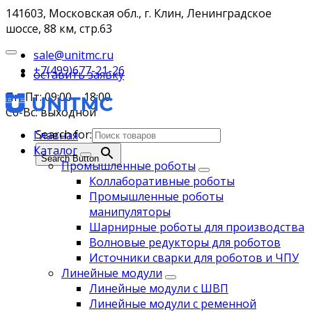
141603, Московская обл., г. Клин, Ленинградское
шоссе, 88 км, стр.63
sale@unitmc.ru
+7(499)677-21-26
оставить заявку
Пн-Пт: 09:00 – 18:00
Сб-Вс: выходной
Search for:
Главная
Каталог
Search Button
Промышленные роботы
Коллаборативные роботы
Промышленные роботы
манипуляторы
Шарнирные роботы для производства
Волновые редукторы для роботов
Источники сварки для роботов и ЧПУ
Линейные модули
Линейные модули с ШВП
Линейные модули с ременной