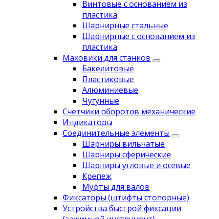
Винтовые с основанием из
пластика
Шарнирные стальные
Шарнирные с основанием из
пластика
Маховики для станков
Бакелитовые
Пластиковые
Алюминиевые
Чугунные
Счетчики оборотов механические
Индикаторы
Соединительные элементы
Шарниры вильчатые
Шарниры сферические
Шарниры угловые и осевые
Крепеж
Муфты для валов
Фиксаторы (штифты стопорные)
Устройства быстрой фиксации