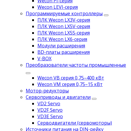
Wecon PI-серия
Wecon LEVI-серия
Программируемые контроллеры
ПЛК Wecon LX3V-серия
ПЛК Wecon LX5V-серия
ПЛК Wecon LX5S-серия
ПЛК Wecon LX6-серия
Модули расширения
BD-платы расширения
V-BOX
Преобразователи частоты промышленные
Wecon VB серия 0,75–400 кВт
Wecon VM серия 0,75–15 кВт
Мотор-редукторы
Сервоприводы и двигатели
VD2 Servo
VD2F Servo
VD3E Servo
Серводвигатели (сервомоторы)
Источники питания на DIN-рейку