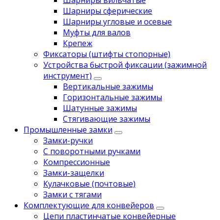
Шарниры сферические
Шарниры угловые и осевые
Муфты для валов
Крепеж
Фиксаторы (штифты стопорные)
Устройства быстрой фиксации (зажимной
инструмент)
Вертикальные зажимы
Горизонтальные зажимы
Шатунные зажимы
Стягивающие зажимы
Промышленные замки
Замки-ручки
С поворотными ручками
Компрессионные
Замки-защелки
Кулачковые (почтовые)
Замки с тягами
Комплектующие для конвейеров
Цепи пластинчатые конвейерные