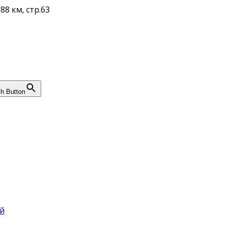
88 км, стр.63
h Button
й