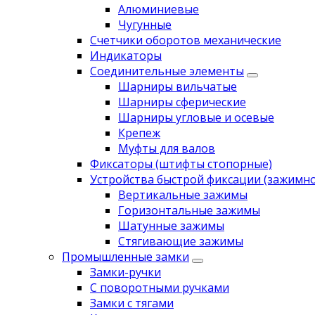
Алюминиевые
Чугунные
Счетчики оборотов механические
Индикаторы
Соединительные элементы
Шарниры вильчатые
Шарниры сферические
Шарниры угловые и осевые
Крепеж
Муфты для валов
Фиксаторы (штифты стопорные)
Устройства быстрой фиксации (зажимн
Вертикальные зажимы
Горизонтальные зажимы
Шатунные зажимы
Стягивающие зажимы
Промышленные замки
Замки-ручки
С поворотными ручками
Замки с тягами