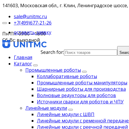
141603, Московская обл., г. Клин, Ленинградское шоссе, 
sale@unitmc.ru
+7(499)677-21-26
оставить заявку
Пн-Пт: 09:00 – 18:00
Сб-Вс: выходной
Search for:
Searc
Главная
Каталог
Промышленные роботы
Коллаборативные роботы
Промышленные роботы манипуляторы
Шарнирные роботы для производства
Волновые редукторы для роботов
Источники сварки для роботов и ЧПУ
Линейные модули
Линейные модули с ШВП
Линейные модули с ременной передаче
Линейные модули с реечной передачей