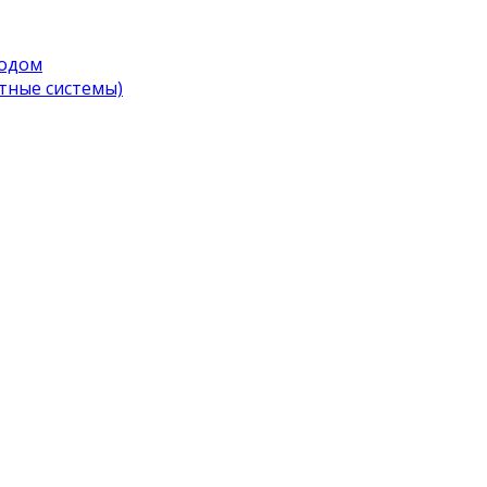
водом
тные системы)