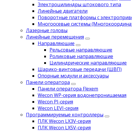
Электроцилиндры штокового типа
Линейные двигатели
Поворотные платформы с электропри
Многоосевые системы (Многокоордина
Лазерные головы
Линейные перемещения
Направляющие
Рельсовые направляющие
Роликовые направляющие
Цилиндрические направляющие
Шарико-винтовые передачи (ШВП)
Опорные модули и аксессуары
Панели оператора
Панели оператора Flexem
Wecon WP-серия водонепроницаемая
Wecon PI-серия
Wecon LEVI-серия
Программируемые контроллеры
ПЛК Wecon LX3V-серия
ПЛК Wecon LX5V-серия