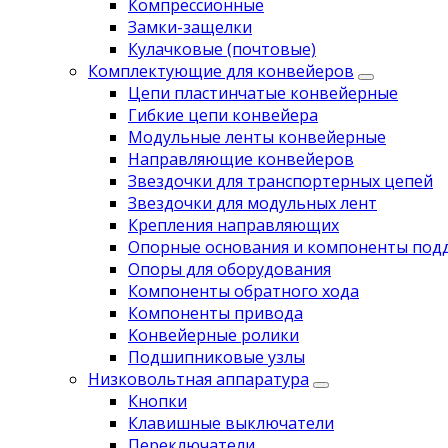
Компрессионные
Замки-защелки
Кулачковые (почтовые)
Комплектующие для конвейеров
Цепи пластинчатые конвейерные
Гибкие цепи конвейера
Модульные ленты конвейерные
Направляющие конвейеров
Звездочки для транспортерных цепей
Звездочки для модульных лент
Крепления направляющих
Опорные основания и компоненты под
Опоры для оборудования
Компоненты обратного хода
Компоненты привода
Koнвейерныe pолики
Подшипниковые узлы
Низковольтная аппаратура
Кнопки
Клавишные выключатели
Переключатели