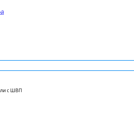
ей
ли с ШВП