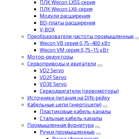
ПЛК Wecon LX5S-серия
ПЛК Wecon LX6-серия
Модули расширения
BD-платы расширения
V-BOX
Преобразователи частоты промышленные
Wecon VB серия 0,75–400 кВт
Wecon VM серия 0,75–15 кВт
Мотор-редукторы
Сервоприводы и двигатели
VD2 Servo
VD2F Servo
VD3E Servo
Серводвигатели (сервомоторы)
Источники питания на DIN-рейку
Кабельные цепи (энергоцепи)
Пластиковые кабель-каналы
Стальные кабель-каналы
Промышленная фурнитура
Ручки промышленные
Ручки сферические