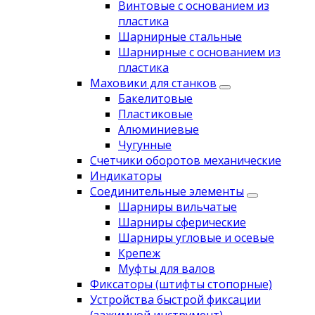
Винтовые с основанием из
пластика
Шарнирные стальные
Шарнирные с основанием из
пластика
Маховики для станков
Бакелитовые
Пластиковые
Алюминиевые
Чугунные
Счетчики оборотов механические
Индикаторы
Соединительные элементы
Шарниры вильчатые
Шарниры сферические
Шарниры угловые и осевые
Крепеж
Муфты для валов
Фиксаторы (штифты стопорные)
Устройства быстрой фиксации