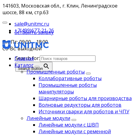
141603, Московская обл., г. Клин, Ленинградское
шоссе, 88 км, стр.63
sale@unitmc.ru
+7(499)677-21-26
оставить заявку
Пн-Пт: 09:00 – 18:00
Сб-Вс: выходной
Search for:
Главная
Каталог
Search Button
Промышленные роботы
Коллаборативные роботы
Промышленные роботы
манипуляторы
Шарнирные роботы для производства
Волновые редукторы для роботов
Источники сварки для роботов и ЧПУ
Линейные модули
Линейные модули с ШВП
Линейные модули с ременной