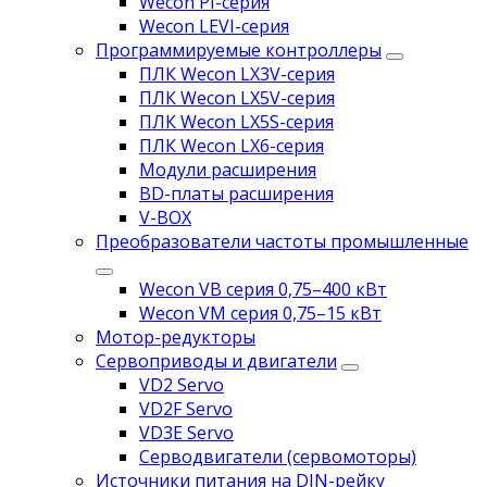
Wecon PI-серия
Wecon LEVI-серия
Программируемые контроллеры
ПЛК Wecon LX3V-серия
ПЛК Wecon LX5V-серия
ПЛК Wecon LX5S-серия
ПЛК Wecon LX6-серия
Модули расширения
BD-платы расширения
V-BOX
Преобразователи частоты промышленные
Wecon VB серия 0,75–400 кВт
Wecon VM серия 0,75–15 кВт
Мотор-редукторы
Сервоприводы и двигатели
VD2 Servo
VD2F Servo
VD3E Servo
Серводвигатели (сервомоторы)
Источники питания на DIN-рейку