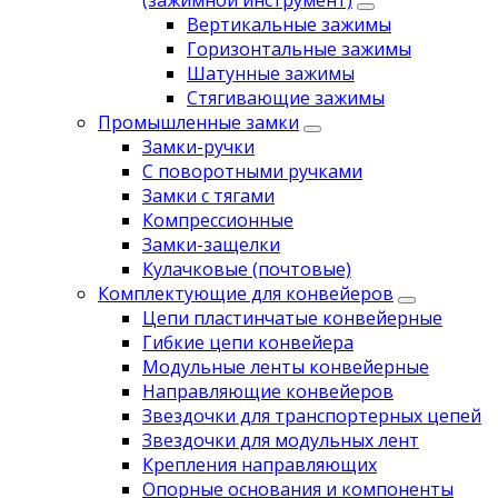
(зажимной инструмент)
Вертикальные зажимы
Горизонтальные зажимы
Шатунные зажимы
Стягивающие зажимы
Промышленные замки
Замки-ручки
С поворотными ручками
Замки с тягами
Компрессионные
Замки-защелки
Кулачковые (почтовые)
Комплектующие для конвейеров
Цепи пластинчатые конвейерные
Гибкие цепи конвейера
Модульные ленты конвейерные
Направляющие конвейеров
Звездочки для транспортерных цепей
Звездочки для модульных лент
Крепления направляющих
Опорные основания и компоненты