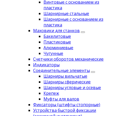
Винтовые с основанием из
пластика
Шарнирные стальные
Шарнирные с основанием из
пластика
Маховики для станков
Бакелитовые
Пластиковые
Алюминиевые
Чугунные
Счетчики оборотов механические
Индикаторы
Соединительные элементы
Шарниры вильчатые
Шарниры сферические
Шарниры угловые и осевые
Крепеж
Муфты для валов
Фиксаторы (штифты стопорные)
Устройства быстрой фиксации