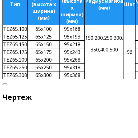
(высота
Радиус изгиба
Тип
(высота х
Шаг
х
(мм)
ширина)
ширина)
(мм)
(мм)
TEZ65.100
65х100
95х168
TEZ65.125
65х125
95х193
150,200,250,300,
TEZ65.150
65х150
95х218
350,400,500
TEZ65.175
65х175
95х243
96
TEZ65.200
65х200
95х268
TEZ65.250
65х250
95х318
TEZ65.300
65х300
95х368
Чертеж