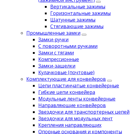
(зажимной инструмент)
Вертикальные зажимы
Горизонтальные зажимы
Шатунные зажимы
Стягивающие зажимы
Промышленные замки
Замки-ручки
С поворотными ручками
Замки с тягами
Компрессионные
Замки-защелки
Кулачковые (почтовые)
Комплектующие для конвейеров
Цепи пластинчатые конвейерные
Гибкие цепи конвейера
Модульные ленты конвейерные
Направляющие конвейеров
Звездочки для транспортерных цепей
Звездочки для модульных лент
Крепления направляющих
Опорные основания и компоненты