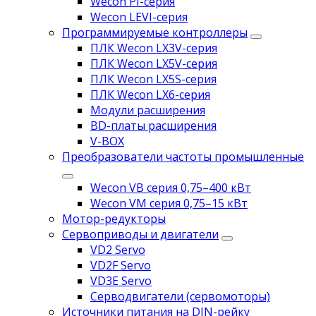
Wecon PI-серия
Wecon LEVI-серия
Программируемые контроллеры
ПЛК Wecon LX3V-серия
ПЛК Wecon LX5V-серия
ПЛК Wecon LX5S-серия
ПЛК Wecon LX6-серия
Модули расширения
BD-платы расширения
V-BOX
Преобразователи частоты промышленные
Wecon VB серия 0,75–400 кВт
Wecon VM серия 0,75–15 кВт
Мотор-редукторы
Сервоприводы и двигатели
VD2 Servo
VD2F Servo
VD3E Servo
Серводвигатели (сервомоторы)
Источники питания на DIN-рейку