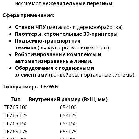
исключает
нежелательные перегибы
.
Сфера применения:
Станки ЧПУ
(металло- и деревообработка).
Плоттеры, строительные 3D-принтеры
.
Подъемно-транспортная
техника
(эвакуаторы, манипуляторы).
Роботизированные комплексы и
автоматизированные линии
.
Оборудование с подвижными
элементами
(конвейеры, портальные системы).
Типоразмеры TEZ65F:
Тип
Внутренний размер (В×Ш, мм)
TEZ65.100
65×100
TEZ65.125
65×125
TEZ65.150
65×150
TEZ65.175
65×175