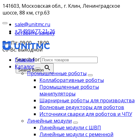
141603, Московская обл., г. Клин, Ленинградское
шоссе, 88 км, стр.63
sale@unitmc.ru
+7(499)677-21-26
оставить заявку
Пн-Пт: 09:00 – 18:00
Сб-Вс: выходной
Search for:
Главная
Каталог
Search Button
Промышленные роботы
Коллаборативные роботы
Промышленные роботы
манипуляторы
Шарнирные роботы для производства
Волновые редукторы для роботов
Источники сварки для роботов и ЧПУ
Линейные модули
Линейные модули с ШВП
Линейные модули с ременной