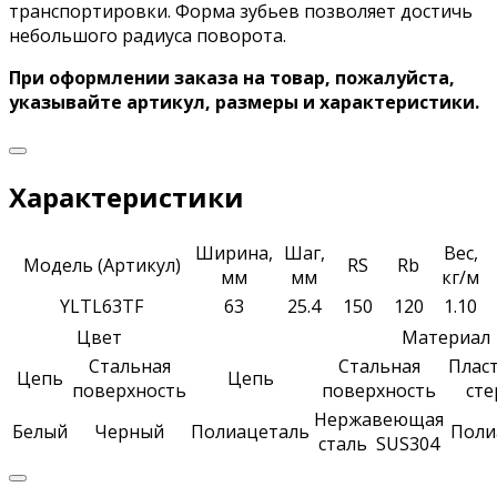
транспортировки. Форма зубьев позволяет достичь
небольшого радиуса поворота.
При оформлении заказа на товар, пожалуйста,
указывайте артикул, размеры и характеристики.
Характеристики
Ширина,
Шаг,
Вес,
Модель (Артикул)
RS
Rb
мм
мм
кг/м
YLTL63TF
63
25.4
150
120
1.10
Цвет
Материал
Стальная
Стальная
Плас
Цепь
Цепь
поверхность
поверхность
сте
Нержавеющая
Белый
Черный
Полиацеталь
Поли
сталь SUS304