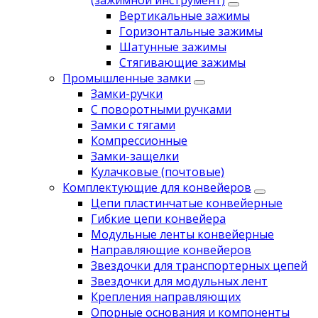
(зажимной инструмент)
Вертикальные зажимы
Горизонтальные зажимы
Шатунные зажимы
Стягивающие зажимы
Промышленные замки
Замки-ручки
С поворотными ручками
Замки с тягами
Компрессионные
Замки-защелки
Кулачковые (почтовые)
Комплектующие для конвейеров
Цепи пластинчатые конвейерные
Гибкие цепи конвейера
Модульные ленты конвейерные
Направляющие конвейеров
Звездочки для транспортерных цепей
Звездочки для модульных лент
Крепления направляющих
Опорные основания и компоненты