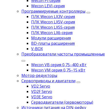
Wecon PI-серия
Wecon LEVI-серия
Программируемые контроллеры
ПЛК Wecon LX3V-серия
ПЛК Wecon LX5V-серия
ПЛК Wecon LX5S-серия
ПЛК Wecon LX6-серия
Модули расширения
BD-платы расширения
V-BOX
Преобразователи частоты промышленные
Wecon VB серия 0,75–400 кВт
Wecon VM серия 0,75–15 кВт
Мотор-редукторы
Сервоприводы и двигатели
VD2 Servo
VD2F Servo
VD3E Servo
Серводвигатели (сервомоторы)
Источники питания на DIN-рейку