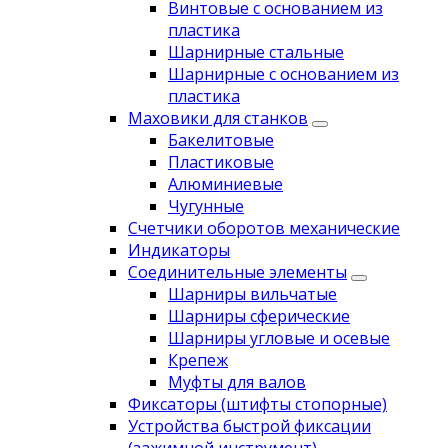
Винтовые с основанием из
пластика
Шарнирные стальные
Шарнирные с основанием из
пластика
Маховики для станков
Бакелитовые
Пластиковые
Алюминиевые
Чугунные
Счетчики оборотов механические
Индикаторы
Соединительные элементы
Шарниры вильчатые
Шарниры сферические
Шарниры угловые и осевые
Крепеж
Муфты для валов
Фиксаторы (штифты стопорные)
Устройства быстрой фиксации