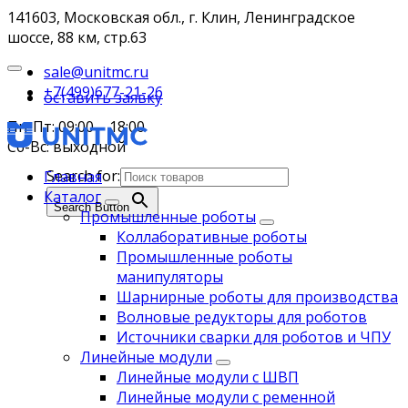
141603, Московская обл., г. Клин, Ленинградское
шоссе, 88 км, стр.63
sale@unitmc.ru
+7(499)677-21-26
оставить заявку
Пн-Пт: 09:00 – 18:00
Сб-Вс: выходной
Search for:
Главная
Каталог
Search Button
Промышленные роботы
Коллаборативные роботы
Промышленные роботы
манипуляторы
Шарнирные роботы для производства
Волновые редукторы для роботов
Источники сварки для роботов и ЧПУ
Линейные модули
Линейные модули с ШВП
Линейные модули с ременной