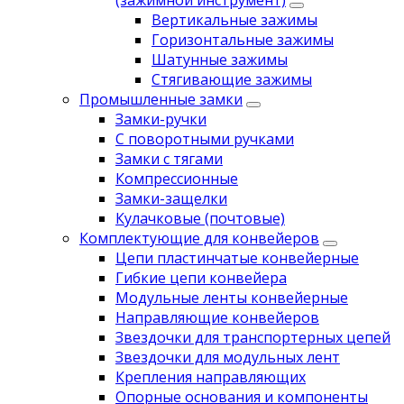
(зажимной инструмент)
Вертикальные зажимы
Горизонтальные зажимы
Шатунные зажимы
Стягивающие зажимы
Промышленные замки
Замки-ручки
С поворотными ручками
Замки с тягами
Компрессионные
Замки-защелки
Кулачковые (почтовые)
Комплектующие для конвейеров
Цепи пластинчатые конвейерные
Гибкие цепи конвейера
Модульные ленты конвейерные
Направляющие конвейеров
Звездочки для транспортерных цепей
Звездочки для модульных лент
Крепления направляющих
Опорные основания и компоненты