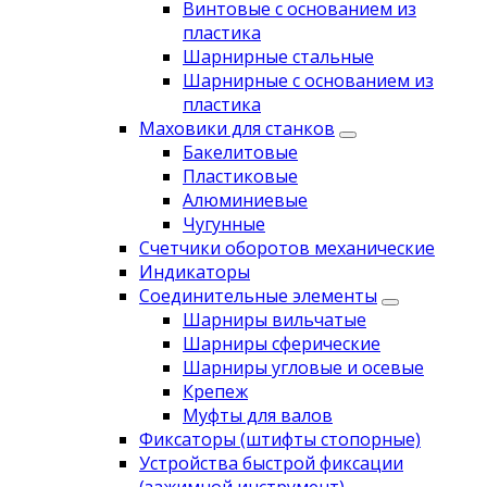
Винтовые с основанием из
пластика
Шарнирные стальные
Шарнирные с основанием из
пластика
Маховики для станков
Бакелитовые
Пластиковые
Алюминиевые
Чугунные
Счетчики оборотов механические
Индикаторы
Соединительные элементы
Шарниры вильчатые
Шарниры сферические
Шарниры угловые и осевые
Крепеж
Муфты для валов
Фиксаторы (штифты стопорные)
Устройства быстрой фиксации