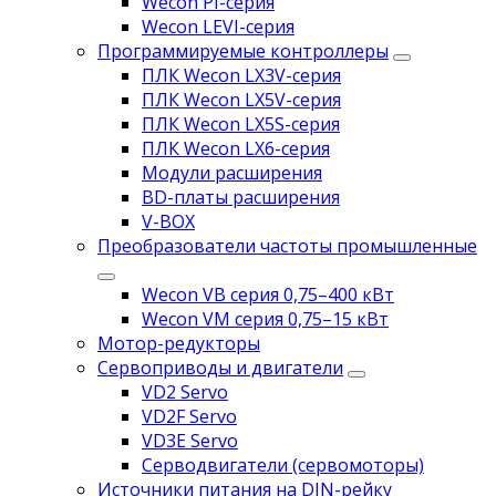
Wecon PI-серия
Wecon LEVI-серия
Программируемые контроллеры
ПЛК Wecon LX3V-серия
ПЛК Wecon LX5V-серия
ПЛК Wecon LX5S-серия
ПЛК Wecon LX6-серия
Модули расширения
BD-платы расширения
V-BOX
Преобразователи частоты промышленные
Wecon VB серия 0,75–400 кВт
Wecon VM серия 0,75–15 кВт
Мотор-редукторы
Сервоприводы и двигатели
VD2 Servo
VD2F Servo
VD3E Servo
Серводвигатели (сервомоторы)
Источники питания на DIN-рейку