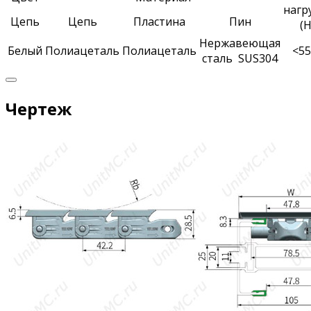
нагр
Цепь
Цепь
Пластина
Пин
(Н
Нержавеющая
Белый
Полиацеталь
Полиацеталь
<55
сталь SUS304
Чертеж