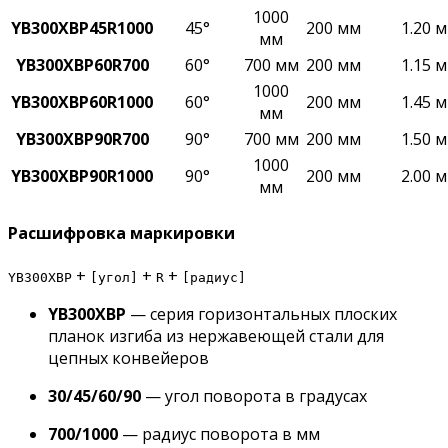
1000
YB300XBP45R1000
45°
200 мм
1.20 м
мм
YB300XBP60R700
60°
700 мм
200 мм
1.15 м
1000
YB300XBP60R1000
60°
200 мм
1.45 м
мм
YB300XBP90R700
90°
700 мм
200 мм
1.50 м
1000
YB300XBP90R1000
90°
200 мм
2.00 м
мм
Расшифровка маркировки
+
+
+
YB300XBP
[угол]
R
[радиус]
YB300XBP
— серия горизонтальных плоских
планок изгиба из нержавеющей стали для
цепных конвейеров
30/45/60/90
— угол поворота в градусах
700/1000
— радиус поворота в мм