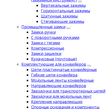
(зажимной инструмент)
Вертикальные зажимы
Горизонтальные зажимы
Шатунные зажимы
Стягивающие зажимы
Промышленные замки
Замки-ручки
С поворотными ручками
Замки с тягами
Компрессионные
Замки-защелки
Кулачковые (почтовые)
Комплектующие для конвейеров
Цепи пластинчатые конвейерные
Гибкие цепи конвейера
Модульные ленты конвейерные
Направляющие конвейеров
Звездочки для транспортерных цепей
Звездочки для модульных лент
Крепления направляющих
Опорные основания и компоненты