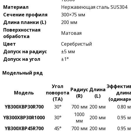
Материал
Нержавеющая сталь SUS304
Сечение профиля
300×75 мм
Длина планки (L)
200 мм
Поверхностная
Матовая
обработка
Цвет
Серебристый
Допуск на радиус
±5 мм
Допуск на угол
±1°
Модельный ряд
Угол
Эффекти
Радиус
Длина
Модель
поворота
длин
(R)
(L)
(TA)
(одинарн
YB300XBP30R700
30°
700 мм
200 мм
0.80 м
1000
YB300XBP30R1000
30°
200 мм
0.95 м
мм
YB300XBP45R700
45°
700 мм
200 мм
0.95 м