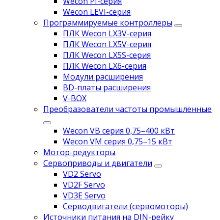
Wecon PI-серия
Wecon LEVI-серия
Программируемые контроллеры
ПЛК Wecon LX3V-серия
ПЛК Wecon LX5V-серия
ПЛК Wecon LX5S-серия
ПЛК Wecon LX6-серия
Модули расширения
BD-платы расширения
V-BOX
Преобразователи частоты промышленные
Wecon VB серия 0,75–400 кВт
Wecon VM серия 0,75–15 кВт
Мотор-редукторы
Сервоприводы и двигатели
VD2 Servo
VD2F Servo
VD3E Servo
Серводвигатели (сервомоторы)
Источники питания на DIN-рейку