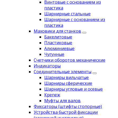
Винтовые с основанием из
пластика
Шарнирные стальные
Шарнирные с основанием из
пластика
Маховики для станков
Бакелитовые
Пластиковые
Алюминиевые
Чугунные
Счетчики оборотов механические
Индикаторы
Соединительные элементы
Шарниры вильчатые
Шарниры сферические
Шарниры угловые и осевые
Крепеж
Муфты для валов
Фиксаторы (штифты стопорные)
Устройства быстрой фиксации