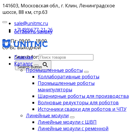
141603, Московская обл., г. Клин, Ленинградское
шоссе, 88 км, стр.63
sale@unitmc.ru
+7(499)677-21-26
оставить заявку
Пн-Пт: 09:00 – 18:00
Сб-Вс: выходной
Search for:
Главная
Каталог
Search Button
Промышленные роботы
Коллаборативные роботы
Промышленные роботы
манипуляторы
Шарнирные роботы для производства
Волновые редукторы для роботов
Источники сварки для роботов и ЧПУ
Линейные модули
Линейные модули с ШВП
Линейные модули с ременной