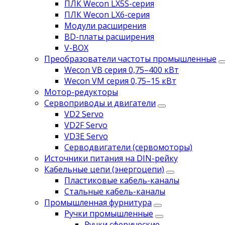
ПЛК Wecon LX5S-серия
ПЛК Wecon LX6-серия
Модули расширения
BD-платы расширения
V-BOX
Преобразователи частоты промышленные
Wecon VB серия 0,75–400 кВт
Wecon VM серия 0,75–15 кВт
Мотор-редукторы
Сервоприводы и двигатели
VD2 Servo
VD2F Servo
VD3E Servo
Серводвигатели (сервомоторы)
Источники питания на DIN-рейку
Кабельные цепи (энергоцепи)
Пластиковые кабель-каналы
Стальные кабель-каналы
Промышленная фурнитура
Ручки промышленные
Ручки сферические