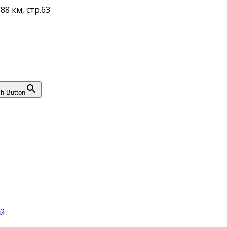
88 км, стр.63
h Button
й