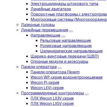
Электроцилиндры штокового типа
Линейные двигатели
Поворотные платформы с электропри
Многоосевые системы (Многокоордина
Лазерные головы
Линейные перемещения
Направляющие
Рельсовые направляющие
Роликовые направляющие
Цилиндрические направляющие
Шарико-винтовые передачи (ШВП)
Опорные модули и аксессуары
Панели оператора
Панели оператора Flexem
Wecon WP-серия водонепроницаемая
Wecon PI-серия
Wecon LEVI-серия
Программируемые контроллеры
ПЛК Wecon LX3V-серия
ПЛК Wecon LX5V-серия