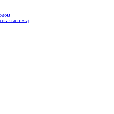
водом
тные системы)