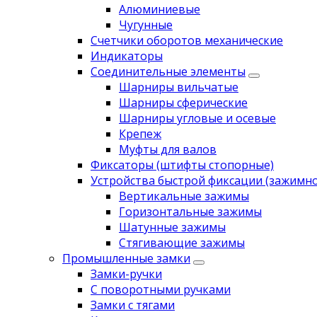
Алюминиевые
Чугунные
Счетчики оборотов механические
Индикаторы
Соединительные элементы
Шарниры вильчатые
Шарниры сферические
Шарниры угловые и осевые
Крепеж
Муфты для валов
Фиксаторы (штифты стопорные)
Устройства быстрой фиксации (зажимн
Вертикальные зажимы
Горизонтальные зажимы
Шатунные зажимы
Стягивающие зажимы
Промышленные замки
Замки-ручки
С поворотными ручками
Замки с тягами