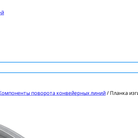
ей
Компоненты поворота конвейерных линий
/
Планка изг