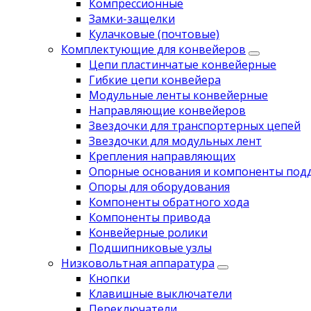
Компрессионные
Замки-защелки
Кулачковые (почтовые)
Комплектующие для конвейеров
Цепи пластинчатые конвейерные
Гибкие цепи конвейера
Модульные ленты конвейерные
Направляющие конвейеров
Звездочки для транспортерных цепей
Звездочки для модульных лент
Крепления направляющих
Опорные основания и компоненты под
Опоры для оборудования
Компоненты обратного хода
Компоненты привода
Koнвейерныe pолики
Подшипниковые узлы
Низковольтная аппаратура
Кнопки
Клавишные выключатели
Переключатели