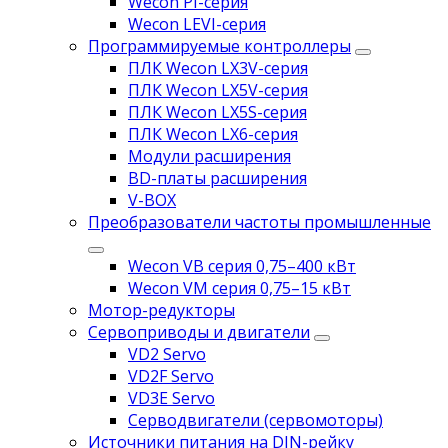
Wecon PI-серия
Wecon LEVI-серия
Программируемые контроллеры
ПЛК Wecon LX3V-серия
ПЛК Wecon LX5V-серия
ПЛК Wecon LX5S-серия
ПЛК Wecon LX6-серия
Модули расширения
BD-платы расширения
V-BOX
Преобразователи частоты промышленные
Wecon VB серия 0,75–400 кВт
Wecon VM серия 0,75–15 кВт
Мотор-редукторы
Сервоприводы и двигатели
VD2 Servo
VD2F Servo
VD3E Servo
Серводвигатели (сервомоторы)
Источники питания на DIN-рейку