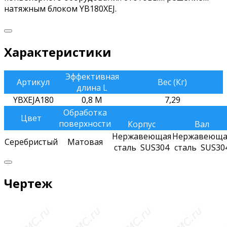
натяжным блоком YB180XEJ.
Характеристики
Эффективная
Артикул
Вес (Кг)
длина L
YBXEJA180
0,8 M
7,29
Обработка
Цвет
поверхности
Корпус
Вал
Нержавеющая
Нержавеюща
Серебристый
Матовая
сталь SUS304
сталь SUS30
Чертеж