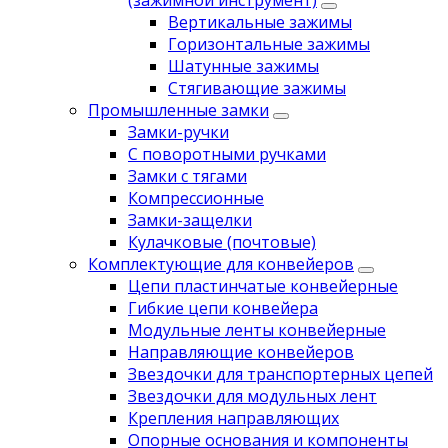
(зажимной инструмент)
Вертикальные зажимы
Горизонтальные зажимы
Шатунные зажимы
Стягивающие зажимы
Промышленные замки
Замки-ручки
С поворотными ручками
Замки с тягами
Компрессионные
Замки-защелки
Кулачковые (почтовые)
Комплектующие для конвейеров
Цепи пластинчатые конвейерные
Гибкие цепи конвейера
Модульные ленты конвейерные
Направляющие конвейеров
Звездочки для транспортерных цепей
Звездочки для модульных лент
Крепления направляющих
Опорные основания и компоненты