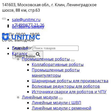
141603, Московская обл., г. Клин, Ленинградское
шоссе, 88 км, стр.63
sale@unitmc.ru
+7(499)677-21-26
оставить заявку
Пн-Пт: 09:00 – 18:00
Сб-Вс: выходной
Search for:
Главная
Каталог
Search Button
Промышленные роботы
Коллаборативные роботы
Промышленные роботы
манипуляторы
Шарнирные роботы для производства
Волновые редукторы для роботов
Источники сварки для роботов и ЧПУ
Линейные модули
Линейные модули с ШВП
Линейные модули с ременной