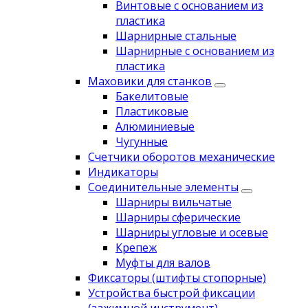
Винтовые с основанием из
пластика
Шарнирные стальные
Шарнирные с основанием из
пластика
Маховики для станков
Бакелитовые
Пластиковые
Алюминиевые
Чугунные
Счетчики оборотов механические
Индикаторы
Соединительные элементы
Шарниры вильчатые
Шарниры сферические
Шарниры угловые и осевые
Крепеж
Муфты для валов
Фиксаторы (штифты стопорные)
Устройства быстрой фиксации