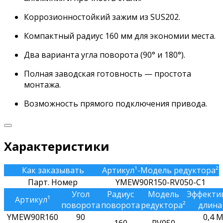
Коррозионностойкий зажим из SUS202.
Компактный радиус 160 мм для экономии места.
Два варианта угла поворота (90° и 180°).
Полная заводская готовность — простота
монтажа.
Возможность прямого подключения привода.
Характеристики
Как заказывать
Артикул¹-Модель редуктора²
Парт. Номер
YMEW90R150-RV050-C1
Угол
Радиус
Модель
Эффекти
Артикул¹
поворота
поворота
редуктора²
длина
YMEW90R160
90
0,4 