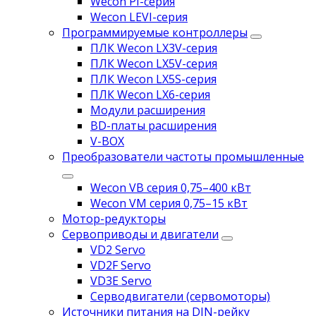
Wecon PI-серия
Wecon LEVI-серия
Программируемые контроллеры
ПЛК Wecon LX3V-серия
ПЛК Wecon LX5V-серия
ПЛК Wecon LX5S-серия
ПЛК Wecon LX6-серия
Модули расширения
BD-платы расширения
V-BOX
Преобразователи частоты промышленные
Wecon VB серия 0,75–400 кВт
Wecon VM серия 0,75–15 кВт
Мотор-редукторы
Сервоприводы и двигатели
VD2 Servo
VD2F Servo
VD3E Servo
Серводвигатели (сервомоторы)
Источники питания на DIN-рейку