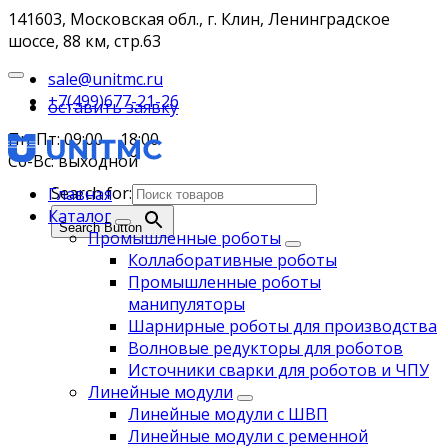
141603, Московская обл., г. Клин, Ленинградское
шоссе, 88 км, стр.63
sale@unitmc.ru
+7(499)677-21-26
оставить заявку
Пн-Пт: 09:00 – 18:00
Сб-Вс: выходной
Search for:
Главная
Каталог
Search Button
Промышленные роботы
Коллаборативные роботы
Промышленные роботы
манипуляторы
Шарнирные роботы для производства
Волновые редукторы для роботов
Источники сварки для роботов и ЧПУ
Линейные модули
Линейные модули с ШВП
Линейные модули с ременной