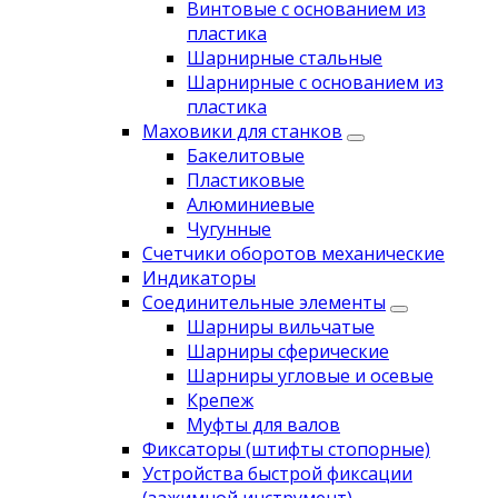
Винтовые с основанием из
пластика
Шарнирные стальные
Шарнирные с основанием из
пластика
Маховики для станков
Бакелитовые
Пластиковые
Алюминиевые
Чугунные
Счетчики оборотов механические
Индикаторы
Соединительные элементы
Шарниры вильчатые
Шарниры сферические
Шарниры угловые и осевые
Крепеж
Муфты для валов
Фиксаторы (штифты стопорные)
Устройства быстрой фиксации