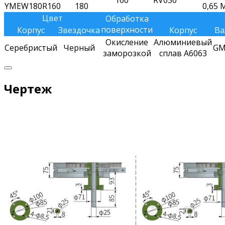
160
RV050
YMEW180R160
180
0,65 
Цвет
Обработка
поверхности
Корпус
Звездочка
Корпус
Ва
Окисление
Алюминиевый
Серебристый
Черный
GM
заморозкой
сплав A6063
Чертеж