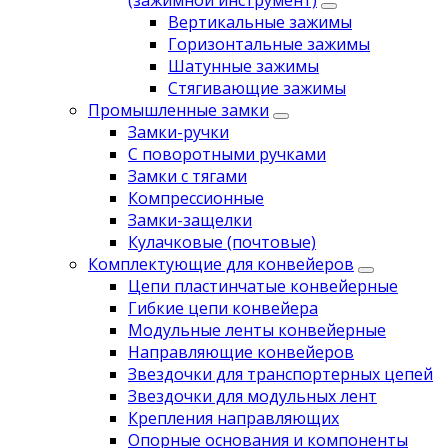
(зажимной инструмент)
Вертикальные зажимы
Горизонтальные зажимы
Шатунные зажимы
Стягивающие зажимы
Промышленные замки
Замки-ручки
С поворотными ручками
Замки с тягами
Компрессионные
Замки-защелки
Кулачковые (почтовые)
Комплектующие для конвейеров
Цепи пластинчатые конвейерные
Гибкие цепи конвейера
Модульные ленты конвейерные
Направляющие конвейеров
Звездочки для транспортерных цепей
Звездочки для модульных лент
Крепления направляющих
Опорные основания и компоненты