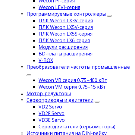
Wecon PI-серия
Wecon LEVI-серия
Программируемые контроллеры
ПЛК Wecon LX3V-серия
ПЛК Wecon LX5V-серия
ПЛК Wecon LX5S-серия
ПЛК Wecon LX6-серия
Модули расширения
BD-платы расширения
V-BOX
Преобразователи частоты промышленные
Wecon VB серия 0,75–400 кВт
Wecon VM серия 0,75–15 кВт
Мотор-редукторы
Сервоприводы и двигатели
VD2 Servo
VD2F Servo
VD3E Servo
Серводвигатели (сервомоторы)
Источники питания на DIN-рейку