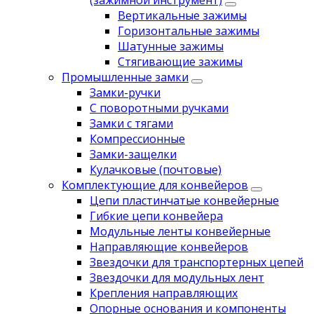
(зажимной инструмент)
Вертикальные зажимы
Горизонтальные зажимы
Шатунные зажимы
Стягивающие зажимы
Промышленные замки
Замки-ручки
С поворотными ручками
Замки с тягами
Компрессионные
Замки-защелки
Кулачковые (почтовые)
Комплектующие для конвейеров
Цепи пластинчатые конвейерные
Гибкие цепи конвейера
Модульные ленты конвейерные
Направляющие конвейеров
Звездочки для транспортерных цепей
Звездочки для модульных лент
Крепления направляющих
Опорные основания и компоненты