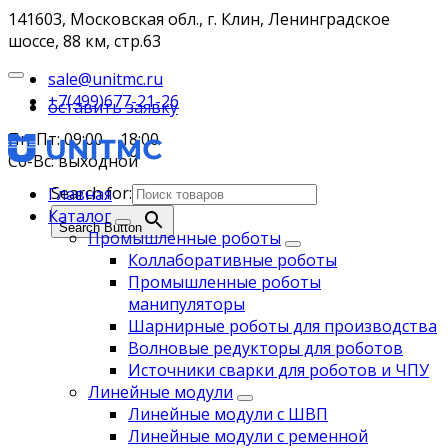
141603, Московская обл., г. Клин, Ленинградское
шоссе, 88 км, стр.63
sale@unitmc.ru
+7(499)677-21-26
оставить заявку
Пн-Пт: 09:00 – 18:00
Сб-Вс: выходной
Search for:
Главная
Каталог
Search Button
Промышленные роботы
Коллаборативные роботы
Промышленные роботы
манипуляторы
Шарнирные роботы для производства
Волновые редукторы для роботов
Источники сварки для роботов и ЧПУ
Линейные модули
Линейные модули с ШВП
Линейные модули с ременной