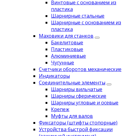
Винтовые с основанием из
пластика
Шарнирные стальные
Шарнирные с основанием из
пластика
Маховики для станков
Бакелитовые
Пластиковые
Алюминиевые
Чугунные
Счетчики оборотов механические
Индикаторы
Соединительные элементы
Шарниры вильчатые
Шарниры сферические
Шарниры угловые и осевые
Крепеж
Муфты для валов
Фиксаторы (штифты стопорные)
Устройства быстрой фиксации