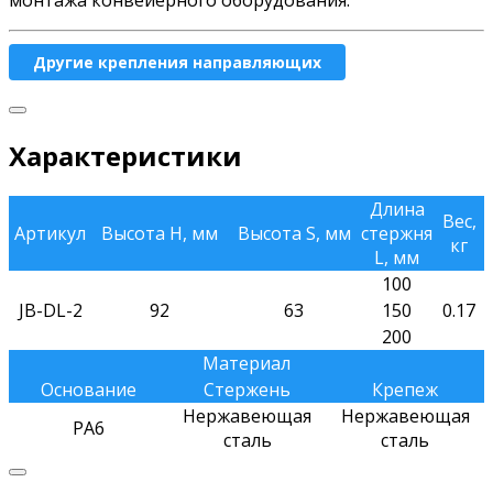
монтажа конвейерного оборудования.
Другие крепления направляющих
Характеристики
Длина
Вес,
Артикул
Высота H, мм
Высота S, мм
стержня
кг
L, мм
100
JB-DL-2
92
63
150
0.17
200
Материал
Основание
Стержень
Крепеж
Нержавеющая
Нержавеющая
РА6
сталь
сталь