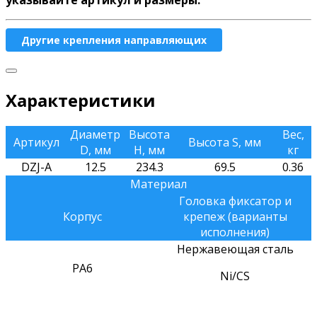
указывайте артикул и размеры.
Другие крепления направляющих
Характеристики
Диаметр
Высота
Вес,
Артикул
Высота S, мм
D, мм
H, мм
кг
DZJ-A
12.5
234.3
69.5
0.36
Материал
Головка фиксатор и
Корпус
крепеж (варианты
исполнения)
Нержавеющая сталь
РА6
Ni/CS