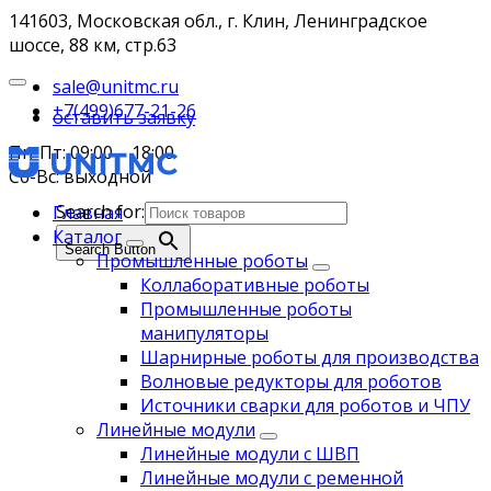
141603, Московская обл., г. Клин, Ленинградское
шоссе, 88 км, стр.63
sale@unitmc.ru
+7(499)677-21-26
оставить заявку
Пн-Пт: 09:00 – 18:00
Сб-Вс: выходной
Search for:
Главная
Каталог
Search Button
Промышленные роботы
Коллаборативные роботы
Промышленные роботы
манипуляторы
Шарнирные роботы для производства
Волновые редукторы для роботов
Источники сварки для роботов и ЧПУ
Линейные модули
Линейные модули с ШВП
Линейные модули с ременной