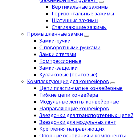
(зажимной инструмент)
Вертикальные зажимы
Горизонтальные зажимы
Шатунные зажимы
Стягивающие зажимы
Промышленные замки
Замки-ручки
С поворотными ручками
Замки с тягами
Компрессионные
Замки-защелки
Кулачковые (почтовые)
Комплектующие для конвейеров
Цепи пластинчатые конвейерные
Гибкие цепи конвейера
Модульные ленты конвейерные
Направляющие конвейеров
Звездочки для транспортерных цепей
Звездочки для модульных лент
Крепления направляющих
Опорные основания и компоненты