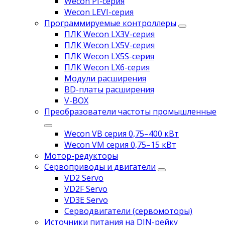
Wecon PI-серия
Wecon LEVI-серия
Программируемые контроллеры
ПЛК Wecon LX3V-серия
ПЛК Wecon LX5V-серия
ПЛК Wecon LX5S-серия
ПЛК Wecon LX6-серия
Модули расширения
BD-платы расширения
V-BOX
Преобразователи частоты промышленные
Wecon VB серия 0,75–400 кВт
Wecon VM серия 0,75–15 кВт
Мотор-редукторы
Сервоприводы и двигатели
VD2 Servo
VD2F Servo
VD3E Servo
Серводвигатели (сервомоторы)
Источники питания на DIN-рейку