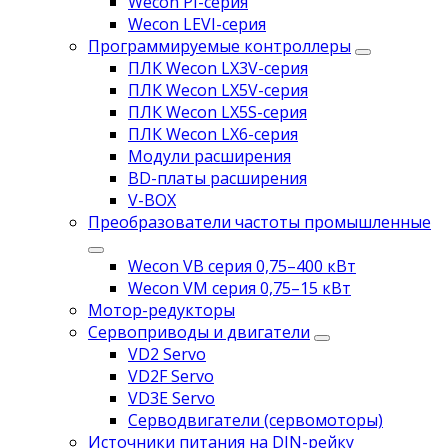
Wecon PI-серия
Wecon LEVI-серия
Программируемые контроллеры
ПЛК Wecon LX3V-серия
ПЛК Wecon LX5V-серия
ПЛК Wecon LX5S-серия
ПЛК Wecon LX6-серия
Модули расширения
BD-платы расширения
V-BOX
Преобразователи частоты промышленные
Wecon VB серия 0,75–400 кВт
Wecon VM серия 0,75–15 кВт
Мотор-редукторы
Сервоприводы и двигатели
VD2 Servo
VD2F Servo
VD3E Servo
Серводвигатели (сервомоторы)
Источники питания на DIN-рейку