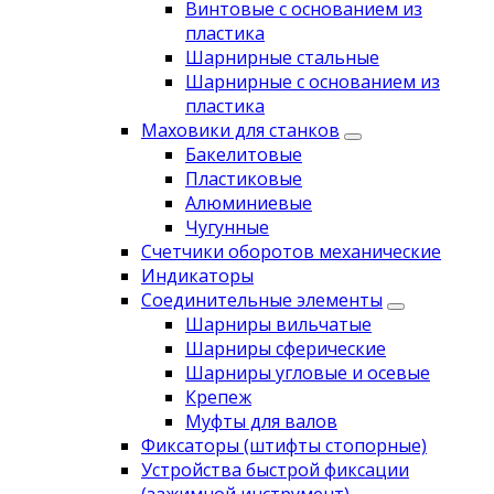
Винтовые с основанием из
пластика
Шарнирные стальные
Шарнирные с основанием из
пластика
Маховики для станков
Бакелитовые
Пластиковые
Алюминиевые
Чугунные
Счетчики оборотов механические
Индикаторы
Соединительные элементы
Шарниры вильчатые
Шарниры сферические
Шарниры угловые и осевые
Крепеж
Муфты для валов
Фиксаторы (штифты стопорные)
Устройства быстрой фиксации