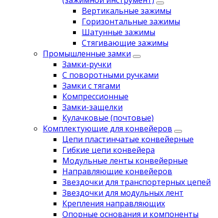
(зажимной инструмент)
Вертикальные зажимы
Горизонтальные зажимы
Шатунные зажимы
Стягивающие зажимы
Промышленные замки
Замки-ручки
С поворотными ручками
Замки с тягами
Компрессионные
Замки-защелки
Кулачковые (почтовые)
Комплектующие для конвейеров
Цепи пластинчатые конвейерные
Гибкие цепи конвейера
Модульные ленты конвейерные
Направляющие конвейеров
Звездочки для транспортерных цепей
Звездочки для модульных лент
Крепления направляющих
Опорные основания и компоненты