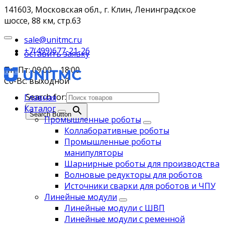
141603, Московская обл., г. Клин, Ленинградское
шоссе, 88 км, стр.63
sale@unitmc.ru
+7(499)677-21-26
оставить заявку
Пн-Пт: 09:00 – 18:00
Сб-Вс: выходной
Search for:
Главная
Каталог
Search Button
Промышленные роботы
Коллаборативные роботы
Промышленные роботы
манипуляторы
Шарнирные роботы для производства
Волновые редукторы для роботов
Источники сварки для роботов и ЧПУ
Линейные модули
Линейные модули с ШВП
Линейные модули с ременной