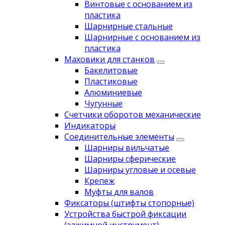
Винтовые с основанием из
пластика
Шарнирные стальные
Шарнирные с основанием из
пластика
Маховики для станков
Бакелитовые
Пластиковые
Алюминиевые
Чугунные
Счетчики оборотов механические
Индикаторы
Соединительные элементы
Шарниры вильчатые
Шарниры сферические
Шарниры угловые и осевые
Крепеж
Муфты для валов
Фиксаторы (штифты стопорные)
Устройства быстрой фиксации