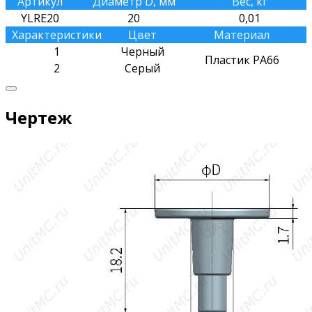
Артикул
Диаметр D, мм
Вес, кг
YLRE20
20
0,01
Характеристики
Цвет
Материал
1
Черный
Пластик PA66
2
Серый
Чертеж