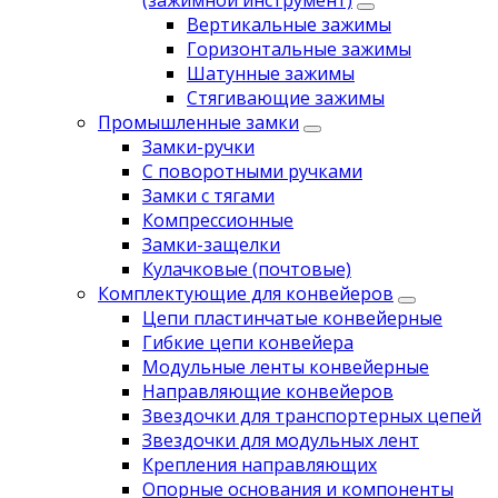
(зажимной инструмент)
Вертикальные зажимы
Горизонтальные зажимы
Шатунные зажимы
Стягивающие зажимы
Промышленные замки
Замки-ручки
С поворотными ручками
Замки с тягами
Компрессионные
Замки-защелки
Кулачковые (почтовые)
Комплектующие для конвейеров
Цепи пластинчатые конвейерные
Гибкие цепи конвейера
Модульные ленты конвейерные
Направляющие конвейеров
Звездочки для транспортерных цепей
Звездочки для модульных лент
Крепления направляющих
Опорные основания и компоненты