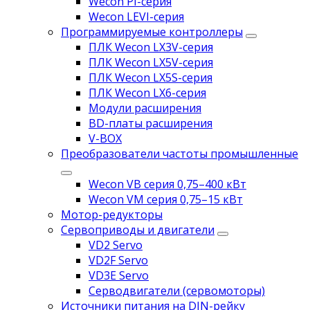
Wecon PI-серия
Wecon LEVI-серия
Программируемые контроллеры
ПЛК Wecon LX3V-серия
ПЛК Wecon LX5V-серия
ПЛК Wecon LX5S-серия
ПЛК Wecon LX6-серия
Модули расширения
BD-платы расширения
V-BOX
Преобразователи частоты промышленные
Wecon VB серия 0,75–400 кВт
Wecon VM серия 0,75–15 кВт
Мотор-редукторы
Сервоприводы и двигатели
VD2 Servo
VD2F Servo
VD3E Servo
Серводвигатели (сервомоторы)
Источники питания на DIN-рейку