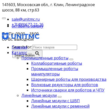
141603, Московская обл., г. Клин, Ленинградское
шоссе, 88 км, стр.63
sale@unitmc.ru
+7(499)677-21-26
оставить заявку
Пн-Пт: 09:00 – 18:00
Сб-Вс: выходной
Search for:
Главная
Каталог
Search Button
Промышленные роботы
Коллаборативные роботы
Промышленные роботы
манипуляторы
Шарнирные роботы для производства
Волновые редукторы для роботов
Источники сварки для роботов и ЧПУ
Линейные модули
Линейные модули с ШВП
Линейные модули с ременной