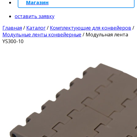
Магазин
оставить заявку
Главная
/
Каталог
/
Комплектующие для конвейеров
/
Модульные ленты конвейерные
/
Модульная лента
YS300-10