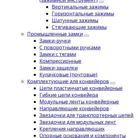
(зажимной инструмент)
Вертикальные зажимы
Горизонтальные зажимы
Шатунные зажимы
Стягивающие зажимы
Промышленные замки
Замки-ручки
С поворотными ручками
Замки с тягами
Компрессионные
Замки-защелки
Кулачковые (почтовые)
Комплектующие для конвейеров
Цепи пластинчатые конвейерные
Гибкие цепи конвейера
Модульные ленты конвейерные
Направляющие конвейеров
Звездочки для транспортерных цепей
Звездочки для модульных лент
Крепления направляющих
Опорные основания и компоненты