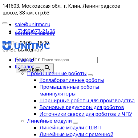
141603, Московская обл., г. Клин, Ленинградское
шоссе, 88 км, стр.63
sale@unitmc.ru
+7(499)677-21-26
оставить заявку
Пн-Пт: 09:00 – 18:00
Сб-Вс: выходной
Search for:
Главная
Каталог
Search Button
Промышленные роботы
Коллаборативные роботы
Промышленные роботы
манипуляторы
Шарнирные роботы для производства
Волновые редукторы для роботов
Источники сварки для роботов и ЧПУ
Линейные модули
Линейные модули с ШВП
Линейные модули с ременной