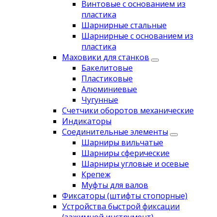
Винтовые с основанием из
пластика
Шарнирные стальные
Шарнирные с основанием из
пластика
Маховики для станков
Бакелитовые
Пластиковые
Алюминиевые
Чугунные
Счетчики оборотов механические
Индикаторы
Соединительные элементы
Шарниры вильчатые
Шарниры сферические
Шарниры угловые и осевые
Крепеж
Муфты для валов
Фиксаторы (штифты стопорные)
Устройства быстрой фиксации