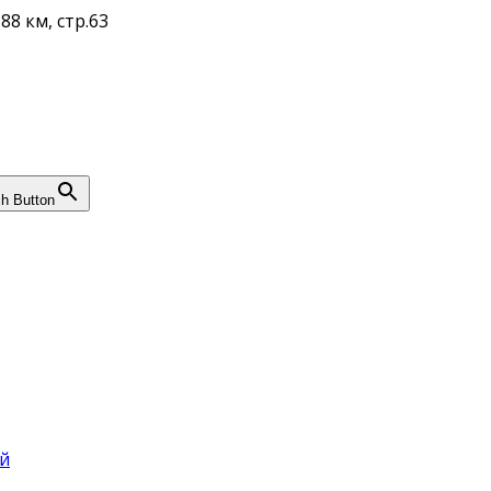
88 км, стр.63
h Button
й