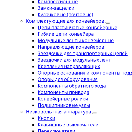
Компрессионные
Замки-защелки
Кулачковые (почтовые)
Комплектующие для конвейеров
Цепи пластинчатые конвейерные
Гибкие цепи конвейера
Модульные ленты конвейерные
Направляющие конвейеров
Звездочки для транспортерных цепей
Звездочки для модульных лент
Крепления направляющих
Опорные основания и компоненты под
Опоры для оборудования
Компоненты обратного хода
Компоненты привода
Koнвейерныe pолики
Подшипниковые узлы
Низковольтная аппаратура
Кнопки
Клавишные выключатели
Переключатели