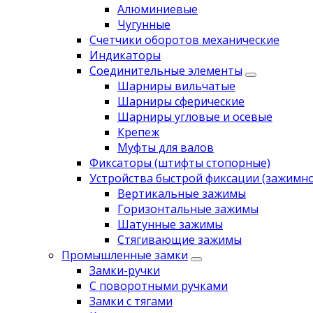
Алюминиевые
Чугунные
Счетчики оборотов механические
Индикаторы
Соединительные элементы
Шарниры вильчатые
Шарниры сферические
Шарниры угловые и осевые
Крепеж
Муфты для валов
Фиксаторы (штифты стопорные)
Устройства быстрой фиксации (зажимн
Вертикальные зажимы
Горизонтальные зажимы
Шатунные зажимы
Стягивающие зажимы
Промышленные замки
Замки-ручки
С поворотными ручками
Замки с тягами