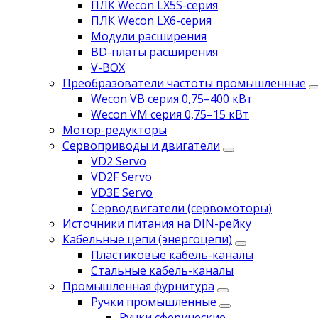
ПЛК Wecon LX5S-серия
ПЛК Wecon LX6-серия
Модули расширения
BD-платы расширения
V-BOX
Преобразователи частоты промышленные
Wecon VB серия 0,75–400 кВт
Wecon VM серия 0,75–15 кВт
Мотор-редукторы
Сервоприводы и двигатели
VD2 Servo
VD2F Servo
VD3E Servo
Серводвигатели (сервомоторы)
Источники питания на DIN-рейку
Кабельные цепи (энергоцепи)
Пластиковые кабель-каналы
Стальные кабель-каналы
Промышленная фурнитура
Ручки промышленные
Ручки сферические