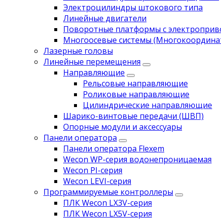
Электроцилиндры штокового типа
Линейные двигатели
Поворотные платформы с электропри
Многоосевые системы (Многокоордина
Лазерные головы
Линейные перемещения
Направляющие
Рельсовые направляющие
Роликовые направляющие
Цилиндрические направляющие
Шарико-винтовые передачи (ШВП)
Опорные модули и аксессуары
Панели оператора
Панели оператора Flexem
Wecon WP-серия водонепроницаемая
Wecon PI-серия
Wecon LEVI-серия
Программируемые контроллеры
ПЛК Wecon LX3V-серия
ПЛК Wecon LX5V-серия