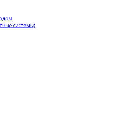
водом
тные системы)