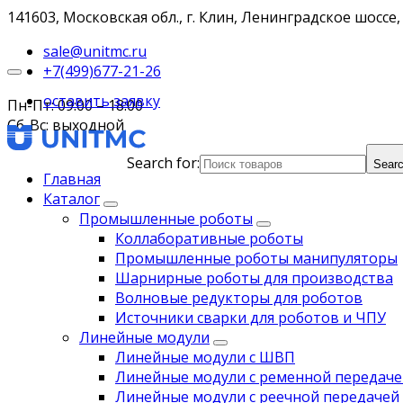
141603, Московская обл., г. Клин, Ленинградское шоссе, 
sale@unitmc.ru
+7(499)677-21-26
оставить заявку
Пн-Пт: 09:00 – 18:00
Сб-Вс: выходной
Search for:
Searc
Главная
Каталог
Промышленные роботы
Коллаборативные роботы
Промышленные роботы манипуляторы
Шарнирные роботы для производства
Волновые редукторы для роботов
Источники сварки для роботов и ЧПУ
Линейные модули
Линейные модули с ШВП
Линейные модули с ременной передаче
Линейные модули с реечной передачей