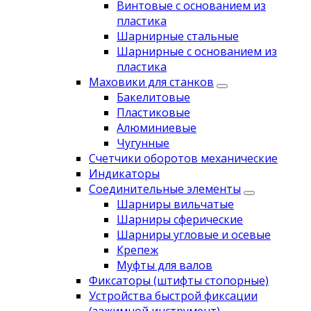
Винтовые с основанием из
пластика
Шарнирные стальные
Шарнирные с основанием из
пластика
Маховики для станков
Бакелитовые
Пластиковые
Алюминиевые
Чугунные
Счетчики оборотов механические
Индикаторы
Соединительные элементы
Шарниры вильчатые
Шарниры сферические
Шарниры угловые и осевые
Крепеж
Муфты для валов
Фиксаторы (штифты стопорные)
Устройства быстрой фиксации