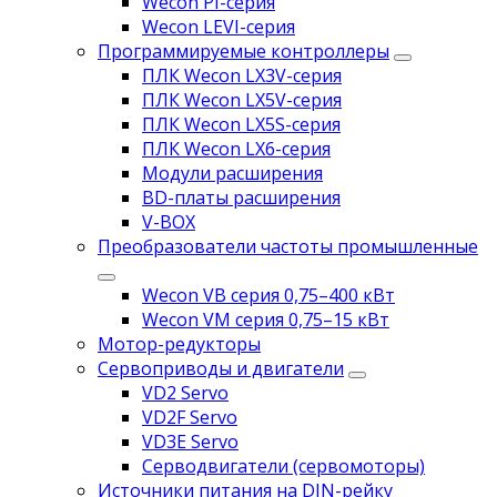
Wecon PI-серия
Wecon LEVI-серия
Программируемые контроллеры
ПЛК Wecon LX3V-серия
ПЛК Wecon LX5V-серия
ПЛК Wecon LX5S-серия
ПЛК Wecon LX6-серия
Модули расширения
BD-платы расширения
V-BOX
Преобразователи частоты промышленные
Wecon VB серия 0,75–400 кВт
Wecon VM серия 0,75–15 кВт
Мотор-редукторы
Сервоприводы и двигатели
VD2 Servo
VD2F Servo
VD3E Servo
Серводвигатели (сервомоторы)
Источники питания на DIN-рейку