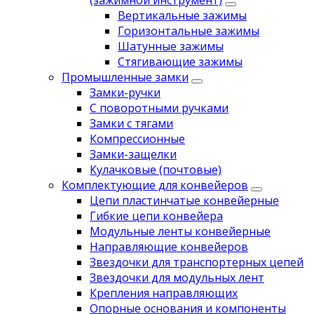
(зажимной инструмент)
Вертикальные зажимы
Горизонтальные зажимы
Шатунные зажимы
Стягивающие зажимы
Промышленные замки
Замки-ручки
С поворотными ручками
Замки с тягами
Компрессионные
Замки-защелки
Кулачковые (почтовые)
Комплектующие для конвейеров
Цепи пластинчатые конвейерные
Гибкие цепи конвейера
Модульные ленты конвейерные
Направляющие конвейеров
Звездочки для транспортерных цепей
Звездочки для модульных лент
Крепления направляющих
Опорные основания и компоненты