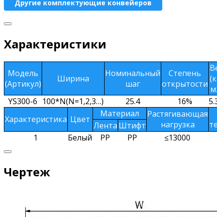
Другие комплектующие конвейеров
Характеристики
В
Модель
Номинальный
Степень
Ширина
(к
(Артикул)
шаг
открытости
м
YS300-6
100*N(N=1,2,3…)
25.4
16%
5.
Материал
Растягивающая
Характеристика
Цвет
нагрузка
т
Лента
Штифт
1
Белый
PР
PP
≤13000
Чертеж