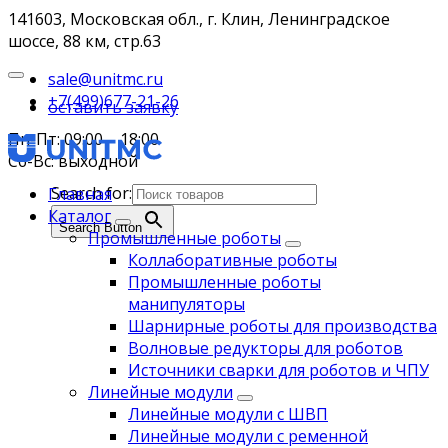
141603, Московская обл., г. Клин, Ленинградское
шоссе, 88 км, стр.63
sale@unitmc.ru
+7(499)677-21-26
оставить заявку
Пн-Пт: 09:00 – 18:00
Сб-Вс: выходной
Search for:
Главная
Каталог
Search Button
Промышленные роботы
Коллаборативные роботы
Промышленные роботы
манипуляторы
Шарнирные роботы для производства
Волновые редукторы для роботов
Источники сварки для роботов и ЧПУ
Линейные модули
Линейные модули с ШВП
Линейные модули с ременной