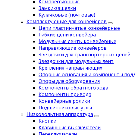
Компрессионные
Замки-защелки
Кулачковые (почтовые)
Комплектующие для конвейеров
Цепи пластинчатые конвейерные
Гибкие цепи конвейера
Модульные ленты конвейерные
Направляющие конвейеров
Звездочки для транспортерных цепей
Звездочки для модульных лент
Крепления направляющих
Опорные основания и компоненты под
Опоры для оборудования
Компоненты обратного хода
Компоненты привода
Koнвейерныe pолики
Подшипниковые узлы
Низковольтная аппаратура
Кнопки
Клавишные выключатели
Переключатели