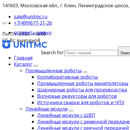
141603, Московская обл., г. Клин, Ленинградское шоссе, 
sale@unitmc.ru
+7(499)677-21-26
оставить заявку
Пн-Пт: 09:00 – 18:00
Сб-Вс: выходной
Search for:
Searc
Главная
Каталог
Промышленные роботы
Коллаборативные роботы
Промышленные роботы манипуляторы
Шарнирные роботы для производства
Волновые редукторы для роботов
Источники сварки для роботов и ЧПУ
Линейные модули
Линейные модули с ШВП
Линейные модули с ременной передаче
Линейные модули с реечной передачей