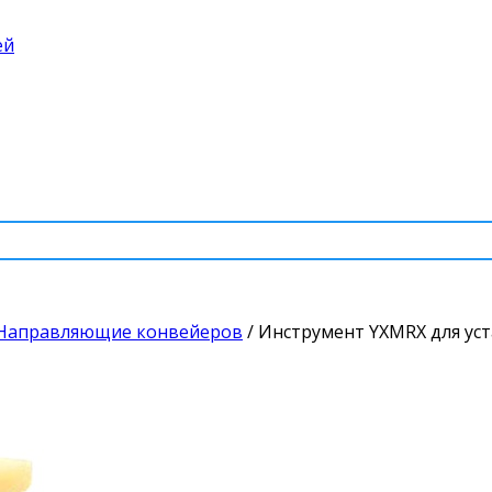
ей
Направляющие конвейеров
/
Инструмент YXMRX для ус