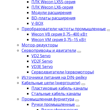
ПЛК Wecon LX5S-серия
ПЛК Wecon LX6-серия
Модули расширения
BD-платы расширения
V-BOX
Преобразователи частоты промышленные
Wecon VB серия 0,75–400 кВт
Wecon VM серия 0,75–15 кВт
Мотор-редукторы
Сервоприводы и двигатели
VD2 Servo
VD2F Servo
VD3E Servo
Серводвигатели (сервомоторы)
Источники питания на DIN-рейку
Кабельные цепи (энергоцепи)
Пластиковые кабель-каналы
Стальные кабель-каналы
Промышленная фурнитура
Ручки промышленные
Ручки сферические