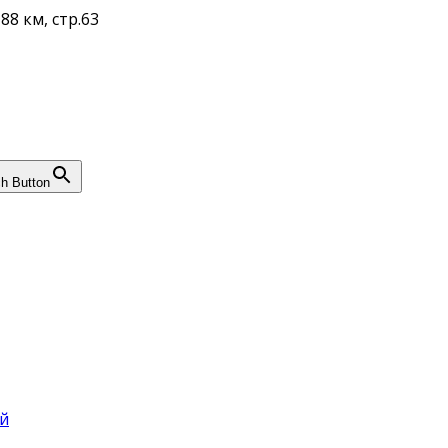
88 км, стр.63
h Button
й