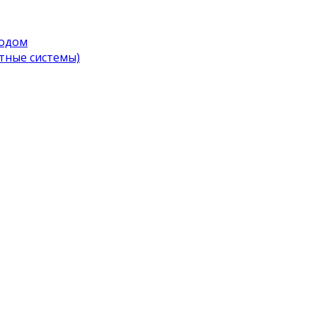
водом
тные системы)