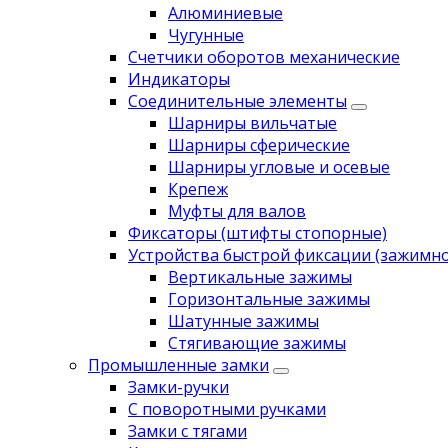
Алюминиевые
Чугунные
Счетчики оборотов механические
Индикаторы
Соединительные элементы
Шарниры вильчатые
Шарниры сферические
Шарниры угловые и осевые
Крепеж
Муфты для валов
Фиксаторы (штифты стопорные)
Устройства быстрой фиксации (зажимн
Вертикальные зажимы
Горизонтальные зажимы
Шатунные зажимы
Стягивающие зажимы
Промышленные замки
Замки-ручки
С поворотными ручками
Замки с тягами