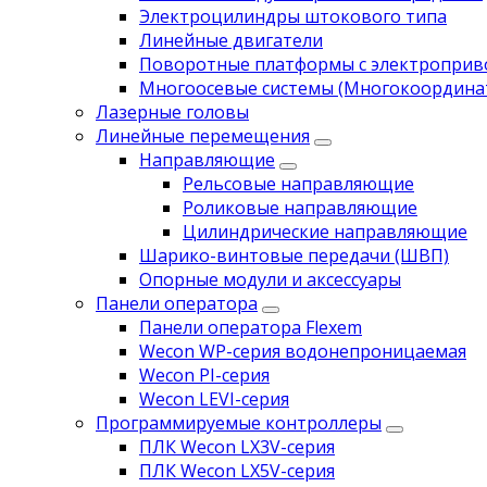
Электроцилиндры штокового типа
Линейные двигатели
Поворотные платформы с электропри
Многоосевые системы (Многокоордина
Лазерные головы
Линейные перемещения
Направляющие
Рельсовые направляющие
Роликовые направляющие
Цилиндрические направляющие
Шарико-винтовые передачи (ШВП)
Опорные модули и аксессуары
Панели оператора
Панели оператора Flexem
Wecon WP-серия водонепроницаемая
Wecon PI-серия
Wecon LEVI-серия
Программируемые контроллеры
ПЛК Wecon LX3V-серия
ПЛК Wecon LX5V-серия