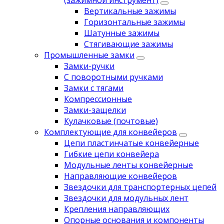
(зажимной инструмент)
Вертикальные зажимы
Горизонтальные зажимы
Шатунные зажимы
Стягивающие зажимы
Промышленные замки
Замки-ручки
С поворотными ручками
Замки с тягами
Компрессионные
Замки-защелки
Кулачковые (почтовые)
Комплектующие для конвейеров
Цепи пластинчатые конвейерные
Гибкие цепи конвейера
Модульные ленты конвейерные
Направляющие конвейеров
Звездочки для транспортерных цепей
Звездочки для модульных лент
Крепления направляющих
Опорные основания и компоненты