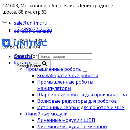
141603, Московская обл., г. Клин, Ленинградское
шоссе, 88 км, стр.63
sale@unitmc.ru
+7(499)677-21-26
оставить заявку
Пн-Пт: 09:00 – 18:00
Сб-Вс: выходной
Search for:
Главная
Каталог
Search Button
Промышленные роботы
Коллаборативные роботы
Промышленные роботы
манипуляторы
Шарнирные роботы для производства
Волновые редукторы для роботов
Источники сварки для роботов и ЧПУ
Линейные модули
Линейные модули с ШВП
Линейные модули с ременной