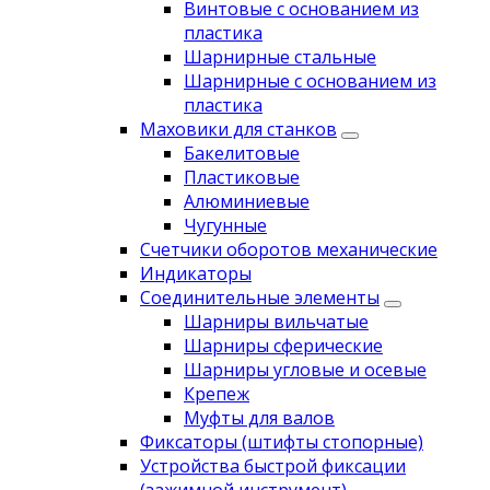
Винтовые с основанием из
пластика
Шарнирные стальные
Шарнирные с основанием из
пластика
Маховики для станков
Бакелитовые
Пластиковые
Алюминиевые
Чугунные
Счетчики оборотов механические
Индикаторы
Соединительные элементы
Шарниры вильчатые
Шарниры сферические
Шарниры угловые и осевые
Крепеж
Муфты для валов
Фиксаторы (штифты стопорные)
Устройства быстрой фиксации