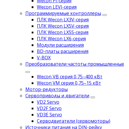
Wecon PI-серия
Wecon LEVI-серия
Программируемые контроллеры
ПЛК Wecon LX3V-серия
ПЛК Wecon LX5V-серия
ПЛК Wecon LX5S-серия
ПЛК Wecon LX6-серия
Модули расширения
BD-платы расширения
V-BOX
Преобразователи частоты промышленные
Wecon VB серия 0,75–400 кВт
Wecon VM серия 0,75–15 кВт
Мотор-редукторы
Сервоприводы и двигатели
VD2 Servo
VD2F Servo
VD3E Servo
Серводвигатели (сервомоторы)
Источники питания на DIN-рейку