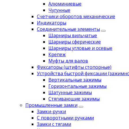
Алюминиевые
Чугунные
Счетчики оборотов механические
Индикаторы
Соединительные элементы
Шарниры вильчатые
Шарниры сферические
Шарниры угловые и осевые
Крепеж
Муфты для валов
Фиксаторы (штифты стопорные)
Устройства быстрой фиксации (зажимн
Вертикальные зажимы
Горизонтальные зажимы
Шатунные зажимы
Стягивающие зажимы
Промышленные замки
Замки-ручки
С поворотными ручками
Замки с тягами