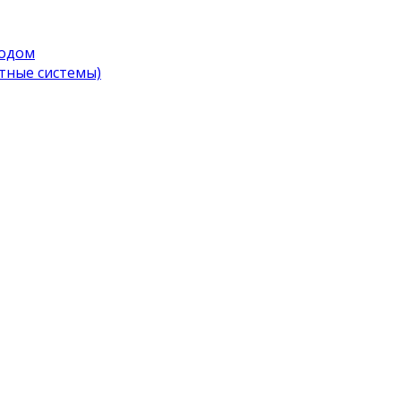
водом
тные системы)