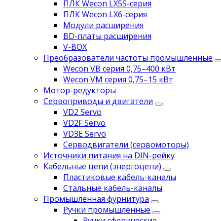
ПЛК Wecon LX5S-серия
ПЛК Wecon LX6-серия
Модули расширения
BD-платы расширения
V-BOX
Преобразователи частоты промышленные
Wecon VB серия 0,75–400 кВт
Wecon VM серия 0,75–15 кВт
Мотор-редукторы
Сервоприводы и двигатели
VD2 Servo
VD2F Servo
VD3E Servo
Серводвигатели (сервомоторы)
Источники питания на DIN-рейку
Кабельные цепи (энергоцепи)
Пластиковые кабель-каналы
Стальные кабель-каналы
Промышленная фурнитура
Ручки промышленные
Ручки сферические