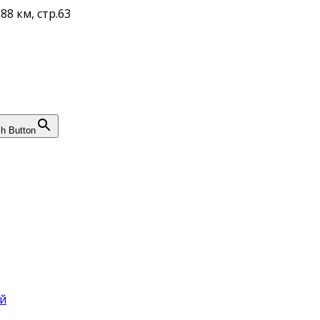
88 км, стр.63
h Button
й