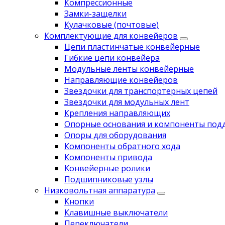
Компрессионные
Замки-защелки
Кулачковые (почтовые)
Комплектующие для конвейеров
Цепи пластинчатые конвейерные
Гибкие цепи конвейера
Модульные ленты конвейерные
Направляющие конвейеров
Звездочки для транспортерных цепей
Звездочки для модульных лент
Крепления направляющих
Опорные основания и компоненты под
Опоры для оборудования
Компоненты обратного хода
Компоненты привода
Koнвейерныe pолики
Подшипниковые узлы
Низковольтная аппаратура
Кнопки
Клавишные выключатели
Переключатели