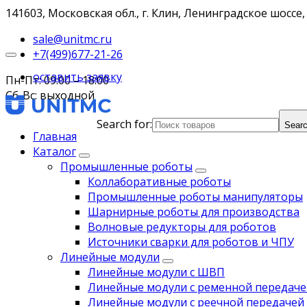
141603, Московская обл., г. Клин, Ленинградское шоссе, 
sale@unitmc.ru
+7(499)677-21-26
оставить заявку
Пн-Пт: 09:00 – 18:00
Сб-Вс: выходной
Search for:
Searc
Главная
Каталог
Промышленные роботы
Коллаборативные роботы
Промышленные роботы манипуляторы
Шарнирные роботы для производства
Волновые редукторы для роботов
Источники сварки для роботов и ЧПУ
Линейные модули
Линейные модули с ШВП
Линейные модули с ременной передаче
Линейные модули с реечной передачей