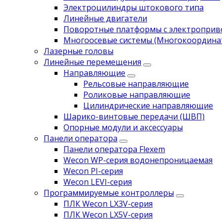
Электроцилиндры штокового типа
Линейные двигатели
Поворотные платформы с электропри
Многоосевые системы (Многокоордина
Лазерные головы
Линейные перемещения
Направляющие
Рельсовые направляющие
Роликовые направляющие
Цилиндрические направляющие
Шарико-винтовые передачи (ШВП)
Опорные модули и аксессуары
Панели оператора
Панели оператора Flexem
Wecon WP-серия водонепроницаемая
Wecon PI-серия
Wecon LEVI-серия
Программируемые контроллеры
ПЛК Wecon LX3V-серия
ПЛК Wecon LX5V-серия