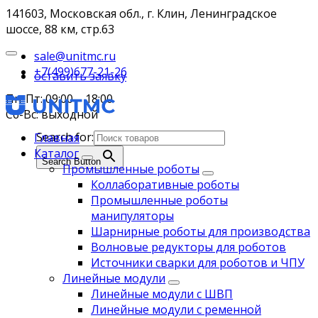
141603, Московская обл., г. Клин, Ленинградское
шоссе, 88 км, стр.63
sale@unitmc.ru
+7(499)677-21-26
оставить заявку
Пн-Пт: 09:00 – 18:00
Сб-Вс: выходной
Search for:
Главная
Каталог
Search Button
Промышленные роботы
Коллаборативные роботы
Промышленные роботы
манипуляторы
Шарнирные роботы для производства
Волновые редукторы для роботов
Источники сварки для роботов и ЧПУ
Линейные модули
Линейные модули с ШВП
Линейные модули с ременной