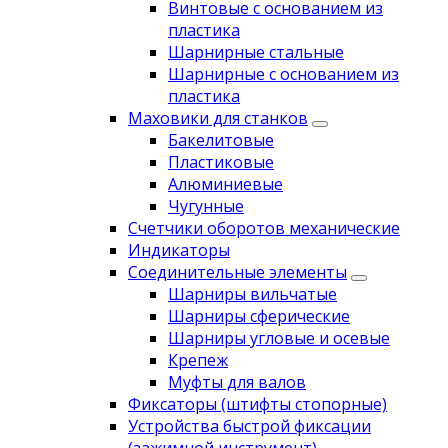
Винтовые с основанием из
пластика
Шарнирные стальные
Шарнирные с основанием из
пластика
Маховики для станков
Бакелитовые
Пластиковые
Алюминиевые
Чугунные
Счетчики оборотов механические
Индикаторы
Соединительные элементы
Шарниры вильчатые
Шарниры сферические
Шарниры угловые и осевые
Крепеж
Муфты для валов
Фиксаторы (штифты стопорные)
Устройства быстрой фиксации