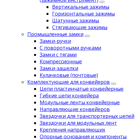
(зажимной инструмент)
Вертикальные зажимы
Горизонтальные зажимы
Шатунные зажимы
Стягивающие зажимы
Промышленные замки
Замки-ручки
С поворотными ручками
Замки с тягами
Компрессионные
Замки-защелки
Кулачковые (почтовые)
Комплектующие для конвейеров
Цепи пластинчатые конвейерные
Гибкие цепи конвейера
Модульные ленты конвейерные
Направляющие конвейеров
Звездочки для транспортерных цепей
Звездочки для модульных лент
Крепления направляющих
Опорные основания и компоненты