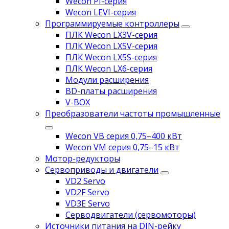
Wecon PI-серия
Wecon LEVI-серия
Программируемые контроллеры
ПЛК Wecon LX3V-серия
ПЛК Wecon LX5V-серия
ПЛК Wecon LX5S-серия
ПЛК Wecon LX6-серия
Модули расширения
BD-платы расширения
V-BOX
Преобразователи частоты промышленные
Wecon VB серия 0,75–400 кВт
Wecon VM серия 0,75–15 кВт
Мотор-редукторы
Сервоприводы и двигатели
VD2 Servo
VD2F Servo
VD3E Servo
Серводвигатели (сервомоторы)
Источники питания на DIN-рейку