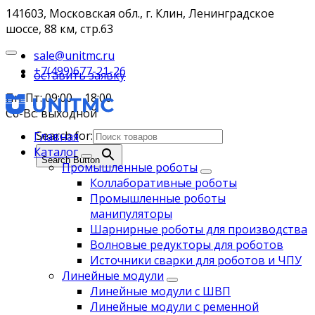
141603, Московская обл., г. Клин, Ленинградское
шоссе, 88 км, стр.63
sale@unitmc.ru
+7(499)677-21-26
оставить заявку
Пн-Пт: 09:00 – 18:00
Сб-Вс: выходной
Search for:
Главная
Каталог
Search Button
Промышленные роботы
Коллаборативные роботы
Промышленные роботы
манипуляторы
Шарнирные роботы для производства
Волновые редукторы для роботов
Источники сварки для роботов и ЧПУ
Линейные модули
Линейные модули с ШВП
Линейные модули с ременной