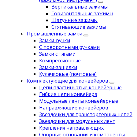
(зажимной инструмент)
Вертикальные зажимы
Горизонтальные зажимы
Шатунные зажимы
Стягивающие зажимы
Промышленные замки
Замки-ручки
С поворотными ручками
Замки с тягами
Компрессионные
Замки-защелки
Кулачковые (почтовые)
Комплектующие для конвейеров
Цепи пластинчатые конвейерные
Гибкие цепи конвейера
Модульные ленты конвейерные
Направляющие конвейеров
Звездочки для транспортерных цепей
Звездочки для модульных лент
Крепления направляющих
Опорные основания и компоненты