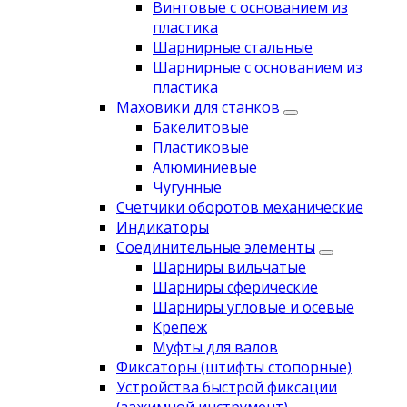
Винтовые с основанием из
пластика
Шарнирные стальные
Шарнирные с основанием из
пластика
Маховики для станков
Бакелитовые
Пластиковые
Алюминиевые
Чугунные
Счетчики оборотов механические
Индикаторы
Соединительные элементы
Шарниры вильчатые
Шарниры сферические
Шарниры угловые и осевые
Крепеж
Муфты для валов
Фиксаторы (штифты стопорные)
Устройства быстрой фиксации