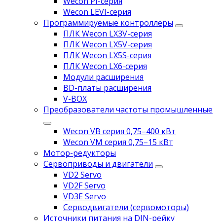
Wecon PI-серия
Wecon LEVI-серия
Программируемые контроллеры
ПЛК Wecon LX3V-серия
ПЛК Wecon LX5V-серия
ПЛК Wecon LX5S-серия
ПЛК Wecon LX6-серия
Модули расширения
BD-платы расширения
V-BOX
Преобразователи частоты промышленные
Wecon VB серия 0,75–400 кВт
Wecon VM серия 0,75–15 кВт
Мотор-редукторы
Сервоприводы и двигатели
VD2 Servo
VD2F Servo
VD3E Servo
Серводвигатели (сервомоторы)
Источники питания на DIN-рейку