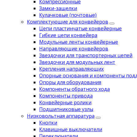
Компрессионные
Замки-защелки
Кулачковые (почтовые)
Комплектующие для конвейеров
Цепи пластинчатые конвейерные
Гибкие цепи конвейера
Модульные ленты конвейерные
Направляющие конвейеров
Звездочки для транспортерных цепей
Звездочки для модульных лент
Крепления направляющих
Опорные основания и компоненты под
Опоры для оборудования
Компоненты обратного хода
Компоненты привода
Koнвейерныe pолики
Подшипниковые узлы
Низковольтная аппаратура
Кнопки
Клавишные выключатели
Переключатели