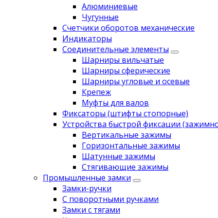
Алюминиевые
Чугунные
Счетчики оборотов механические
Индикаторы
Соединительные элементы
Шарниры вильчатые
Шарниры сферические
Шарниры угловые и осевые
Крепеж
Муфты для валов
Фиксаторы (штифты стопорные)
Устройства быстрой фиксации (зажимн
Вертикальные зажимы
Горизонтальные зажимы
Шатунные зажимы
Стягивающие зажимы
Промышленные замки
Замки-ручки
С поворотными ручками
Замки с тягами