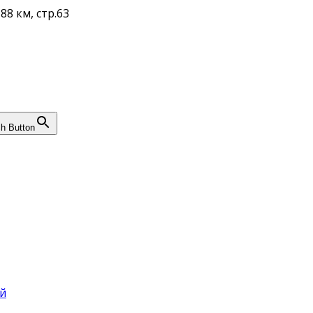
88 км, стр.63
h Button
й