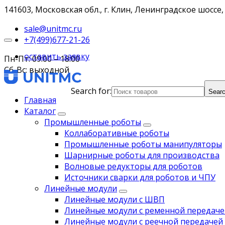
141603, Московская обл., г. Клин, Ленинградское шоссе, 
sale@unitmc.ru
+7(499)677-21-26
оставить заявку
Пн-Пт: 09:00 – 18:00
Сб-Вс: выходной
Search for:
Searc
Главная
Каталог
Промышленные роботы
Коллаборативные роботы
Промышленные роботы манипуляторы
Шарнирные роботы для производства
Волновые редукторы для роботов
Источники сварки для роботов и ЧПУ
Линейные модули
Линейные модули с ШВП
Линейные модули с ременной передаче
Линейные модули с реечной передачей