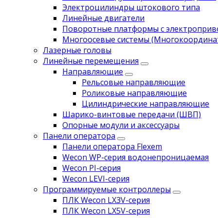
Электроцилиндры штокового типа
Линейные двигатели
Поворотные платформы с электропри
Многоосевые системы (Многокоордина
Лазерные головы
Линейные перемещения
Направляющие
Рельсовые направляющие
Роликовые направляющие
Цилиндрические направляющие
Шарико-винтовые передачи (ШВП)
Опорные модули и аксессуары
Панели оператора
Панели оператора Flexem
Wecon WP-серия водонепроницаемая
Wecon PI-серия
Wecon LEVI-серия
Программируемые контроллеры
ПЛК Wecon LX3V-серия
ПЛК Wecon LX5V-серия