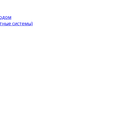
водом
тные системы)