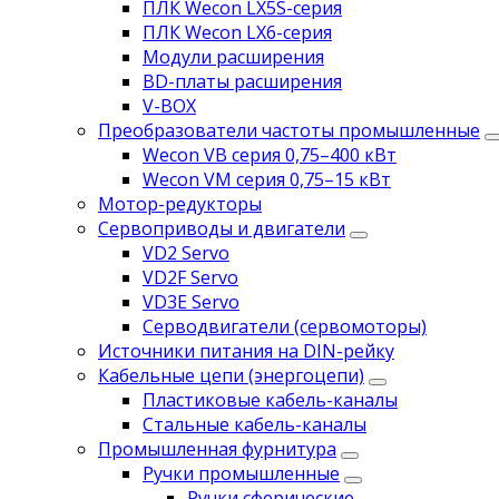
ПЛК Wecon LX5S-серия
ПЛК Wecon LX6-серия
Модули расширения
BD-платы расширения
V-BOX
Преобразователи частоты промышленные
Wecon VB серия 0,75–400 кВт
Wecon VM серия 0,75–15 кВт
Мотор-редукторы
Сервоприводы и двигатели
VD2 Servo
VD2F Servo
VD3E Servo
Серводвигатели (сервомоторы)
Источники питания на DIN-рейку
Кабельные цепи (энергоцепи)
Пластиковые кабель-каналы
Стальные кабель-каналы
Промышленная фурнитура
Ручки промышленные
Ручки сферические