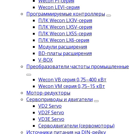
Wecon PI-серия
Wecon LEVI-серия
Программируемые контроллеры
ПЛК Wecon LX3V-серия
ПЛК Wecon LX5V-серия
ПЛК Wecon LX5S-серия
ПЛК Wecon LX6-серия
Модули расширения
BD-платы расширения
V-BOX
Преобразователи частоты промышленные
Wecon VB серия 0,75–400 кВт
Wecon VM серия 0,75–15 кВт
Мотор-редукторы
Сервоприводы и двигатели
VD2 Servo
VD2F Servo
VD3E Servo
Серводвигатели (сервомоторы)
Источники питания на DIN-рейку