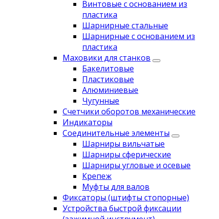
Винтовые с основанием из
пластика
Шарнирные стальные
Шарнирные с основанием из
пластика
Маховики для станков
Бакелитовые
Пластиковые
Алюминиевые
Чугунные
Счетчики оборотов механические
Индикаторы
Соединительные элементы
Шарниры вильчатые
Шарниры сферические
Шарниры угловые и осевые
Крепеж
Муфты для валов
Фиксаторы (штифты стопорные)
Устройства быстрой фиксации