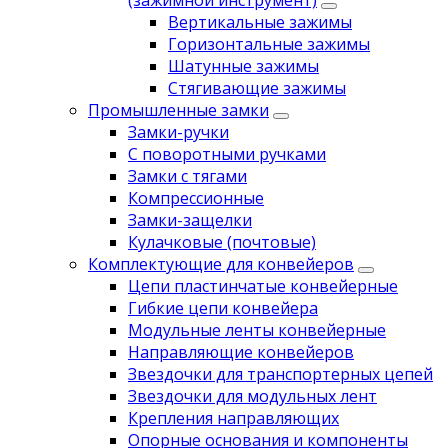
(зажимной инструмент)
Вертикальные зажимы
Горизонтальные зажимы
Шатунные зажимы
Стягивающие зажимы
Промышленные замки
Замки-ручки
С поворотными ручками
Замки с тягами
Компрессионные
Замки-защелки
Кулачковые (почтовые)
Комплектующие для конвейеров
Цепи пластинчатые конвейерные
Гибкие цепи конвейера
Модульные ленты конвейерные
Направляющие конвейеров
Звездочки для транспортерных цепей
Звездочки для модульных лент
Крепления направляющих
Опорные основания и компоненты