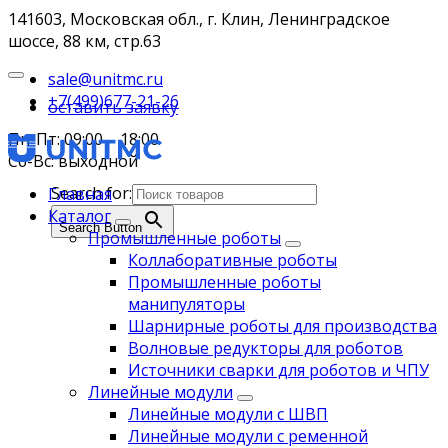
141603, Московская обл., г. Клин, Ленинградское
шоссе, 88 км, стр.63
sale@unitmc.ru
+7(499)677-21-26
оставить заявку
Пн-Пт: 09:00 – 18:00
Сб-Вс: выходной
Search for:
Главная
Каталог
Search Button
Промышленные роботы
Коллаборативные роботы
Промышленные роботы
манипуляторы
Шарнирные роботы для производства
Волновые редукторы для роботов
Источники сварки для роботов и ЧПУ
Линейные модули
Линейные модули с ШВП
Линейные модули с ременной