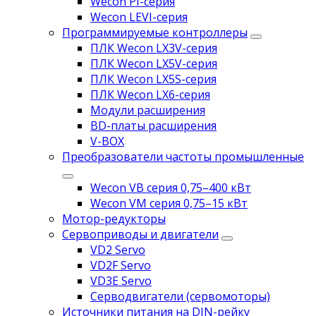
Wecon PI-серия
Wecon LEVI-серия
Программируемые контроллеры
ПЛК Wecon LX3V-серия
ПЛК Wecon LX5V-серия
ПЛК Wecon LX5S-серия
ПЛК Wecon LX6-серия
Модули расширения
BD-платы расширения
V-BOX
Преобразователи частоты промышленные
Wecon VB серия 0,75–400 кВт
Wecon VM серия 0,75–15 кВт
Мотор-редукторы
Сервоприводы и двигатели
VD2 Servo
VD2F Servo
VD3E Servo
Серводвигатели (сервомоторы)
Источники питания на DIN-рейку