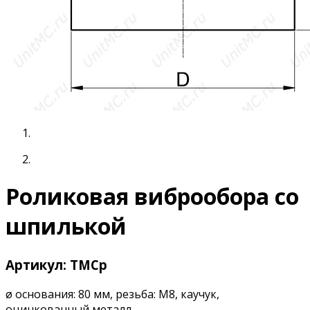
Роликовая виброобора со
шпилькой
Артикул: TMCp
ø основания: 80 мм, резьба: М8, каучук,
оцинкованный металл