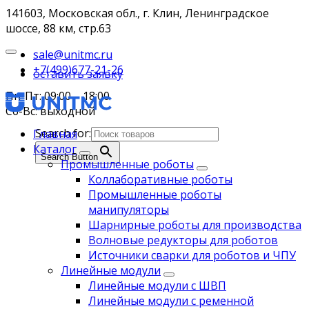
141603, Московская обл., г. Клин, Ленинградское
шоссе, 88 км, стр.63
sale@unitmc.ru
+7(499)677-21-26
оставить заявку
Пн-Пт: 09:00 – 18:00
Сб-Вс: выходной
Search for:
Главная
Каталог
Search Button
Промышленные роботы
Коллаборативные роботы
Промышленные роботы
манипуляторы
Шарнирные роботы для производства
Волновые редукторы для роботов
Источники сварки для роботов и ЧПУ
Линейные модули
Линейные модули с ШВП
Линейные модули с ременной