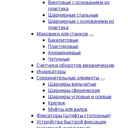
Винтовые с основанием из
пластика
Шарнирные стальные
Шарнирные с основанием из
пластика
Маховики для станков
Бакелитовые
Пластиковые
Алюминиевые
Чугунные
Счетчики оборотов механические
Индикаторы
Соединительные элементы
Шарниры вильчатые
Шарниры сферические
Шарниры угловые и осевые
Крепеж
Муфты для валов
Фиксаторы (штифты стопорные)
Устройства быстрой фиксации