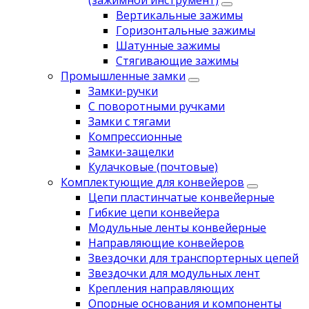
(зажимной инструмент)
Вертикальные зажимы
Горизонтальные зажимы
Шатунные зажимы
Стягивающие зажимы
Промышленные замки
Замки-ручки
С поворотными ручками
Замки с тягами
Компрессионные
Замки-защелки
Кулачковые (почтовые)
Комплектующие для конвейеров
Цепи пластинчатые конвейерные
Гибкие цепи конвейера
Модульные ленты конвейерные
Направляющие конвейеров
Звездочки для транспортерных цепей
Звездочки для модульных лент
Крепления направляющих
Опорные основания и компоненты