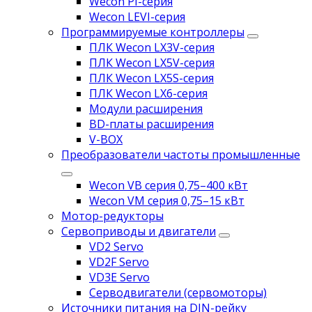
Wecon PI-серия
Wecon LEVI-серия
Программируемые контроллеры
ПЛК Wecon LX3V-серия
ПЛК Wecon LX5V-серия
ПЛК Wecon LX5S-серия
ПЛК Wecon LX6-серия
Модули расширения
BD-платы расширения
V-BOX
Преобразователи частоты промышленные
Wecon VB серия 0,75–400 кВт
Wecon VM серия 0,75–15 кВт
Мотор-редукторы
Сервоприводы и двигатели
VD2 Servo
VD2F Servo
VD3E Servo
Серводвигатели (сервомоторы)
Источники питания на DIN-рейку