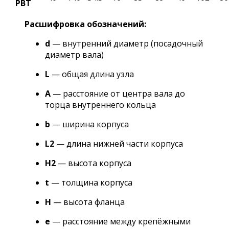
PBT
Расшифровка обозначений:
d
— внутренний диаметр (посадочный
диаметр вала)
L
— общая длина узла
A
— расстояние от центра вала до
торца внутреннего кольца
b
— ширина корпуса
L2
— длина нижней части корпуса
H2
— высота корпуса
t
— толщина корпуса
H
— высота фланца
e
— расстояние между крепёжными