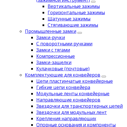
(зажимной инструмент)
Вертикальные зажимы
Горизонтальные зажимы
Шатунные зажимы
Стягивающие зажимы
Промышленные замки
Замки-ручки
С поворотными ручками
Замки с тягами
Компрессионные
Замки-защелки
Кулачковые (почтовые)
Комплектующие для конвейеров
Цепи пластинчатые конвейерные
Гибкие цепи конвейера
Модульные ленты конвейерные
Направляющие конвейеров
Звездочки для транспортерных цепей
Звездочки для модульных лент
Крепления направляющих
Опорные основания и компоненты