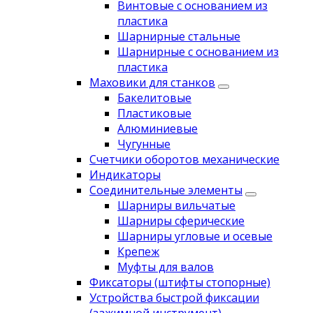
Винтовые с основанием из
пластика
Шарнирные стальные
Шарнирные с основанием из
пластика
Маховики для станков
Бакелитовые
Пластиковые
Алюминиевые
Чугунные
Счетчики оборотов механические
Индикаторы
Соединительные элементы
Шарниры вильчатые
Шарниры сферические
Шарниры угловые и осевые
Крепеж
Муфты для валов
Фиксаторы (штифты стопорные)
Устройства быстрой фиксации