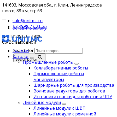
141603, Московская обл., г. Клин, Ленинградское
шоссе, 88 км, стр.63
sale@unitmc.ru
+7(499)677-21-26
оставить заявку
Пн-Пт: 09:00 – 18:00
Сб-Вс: выходной
Search for:
Главная
Каталог
Search Button
Промышленные роботы
Коллаборативные роботы
Промышленные роботы
манипуляторы
Шарнирные роботы для производства
Волновые редукторы для роботов
Источники сварки для роботов и ЧПУ
Линейные модули
Линейные модули с ШВП
Линейные модули с ременной