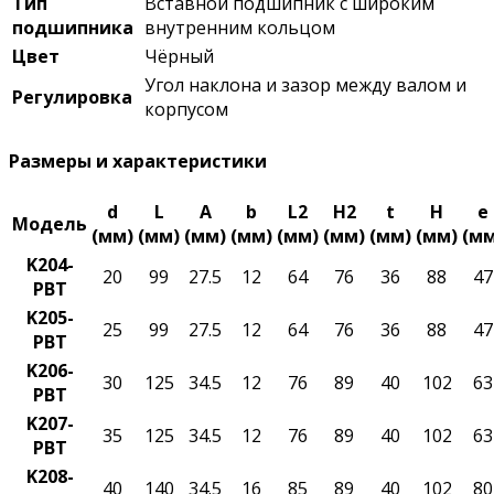
Тип
Вставной подшипник с широким
подшипника
внутренним кольцом
Цвет
Чёрный
Угол наклона и зазор между валом и
Регулировка
корпусом
Размеры и характеристики
d
L
A
b
L2
H2
t
H
e
Модель
(мм)
(мм)
(мм)
(мм)
(мм)
(мм)
(мм)
(мм)
(мм
K204-
20
99
27.5
12
64
76
36
88
47
PBT
K205-
25
99
27.5
12
64
76
36
88
47
PBT
K206-
30
125
34.5
12
76
89
40
102
63
PBT
K207-
35
125
34.5
12
76
89
40
102
63
PBT
K208-
40
140
34.5
16
85
89
40
102
80