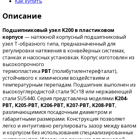
Как купить
Описание
Подшипниковый узел K200 в пластиковом
корпусе
— натяжной корпусный подшипниковый
узел Т-образного типа, предназначенный для
регулировки натяжения в конвейерных системах,
станках и насосных установках. Корпус изготовлен из
высокопрочного
термопластика
PBT
(полибутилентерефталат),
устойчивого к химическим воздействиям и
температурным перепадам. Подшипник выполнен из
высокоуглеродистой стали 9Cr18 или нержавеющей
стали SUS440. Серия представлена моделями
K204-
PBT, K205-PBT, K206-PBT, K207-PBT, K208-PBT
,
различающимися посадочным диаметром и
габаритными размерами. Конструкция позволяет
легко и интуитивно регулировать зазор между валом
и корпусом без использования специализированных