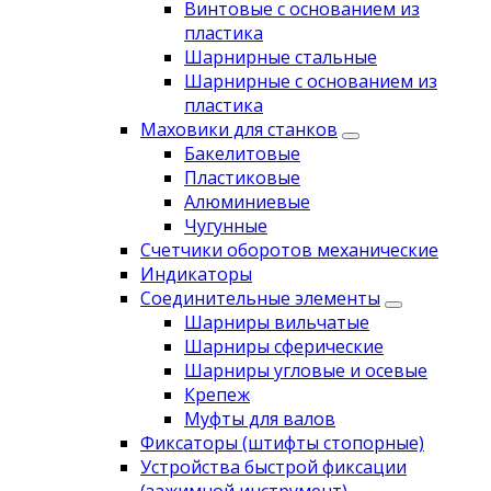
Винтовые с основанием из
пластика
Шарнирные стальные
Шарнирные с основанием из
пластика
Маховики для станков
Бакелитовые
Пластиковые
Алюминиевые
Чугунные
Счетчики оборотов механические
Индикаторы
Соединительные элементы
Шарниры вильчатые
Шарниры сферические
Шарниры угловые и осевые
Крепеж
Муфты для валов
Фиксаторы (штифты стопорные)
Устройства быстрой фиксации