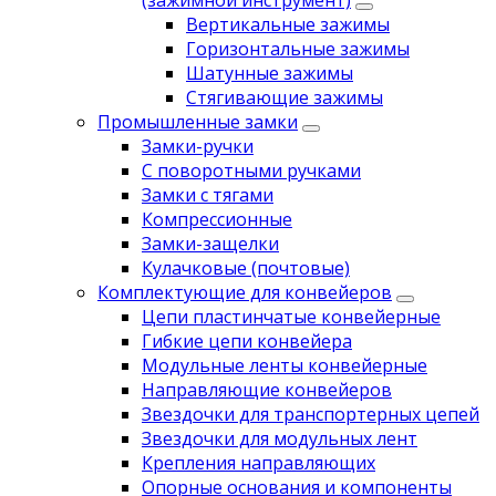
(зажимной инструмент)
Вертикальные зажимы
Горизонтальные зажимы
Шатунные зажимы
Стягивающие зажимы
Промышленные замки
Замки-ручки
С поворотными ручками
Замки с тягами
Компрессионные
Замки-защелки
Кулачковые (почтовые)
Комплектующие для конвейеров
Цепи пластинчатые конвейерные
Гибкие цепи конвейера
Модульные ленты конвейерные
Направляющие конвейеров
Звездочки для транспортерных цепей
Звездочки для модульных лент
Крепления направляющих
Опорные основания и компоненты