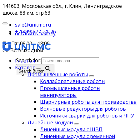
141603, Московская обл., г. Клин, Ленинградское
шоссе, 88 км, стр.63
sale@unitmc.ru
+7(499)677-21-26
оставить заявку
Пн-Пт: 09:00 – 18:00
Сб-Вс: выходной
Search for:
Главная
Каталог
Search Button
Промышленные роботы
Коллаборативные роботы
Промышленные роботы
манипуляторы
Шарнирные роботы для производства
Волновые редукторы для роботов
Источники сварки для роботов и ЧПУ
Линейные модули
Линейные модули с ШВП
Линейные модули с ременной