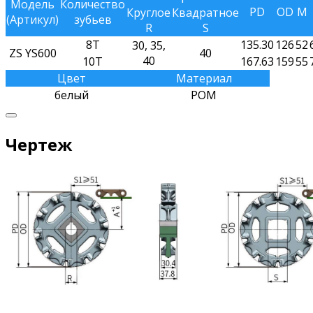
Модель
Количество
PD
OD
M
Круглое
Квадратное
(Артикул)
зубьев
R
S
8T
135.30
126
52
30, 35,
ZS YS600
40
40
10T
167.63
159
55
Цвет
Материал
белый
РОМ
Чертеж