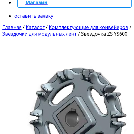
Магазин
оставить заявку
Главная
/
Каталог
/
Комплектующие для конвейеров
/
Звездочки для модульных лент
/
Звездочка ZS YS600