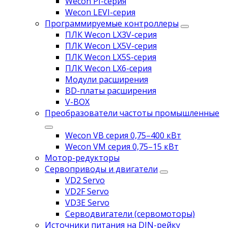
Wecon PI-серия
Wecon LEVI-серия
Программируемые контроллеры
ПЛК Wecon LX3V-серия
ПЛК Wecon LX5V-серия
ПЛК Wecon LX5S-серия
ПЛК Wecon LX6-серия
Модули расширения
BD-платы расширения
V-BOX
Преобразователи частоты промышленные
Wecon VB серия 0,75–400 кВт
Wecon VM серия 0,75–15 кВт
Мотор-редукторы
Сервоприводы и двигатели
VD2 Servo
VD2F Servo
VD3E Servo
Серводвигатели (сервомоторы)
Источники питания на DIN-рейку