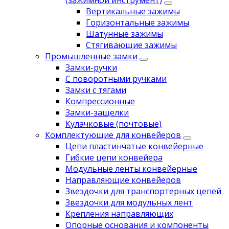
(зажимной инструмент)
Вертикальные зажимы
Горизонтальные зажимы
Шатунные зажимы
Стягивающие зажимы
Промышленные замки
Замки-ручки
С поворотными ручками
Замки с тягами
Компрессионные
Замки-защелки
Кулачковые (почтовые)
Комплектующие для конвейеров
Цепи пластинчатые конвейерные
Гибкие цепи конвейера
Модульные ленты конвейерные
Направляющие конвейеров
Звездочки для транспортерных цепей
Звездочки для модульных лент
Крепления направляющих
Опорные основания и компоненты