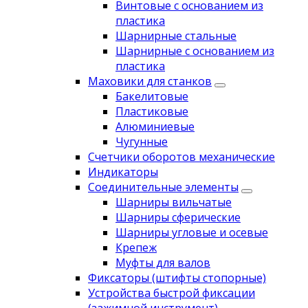
Винтовые с основанием из
пластика
Шарнирные стальные
Шарнирные с основанием из
пластика
Маховики для станков
Бакелитовые
Пластиковые
Алюминиевые
Чугунные
Счетчики оборотов механические
Индикаторы
Соединительные элементы
Шарниры вильчатые
Шарниры сферические
Шарниры угловые и осевые
Крепеж
Муфты для валов
Фиксаторы (штифты стопорные)
Устройства быстрой фиксации