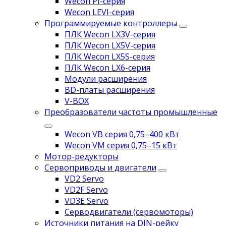
Wecon PI-серия
Wecon LEVI-серия
Программируемые контроллеры
ПЛК Wecon LX3V-серия
ПЛК Wecon LX5V-серия
ПЛК Wecon LX5S-серия
ПЛК Wecon LX6-серия
Модули расширения
BD-платы расширения
V-BOX
Преобразователи частоты промышленные
Wecon VB серия 0,75–400 кВт
Wecon VM серия 0,75–15 кВт
Мотор-редукторы
Сервоприводы и двигатели
VD2 Servo
VD2F Servo
VD3E Servo
Серводвигатели (сервомоторы)
Источники питания на DIN-рейку