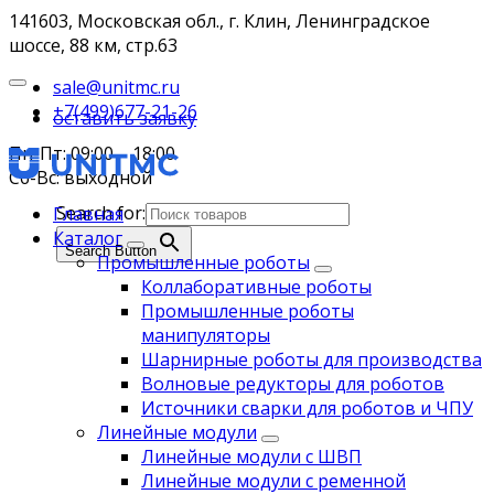
141603, Московская обл., г. Клин, Ленинградское
шоссе, 88 км, стр.63
sale@unitmc.ru
+7(499)677-21-26
оставить заявку
Пн-Пт: 09:00 – 18:00
Сб-Вс: выходной
Search for:
Главная
Каталог
Search Button
Промышленные роботы
Коллаборативные роботы
Промышленные роботы
манипуляторы
Шарнирные роботы для производства
Волновые редукторы для роботов
Источники сварки для роботов и ЧПУ
Линейные модули
Линейные модули с ШВП
Линейные модули с ременной