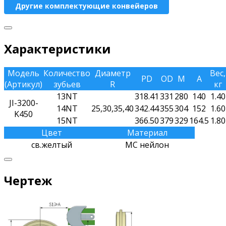
Другие комплектующие конвейеров
Характеристики
Модель
Количество
Диаметр
Вес,
PD
OD
M
A
(Артикул)
зубьев
R
кг
13NT
318.41
331
280
140
1.40
JI-3200-
14NT
25,30,35,40
342.44
355
304
152
1.60
K450
15NT
366.50
379
329
164.5
1.80
Цвет
Материал
св.желтый
МС нейлон
Чертеж