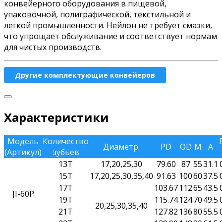
конвейерного оборудования в пищевой,
упаковочной, полиграфической, текстильной и
легкой промышленности. Нейлон не требует смазки,
что упрощает обслуживание и соответствует нормам
для чистых производств.
Другие комплектующие конвейеров
Характеристики
Модель
Количество
Диаметр
PD
OD
M
A
(Артикул)
зубьев
13T
17,20,25,30
79.60
87
55
31.1
15T
17,20,25,30,35,40
91.63
100
60
37.5
17T
103.67
112
65
43.5
JI-60P
19T
115.74
124
70
49.5
20,25,30,35,40
21T
127.82
136
80
55.5