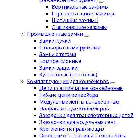
(зажимной инструмент)
Вертикальные зажимы
Горизонтальные зажимы
Шатунные зажимы
Стягивающие зажимы
Промышленные замки
Замки-ручки
С поворотными ручками
Замки с тягами
Компрессионные
Замки-защелки
Кулачковые (почтовые)
Комплектующие для конвейеров
Цепи пластинчатые конвейерные
Гибкие цепи конвейера
Модульные ленты конвейерные
Направляющие конвейеров
Звездочки для транспортерных цепей
Звездочки для модульных лент
Крепления направляющих
Опорные основания и компоненты