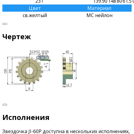
23T
139.90
148
80
61.5
Цвет
Материал
св.желтый
МС нейлон
Чертеж
Исполнения
Звездочка JI-60P доступна в нескольких исполнениях,