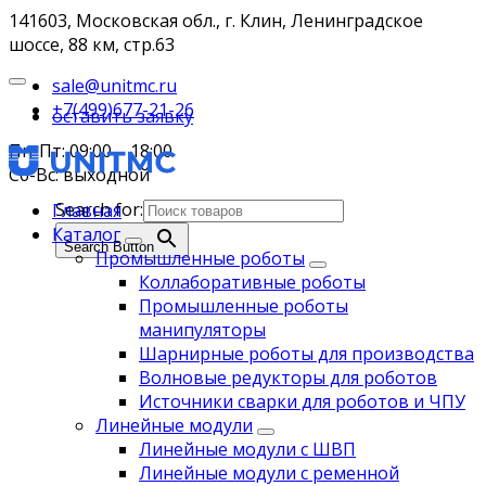
141603, Московская обл., г. Клин, Ленинградское
шоссе, 88 км, стр.63
sale@unitmc.ru
+7(499)677-21-26
оставить заявку
Пн-Пт: 09:00 – 18:00
Сб-Вс: выходной
Search for:
Главная
Каталог
Search Button
Промышленные роботы
Коллаборативные роботы
Промышленные роботы
манипуляторы
Шарнирные роботы для производства
Волновые редукторы для роботов
Источники сварки для роботов и ЧПУ
Линейные модули
Линейные модули с ШВП
Линейные модули с ременной