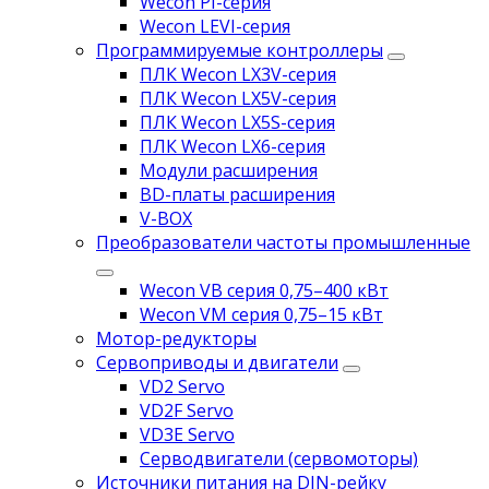
Wecon PI-серия
Wecon LEVI-серия
Программируемые контроллеры
ПЛК Wecon LX3V-серия
ПЛК Wecon LX5V-серия
ПЛК Wecon LX5S-серия
ПЛК Wecon LX6-серия
Модули расширения
BD-платы расширения
V-BOX
Преобразователи частоты промышленные
Wecon VB серия 0,75–400 кВт
Wecon VM серия 0,75–15 кВт
Мотор-редукторы
Сервоприводы и двигатели
VD2 Servo
VD2F Servo
VD3E Servo
Серводвигатели (сервомоторы)
Источники питания на DIN-рейку