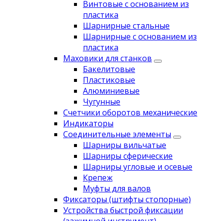
Винтовые с основанием из
пластика
Шарнирные стальные
Шарнирные с основанием из
пластика
Маховики для станков
Бакелитовые
Пластиковые
Алюминиевые
Чугунные
Счетчики оборотов механические
Индикаторы
Соединительные элементы
Шарниры вильчатые
Шарниры сферические
Шарниры угловые и осевые
Крепеж
Муфты для валов
Фиксаторы (штифты стопорные)
Устройства быстрой фиксации