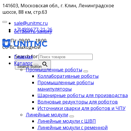
141603, Московская обл., г. Клин, Ленинградское
шоссе, 88 км, стр.63
sale@unitmc.ru
+7(499)677-21-26
оставить заявку
Пн-Пт: 09:00 – 18:00
Сб-Вс: выходной
Search for:
Главная
Каталог
Search Button
Промышленные роботы
Коллаборативные роботы
Промышленные роботы
манипуляторы
Шарнирные роботы для производства
Волновые редукторы для роботов
Источники сварки для роботов и ЧПУ
Линейные модули
Линейные модули с ШВП
Линейные модули с ременной