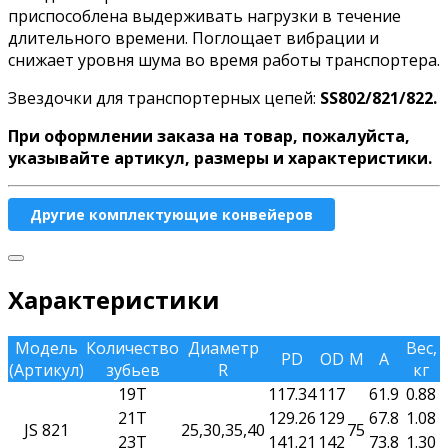
приспособлена выдерживать нагрузки в течение
длительного времени. Поглощает вибрации и
снижает уровня шума во время работы транспортера.
Звездочки для транспортерных цепей:
SS802/821/822
.
При оформлении заказа на товар, пожалуйста,
указывайте артикул, размеры и характеристики.
Другие комплектующие конвейеров
Характеристики
Модель
Количество
Диаметр
Вес,
PD
OD
M
A
(Артикул)
зубьев
R
кг
19T
117.34
117
61.9
0.88
21T
129.26
129
67.8
1.08
JS 821
25,30,35,40
75
23T
141.21
142
73.8
1.30