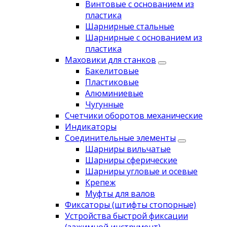
Винтовые с основанием из
пластика
Шарнирные стальные
Шарнирные с основанием из
пластика
Маховики для станков
Бакелитовые
Пластиковые
Алюминиевые
Чугунные
Счетчики оборотов механические
Индикаторы
Соединительные элементы
Шарниры вильчатые
Шарниры сферические
Шарниры угловые и осевые
Крепеж
Муфты для валов
Фиксаторы (штифты стопорные)
Устройства быстрой фиксации