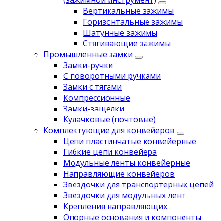
(зажимной инструмент)
Вертикальные зажимы
Горизонтальные зажимы
Шатунные зажимы
Стягивающие зажимы
Промышленные замки
Замки-ручки
С поворотными ручками
Замки с тягами
Компрессионные
Замки-защелки
Кулачковые (почтовые)
Комплектующие для конвейеров
Цепи пластинчатые конвейерные
Гибкие цепи конвейера
Модульные ленты конвейерные
Направляющие конвейеров
Звездочки для транспортерных цепей
Звездочки для модульных лент
Крепления направляющих
Опорные основания и компоненты