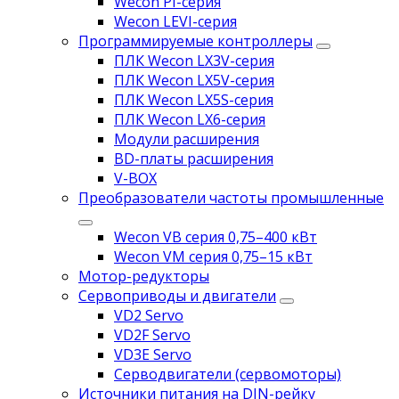
Wecon PI-серия
Wecon LEVI-серия
Программируемые контроллеры
ПЛК Wecon LX3V-серия
ПЛК Wecon LX5V-серия
ПЛК Wecon LX5S-серия
ПЛК Wecon LX6-серия
Модули расширения
BD-платы расширения
V-BOX
Преобразователи частоты промышленные
Wecon VB серия 0,75–400 кВт
Wecon VM серия 0,75–15 кВт
Мотор-редукторы
Сервоприводы и двигатели
VD2 Servo
VD2F Servo
VD3E Servo
Серводвигатели (сервомоторы)
Источники питания на DIN-рейку