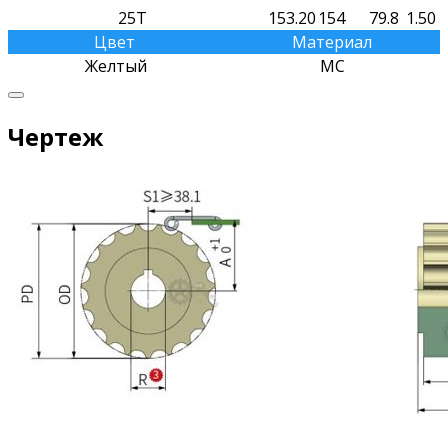
25T
153.20
154
79.8
1.50
Цвет
Материал
Желтый
MC
Чертеж