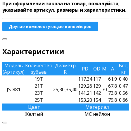
При оформлении заказа на товар, пожалуйста,
указывайте артикул, размеры и характеристики.
Другие комплектующие конвейеров
Характеристики
Модель
Количество
Диаметр
Вес,
PD
OD
M
A
(Артикул)
зубьев
R
кг
19T
117.34
117
61.9
0.40
21T
129.26
129
67.8
0.47
JS-881
25,30,35,40
70
23T
141.21
142
73.8
0.56
25T
153.20
154
79.8
0.66
Цвет
Материал
Желтый
MC нейлон