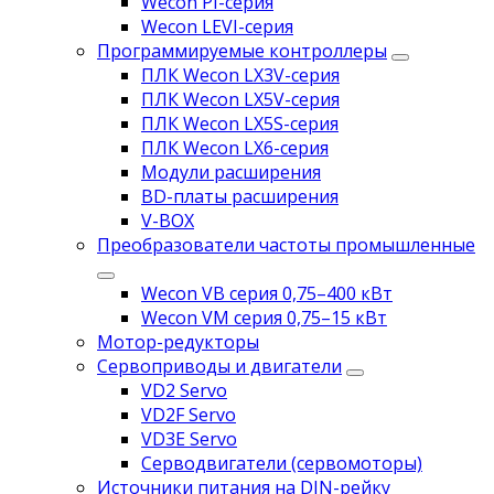
Wecon PI-серия
Wecon LEVI-серия
Программируемые контроллеры
ПЛК Wecon LX3V-серия
ПЛК Wecon LX5V-серия
ПЛК Wecon LX5S-серия
ПЛК Wecon LX6-серия
Модули расширения
BD-платы расширения
V-BOX
Преобразователи частоты промышленные
Wecon VB серия 0,75–400 кВт
Wecon VM серия 0,75–15 кВт
Мотор-редукторы
Сервоприводы и двигатели
VD2 Servo
VD2F Servo
VD3E Servo
Серводвигатели (сервомоторы)
Источники питания на DIN-рейку