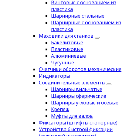
Винтовые с основанием из
пластика
Шарнирные стальные
Шарнирные с основанием из
пластика
Маховики для станков
Бакелитовые
Пластиковые
Алюминиевые
Чугунные
Счетчики оборотов механические
Индикаторы
Соединительные элементы
Шарниры вильчатые
Шарниры сферические
Шарниры угловые и осевые
Крепеж
Муфты для валов
Фиксаторы (штифты стопорные)
Устройства быстрой фиксации