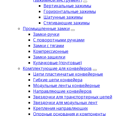
(зажимной инструмент)
Вертикальные зажимы
Горизонтальные зажимы
Шатунные зажимы
Стягивающие зажимы
Промышленные замки
Замки-ручки
С поворотными ручками
Замки с тягами
Компрессионные
Замки-защелки
Кулачковые (почтовые)
Комплектующие для конвейеров
Цепи пластинчатые конвейерные
Гибкие цепи конвейера
Модульные ленты конвейерные
Направляющие конвейеров
Звездочки для транспортерных цепей
Звездочки для модульных лент
Крепления направляющих
Опорные основания и компоненты