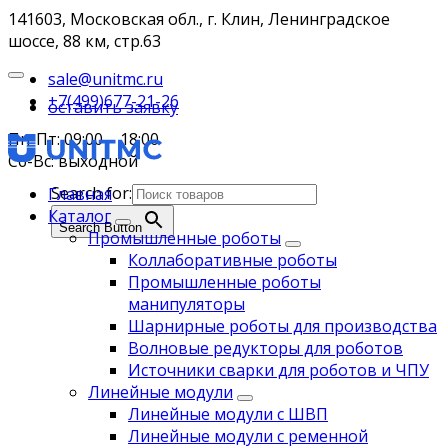
141603, Московская обл., г. Клин, Ленинградское
шоссе, 88 км, стр.63
sale@unitmc.ru
+7(499)677-21-26
оставить заявку
Пн-Пт: 09:00 – 18:00
Сб-Вс: выходной
Search for:
Главная
Каталог
Search Button
Промышленные роботы
Коллаборативные роботы
Промышленные роботы
манипуляторы
Шарнирные роботы для производства
Волновые редукторы для роботов
Источники сварки для роботов и ЧПУ
Линейные модули
Линейные модули с ШВП
Линейные модули с ременной