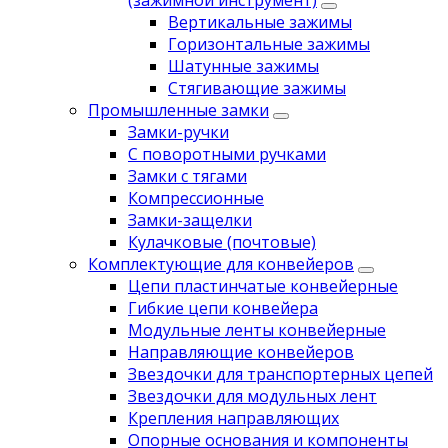
(зажимной инструмент)
Вертикальные зажимы
Горизонтальные зажимы
Шатунные зажимы
Стягивающие зажимы
Промышленные замки
Замки-ручки
С поворотными ручками
Замки с тягами
Компрессионные
Замки-защелки
Кулачковые (почтовые)
Комплектующие для конвейеров
Цепи пластинчатые конвейерные
Гибкие цепи конвейера
Модульные ленты конвейерные
Направляющие конвейеров
Звездочки для транспортерных цепей
Звездочки для модульных лент
Крепления направляющих
Опорные основания и компоненты