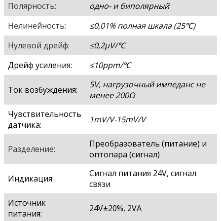
Полярность:
одно- и биполярный
Нелинейность:
≤0,01% полная шкала (25
℃
)
Нулевой дрейф:
≤0,2μV/
℃
Дрейф усиления:
≤10ppm/
℃
5V, нагрузочный импеданс не
Ток возбуждения:
менее 200Ω
Чувствительность
1mV/V-15mV/V
датчика:
Преобразователь (питание) и
Разделение:
оптопара (сигнал)
Сигнал питания 24V, сигнал
Индикация:
связи
Источник
24V±20%, 2VA
питания: