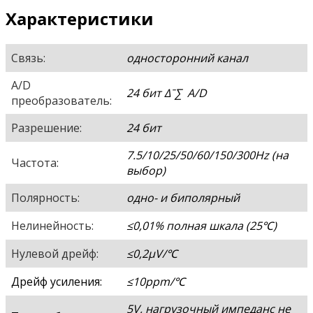
Характеристики
Связь:
односторонний канал
A/D
24 бит Δˉ∑ A/D
преобразователь:
Разрешение:
24 бит
7.5/10/25/50/60/150/300Hz (на
Частота:
выбор)
Полярность:
одно- и биполярный
Нелинейность:
≤0,01% полная шкала (25
℃
)
Нулевой дрейф:
≤0,2μV/
℃
Дрейф усиления:
≤10ppm/
℃
5V, нагрузочный импеданс не