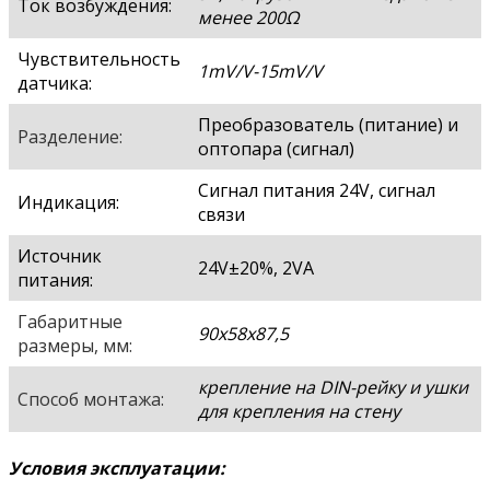
Ток возбуждения:
менее 200Ω
Чувствительность
1mV/V-15mV/V
датчика:
Преобразователь (питание) и
Разделение:
оптопара (сигнал)
Сигнал питания 24V, сигнал
Индикация:
связи
Источник
24V±20%, 2VA
питания:
Габаритные
90х58х87,5
размеры, мм:
крепление на DIN-рейку и ушки
Способ монтажа:
для крепления на стену
Условия эксплуатации: