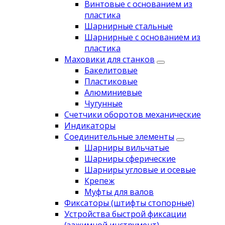
Винтовые с основанием из
пластика
Шарнирные стальные
Шарнирные с основанием из
пластика
Маховики для станков
Бакелитовые
Пластиковые
Алюминиевые
Чугунные
Счетчики оборотов механические
Индикаторы
Соединительные элементы
Шарниры вильчатые
Шарниры сферические
Шарниры угловые и осевые
Крепеж
Муфты для валов
Фиксаторы (штифты стопорные)
Устройства быстрой фиксации