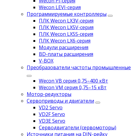
Wecon PI-серия
Wecon LEVI-серия
Программируемые контроллеры
ПЛК Wecon LX3V-серия
ПЛК Wecon LX5V-серия
ПЛК Wecon LX5S-серия
ПЛК Wecon LX6-серия
Модули расширения
BD-платы расширения
V-BOX
Преобразователи частоты промышленные
Wecon VB серия 0,75–400 кВт
Wecon VM серия 0,75–15 кВт
Мотор-редукторы
Сервоприводы и двигатели
VD2 Servo
VD2F Servo
VD3E Servo
Серводвигатели (сервомоторы)
Источники питания на DIN-рейку