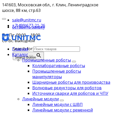
141603, Московская обл., г. Клин, Ленинградское
шоссе, 88 км, стр.63
sale@unitmc.ru
+7(499)677-21-26
оставить заявку
Пн-Пт: 09:00 – 18:00
Сб-Вс: выходной
Search for:
Главная
Каталог
Search Button
Промышленные роботы
Коллаборативные роботы
Промышленные роботы
манипуляторы
Шарнирные роботы для производства
Волновые редукторы для роботов
Источники сварки для роботов и ЧПУ
Линейные модули
Линейные модули с ШВП
Линейные модули с ременной