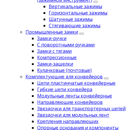
(зажимной инструмент)
Вертикальные зажимы
Горизонтальные зажимы
Шатунные зажимы
Стягивающие зажимы
Промышленные замки
Замки-ручки
С поворотными ручками
Замки с тягами
Компрессионные
Замки-защелки
Кулачковые (почтовые)
Комплектующие для конвейеров
Цепи пластинчатые конвейерные
Гибкие цепи конвейера
Модульные ленты конвейерные
Направляющие конвейеров
Звездочки для транспортерных цепей
Звездочки для модульных лент
Крепления направляющих
Опорные основания и компоненты