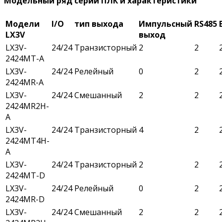
Модельный ряд серии ПЛК и характеристики
Модели
I/O
тип выхода
Импульсный
RS485
LX3V
выход
LX3V-
24/24
Транзисторный
2
2
2424MT-A
LX3V-
24/24
Релейный
0
2
2424MR-A
LX3V-
24/24
Смешанный
2
2
2424MR2H-
A
LX3V-
24/24
Транзисторный
4
2
2424MT4H-
A
LX3V-
24/24
Транзисторный
2
2
2424MT-D
LX3V-
24/24
Релейный
0
2
2424MR-D
LX3V-
24/24
Смешанный
2
2