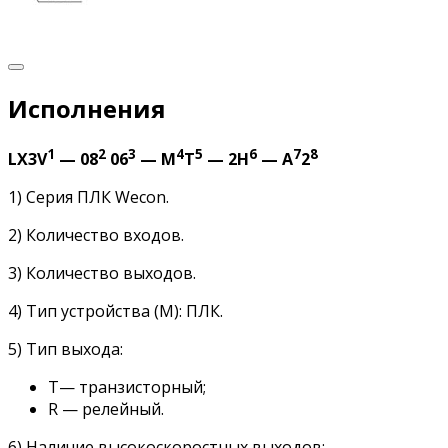
Исполнения
1
2
3
4
5
6
7
8
LX3V
— 08
06
— M
T
— 2H
— A
2
1) Серия ПЛК Wecon.
2) Количество входов.
3) Количество выходов.
4) Тип устройства (M): ПЛК.
5) Тип выхода:
Т— транзисторный;
R — релейный.
6) Наличие высокоскоростных выходов: