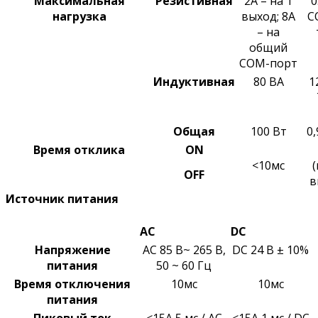
Максимальная
Резистивная
2A – на 1
0
нагрузка
выход; 8A
C
– на
общий
COM-порт
Индуктивная
80 ВA
1
Общая
100 Вт
0,
Время отклика
ON
<10мс
OFF
в
Источник питания
AC
DC
Напряжение
AC 85 В~ 265 В,
DC 24 В ± 10%
питания
50 ~ 60 Гц
Время отключения
10мс
10мс
питания