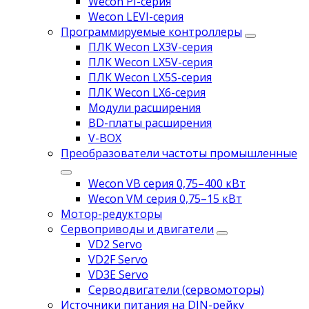
Wecon PI-серия
Wecon LEVI-серия
Программируемые контроллеры
ПЛК Wecon LX3V-серия
ПЛК Wecon LX5V-серия
ПЛК Wecon LX5S-серия
ПЛК Wecon LX6-серия
Модули расширения
BD-платы расширения
V-BOX
Преобразователи частоты промышленные
Wecon VB серия 0,75–400 кВт
Wecon VM серия 0,75–15 кВт
Мотор-редукторы
Сервоприводы и двигатели
VD2 Servo
VD2F Servo
VD3E Servo
Серводвигатели (сервомоторы)
Источники питания на DIN-рейку