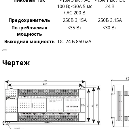
Пиковый ток
<15A 5 мс / AC
<15A 1 мс / DC
100 В;
<30A 5 мс
24 В
/ AC 200 В
Предохранитель
250В 3,15А
250В 3,15А
Потребляемая
<35 Вт
<30 Вт
мощность
Выходная
мощность
DC 24 В 850 мА
—
Чертеж