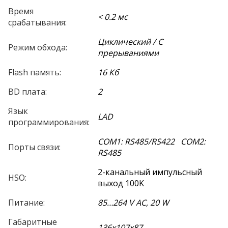
Время
< 0.2 мс
срабатывания:
Циклический / С
Режим обхода:
прерываниями
Flash память:
16 Кб
BD плата:
2
Язык
LAD
программирования:
COM1: RS485/RS422 COM2:
Порты связи:
RS485
2-канальный импульсный
HSO:
выход 100K
Питание:
85…264 V AC, 20 W
Габаритные
136х107х87