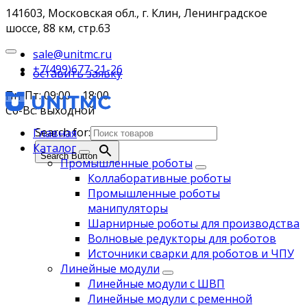
141603, Московская обл., г. Клин, Ленинградское
шоссе, 88 км, стр.63
sale@unitmc.ru
+7(499)677-21-26
оставить заявку
Пн-Пт: 09:00 – 18:00
Сб-Вс: выходной
Search for:
Главная
Каталог
Search Button
Промышленные роботы
Коллаборативные роботы
Промышленные роботы
манипуляторы
Шарнирные роботы для производства
Волновые редукторы для роботов
Источники сварки для роботов и ЧПУ
Линейные модули
Линейные модули с ШВП
Линейные модули с ременной