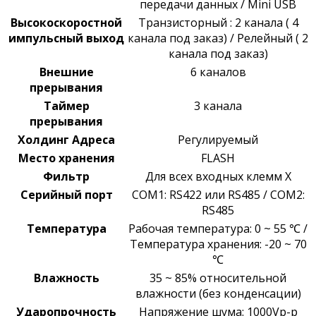
передачи данных / Mini USB
Высокоскоростной
Транзисторный : 2 канала ( 4
импульсный выход
канала под заказ) / Релейный ( 2
канала под заказ)
Внешние
6 каналов
прерывания
Таймер
3 канала
прерывания
Холдинг Адреса
Регулируемый
Место хранения
FLASH
Фильтр
Для всех входных клемм X
Серийный порт
COM1: RS422 или RS485 /
COM2:
RS485
Температура
Рабочая температура: 0 ~ 55 ℃ /
Температура хранения: -20 ~ 70
℃
Влажность
35 ~ 85% относительной
влажности (без конденсации)
Ударопрочность
Напряжение шума: 1000Vp-p