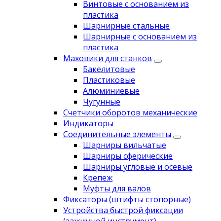
Винтовые с основанием из
пластика
Шарнирные стальные
Шарнирные с основанием из
пластика
Маховики для станков
Бакелитовые
Пластиковые
Алюминиевые
Чугунные
Счетчики оборотов механические
Индикаторы
Соединительные элементы
Шарниры вильчатые
Шарниры сферические
Шарниры угловые и осевые
Крепеж
Муфты для валов
Фиксаторы (штифты стопорные)
Устройства быстрой фиксации