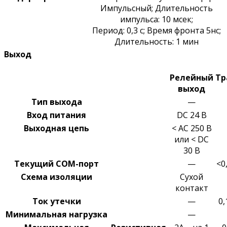
Импульсный; Длительность
импульса: 10 мсек;
Период: 0,3 с; Время фронта 5нс;
Длительность: 1 мин
Выход
Релейный
Тр
выход
Тип выхода
—
Вход питания
DC 24 В
Выходная цепь
< AC 250 В
или < DC
30 В
Текущий COM-порт
—
<0
Схема изоляции
Сухой
контакт
Ток утечки
—
0,
Минимальная
нагрузка
—