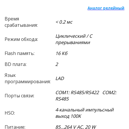
Аналог релейный
Время
< 0.2 мс
срабатывания:
Циклический / С
Режим обхода:
прерываниями
Flash память:
16 Кб
BD плата:
2
Язык
LAD
программирования:
COM1: RS485/RS422 COM2:
Порты связи:
RS485
4-канальный импульсный
HSO:
выход 100K
Питание:
85…264 V AC, 20 W