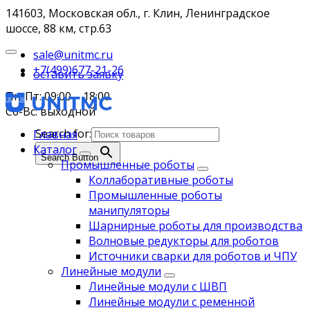
141603, Московская обл., г. Клин, Ленинградское
шоссе, 88 км, стр.63
sale@unitmc.ru
+7(499)677-21-26
оставить заявку
Пн-Пт: 09:00 – 18:00
Сб-Вс: выходной
Search for:
Главная
Каталог
Search Button
Промышленные роботы
Коллаборативные роботы
Промышленные роботы
манипуляторы
Шарнирные роботы для производства
Волновые редукторы для роботов
Источники сварки для роботов и ЧПУ
Линейные модули
Линейные модули с ШВП
Линейные модули с ременной