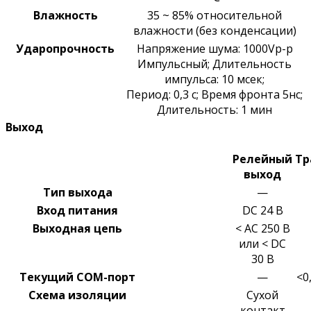
Влажность
35 ~ 85% относительной
влажности (без конденсации)
Ударопрочность
Напряжение шума: 1000Vp-p
Импульсный; Длительность
импульса: 10 мсек;
Период: 0,3 с; Время фронта 5нс;
Длительность: 1 мин
Выход
Релейный
Тр
выход
Тип выхода
—
Вход питания
DC 24 В
Выходная цепь
< AC 250 В
или < DC
30 В
Текущий COM-порт
—
<0
Схема изоляции
Сухой
контакт