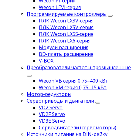
Wecon PI-серия
Wecon LEVI-серия
Программируемые контроллеры
ПЛК Wecon LX3V-серия
ПЛК Wecon LX5V-серия
ПЛК Wecon LX5S-серия
ПЛК Wecon LX6-серия
Модули расширения
BD-платы расширения
V-BOX
Преобразователи частоты промышленные
Wecon VB серия 0,75–400 кВт
Wecon VM серия 0,75–15 кВт
Мотор-редукторы
Сервоприводы и двигатели
VD2 Servo
VD2F Servo
VD3E Servo
Серводвигатели (сервомоторы)
Источники питания на DIN-рейку