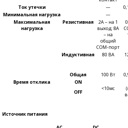
Ток утечки
—
0,
Минимальная
нагрузка
—
Максимальная
Резистивная
2A – на 1
0
нагрузка
выход; 8A
C
– на
общий
COM-порт
Индуктивная
80 ВA
1
Общая
100 Вт
0,
Время отклика
ON
<10мс
OFF
в
Источник питания
AC
DC