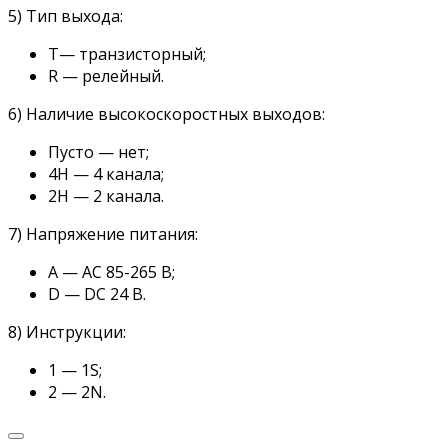
5) Тип выхода:
Т— транзисторный;
R — релейный.
6) Наличие высокоскоростных выходов:
Пусто — нет;
4Н — 4 канала;
2Н — 2 канала.
7) Напряжение питания:
А — AC 85-265 В;
D — DC 24 В.
8) Инструкции:
1 — 1S;
2 — 2N.