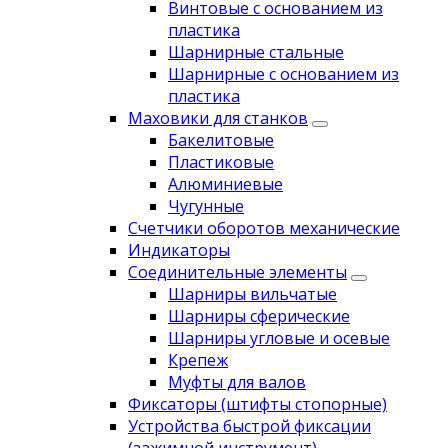
Винтовые с основанием из
пластика
Шарнирные стальные
Шарнирные с основанием из
пластика
Маховики для станков
Бакелитовые
Пластиковые
Алюминиевые
Чугунные
Счетчики оборотов механические
Индикаторы
Соединительные элементы
Шарниры вильчатые
Шарниры сферические
Шарниры угловые и осевые
Крепеж
Муфты для валов
Фиксаторы (штифты стопорные)
Устройства быстрой фиксации