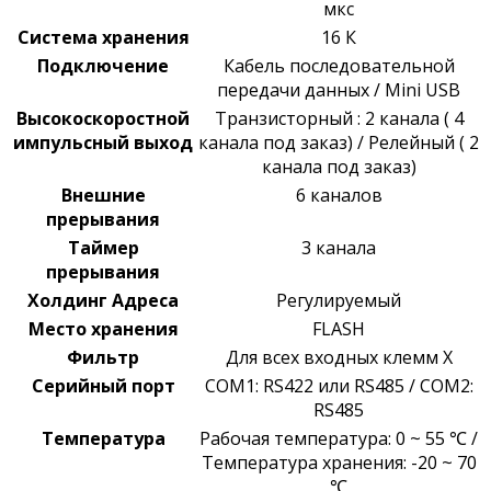
мкс
Система хранения
16 К
Подключение
Кабель последовательной
передачи данных / Mini USB
Высокоскоростной
Транзисторный : 2 канала ( 4
импульсный выход
канала под заказ) / Релейный ( 2
канала под заказ)
Внешние
6 каналов
прерывания
Таймер
3 канала
прерывания
Холдинг Адреса
Регулируемый
Место хранения
FLASH
Фильтр
Для всех входных клемм X
Серийный порт
COM1: RS422 или RS485 /
COM2:
RS485
Температура
Рабочая температура: 0 ~ 55 ℃ /
Температура хранения: -20 ~ 70
℃