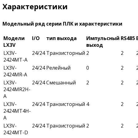
Характеристики
Модельный ряд серии ПЛК и характеристики
Модели
I/O
тип выхода
Импульсный
RS485
LX3V
выход
LX3V-
24/24
Транзисторный
2
2
2424MT-A
LX3V-
24/24
Релейный
0
2
2424MR-A
LX3V-
24/24
Смешанный
2
2
2424MR2H-
A
LX3V-
24/24
Транзисторный
4
2
2424MT4H-
A
LX3V-
24/24
Транзисторный
2
2
2424MT-D