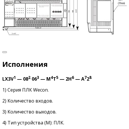
Исполнения
1
2
3
4
5
6
7
8
LX3V
— 08
06
— M
T
— 2H
— A
2
1) Серия ПЛК Wecon.
2) Количество входов.
3) Количество выходов.
4) Тип устройства (M): ПЛК.