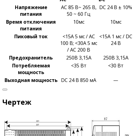
Напряжение
AC 85 В~ 265 В,
DC 24 В ± 10%
питания
50 ~ 60 Гц
Время отключения
10мс
10мс
питания
Пиковый ток
<15A 5 мс / AC
<15A 1 мс / DC
100 В;
<30A 5 мс
24 В
/ AC 200 В
Предохранитель
250В 3,15А
250В 3,15А
Потребляемая
<35 Вт
<30 Вт
мощность
Выходная
мощность
DC 24 В 850 мА
—
Чертеж