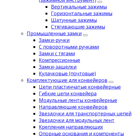
(зажимной инструмент)
Вертикальные зажимы
Горизонтальные зажимы
Шатунные зажимы
Стягивающие зажимы
Промышленные замки
Замки-ручки
С поворотными ручками
Замки с тягами
Компрессионные
Замки-защелки
Кулачковые (почтовые)
Комплектующие для конвейеров
Цепи пластинчатые конвейерные
Гибкие цепи конвейера
Модульные ленты конвейерные
Направляющие конвейеров
Звездочки для транспортерных цепей
Звездочки для модульных лент
Крепления направляющих
Опорные основания и компоненты