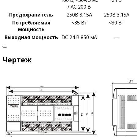
100 В;
<30A 5 мс
24 В
/ AC 200 В
Предохранитель
250В 3,15А
250В 3,15А
Потребляемая
<35 Вт
<30 Вт
мощность
Выходная
мощность
DC 24 В 850 мА
—
Чертеж