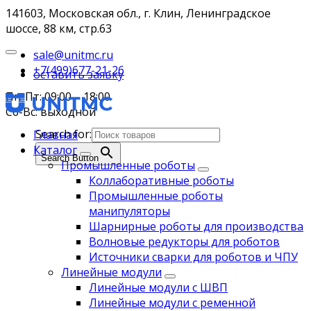
141603, Московская обл., г. Клин, Ленинградское
шоссе, 88 км, стр.63
sale@unitmc.ru
+7(499)677-21-26
оставить заявку
Пн-Пт: 09:00 – 18:00
Сб-Вс: выходной
Search for:
Главная
Каталог
Search Button
Промышленные роботы
Коллаборативные роботы
Промышленные роботы
манипуляторы
Шарнирные роботы для производства
Волновые редукторы для роботов
Источники сварки для роботов и ЧПУ
Линейные модули
Линейные модули с ШВП
Линейные модули с ременной