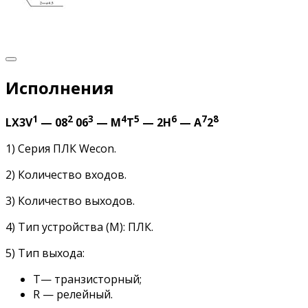
Исполнения
1
2
3
4
5
6
7
8
LX3V
— 08
06
— M
T
— 2H
— A
2
1) Серия ПЛК Wecon.
2) Количество входов.
3) Количество выходов.
4) Тип устройства (M): ПЛК.
5) Тип выхода:
Т— транзисторный;
R — релейный.