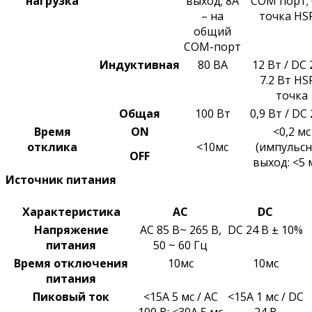
нагрузка
выход; 8A
COM порт; 
– на
точка HS
общий
COM-порт
Индуктивная
80 ВA
12 Вт / DC 
7.2 Вт HS
точка
Общая
100 Вт
0,9 Вт / DC
Время
ON
<0,2 мс
отклика
<10мс
(импульс
OFF
выход: <5 
Источник питания
Характеристика
AC
DC
Напряжение
AC 85 В~ 265 В,
DC 24 В ± 10%
питания
50 ~ 60 Гц
Время отключения
10мс
10мс
питания
Пиковый ток
<15A 5 мс / AC
<15A 1 мс / DC