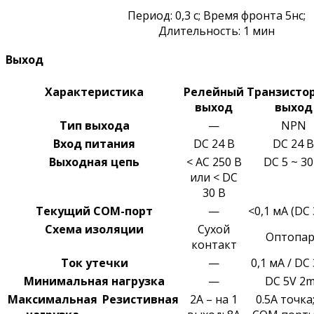
Период: 0,3 с; Время фронта 5нс;
Длительность: 1 мин
Выход
Характеристика
Релейный
Транзисто
выход
выход
Тип выхода
—
NPN
Вход питания
DC 24 В
DC 24 В
Выходная цепь
< AC 250 В
DC 5 ~ 30
или < DC
30 В
Текущий COM-порт
—
<0,1 мА (DC 
Схема изоляции
Сухой
Оптопа
контакт
Ток утечки
—
0,1 мА / DC
Минимальная
нагрузка
—
DC 5V 2
Максимальная
Резистивная
2A – на 1
0.5A точка