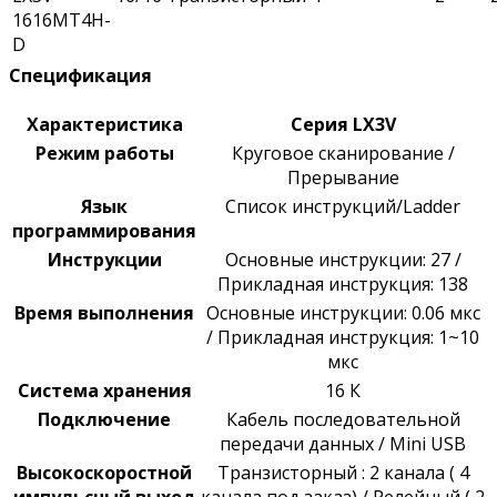
1616MT4H-
D
Спецификация
Характеристика
Серия LX3V
Режим
работы
Круговое сканирование /
Прерывание
Язык
Список инструкций/Ladder
программирования
Инструкции
Основные инструкции: 27 /
Прикладная инструкция: 138
Время выполнения
Основные
инструкции: 0.06 мкс
/
Прикладная инструкция:
1
~
10
мкс
Система хранения
16 К
Подключение
Кабель последовательной
передачи данных / Mini USB
Высокоскоростной
Транзисторный : 2 канала ( 4
импульсный выход
канала под заказ) / Релейный ( 2