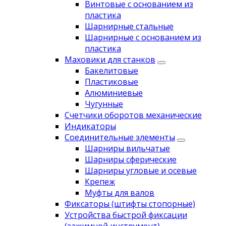
Винтовые с основанием из
пластика
Шарнирные стальные
Шарнирные с основанием из
пластика
Маховики для станков
Бакелитовые
Пластиковые
Алюминиевые
Чугунные
Счетчики оборотов механические
Индикаторы
Соединительные элементы
Шарниры вильчатые
Шарниры сферические
Шарниры угловые и осевые
Крепеж
Муфты для валов
Фиксаторы (штифты стопорные)
Устройства быстрой фиксации