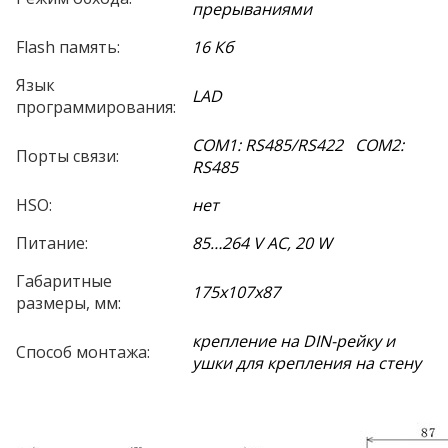
прерываниями
Flash память:
16 Кб
Язык
LAD
программирования:
COM1: RS485/RS422 COM2:
Порты связи:
RS485
HSO:
нет
Питание:
85…264 V AC, 20 W
Габаритные
175х107х87
размеры, мм:
крепление на DIN-рейку и
Способ монтажа:
ушки для крепления на стену