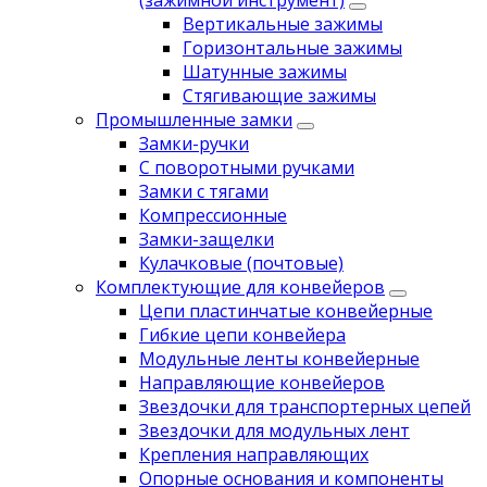
(зажимной инструмент)
Вертикальные зажимы
Горизонтальные зажимы
Шатунные зажимы
Стягивающие зажимы
Промышленные замки
Замки-ручки
С поворотными ручками
Замки с тягами
Компрессионные
Замки-защелки
Кулачковые (почтовые)
Комплектующие для конвейеров
Цепи пластинчатые конвейерные
Гибкие цепи конвейера
Модульные ленты конвейерные
Направляющие конвейеров
Звездочки для транспортерных цепей
Звездочки для модульных лент
Крепления направляющих
Опорные основания и компоненты