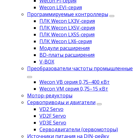
Wecon PI-серия
Wecon LEVI-серия
Программируемые контроллеры
ПЛК Wecon LX3V-серия
ПЛК Wecon LX5V-серия
ПЛК Wecon LX5S-серия
ПЛК Wecon LX6-серия
Модули расширения
BD-платы расширения
V-BOX
Преобразователи частоты промышленные
Wecon VB серия 0,75–400 кВт
Wecon VM серия 0,75–15 кВт
Мотор-редукторы
Сервоприводы и двигатели
VD2 Servo
VD2F Servo
VD3E Servo
Серводвигатели (сервомоторы)
Источники питания на DIN-рейку