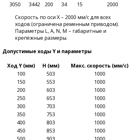
3050
3442
200
34
15
2000
Скорость по оси X – 2000 мм/с для всех
ходов (ограничена ременным приводом).
Параметры L, A, N, M – габаритные и
крепёжные размеры.
Допустимые ходы Y и параметры
Ход Y (мм)
H (мм)
Макс. скорость (мм/с)
100
503
1000
150
553
1000
200
603
1000
250
653
1000
300
703
1000
350
753
1000
400
803
1000
450
853
1000
500
903
1000