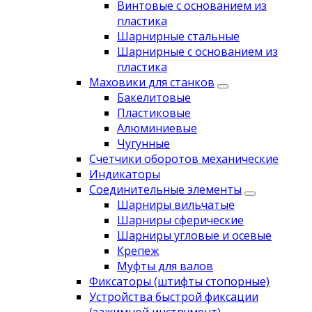
Винтовые с основанием из
пластика
Шарнирные стальные
Шарнирные с основанием из
пластика
Маховики для станков
Бакелитовые
Пластиковые
Алюминиевые
Чугунные
Счетчики оборотов механические
Индикаторы
Соединительные элементы
Шарниры вильчатые
Шарниры сферические
Шарниры угловые и осевые
Крепеж
Муфты для валов
Фиксаторы (штифты стопорные)
Устройства быстрой фиксации