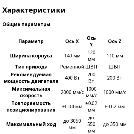
Характеристики
Общие параметры
Ось
Параметр
Ось X
Ось Z
Y
120
Ширина корпуса
140 мм
110 мм
мм
Тип привода
Ременной
ШВП
ШВП
Рекомендуемая
200
400 Вт
200 Вт
мощность двигателя
Вт
Максимальная
1000
2000 мм/с
1000 мм/с
скорость
мм/с
Повторяемость
±0.02
±0.04 мм
±0.02 мм
позиционирования
мм
до
до 3050
Максимальный ход
550
до 350 мм
мм
мм