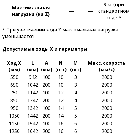
9 кг (при
Максимальная
—
—
стандартном
нагрузка (на Z)
ходе)*
* При увеличении хода Z максимальная нагрузка
уменьшается
Допустимые ходы X и параметры
Ход X
L
A
N
M
Макс. скорость
(мм)
(мм)
(мм)
(шт)
(шт)
(мм/с)
550
942
100
10
3
2000
650
1042
200
10
3
2000
750
1142
100
12
4
2000
850
1242
200
12
4
2000
950
1342
100
14
5
2000
1050
1442
200
14
5
2000
1150
1542
100
16
6
2000
1250
1642
200
16
6
2000