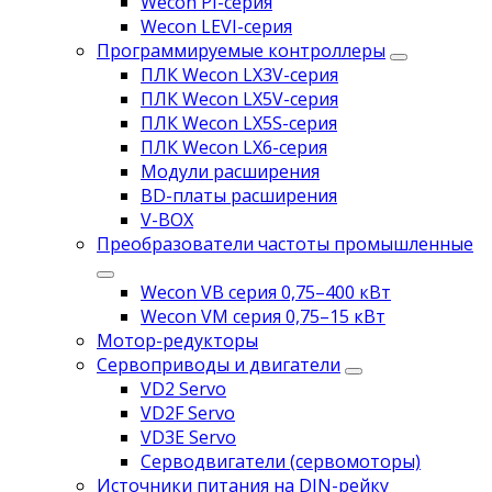
Wecon PI-серия
Wecon LEVI-серия
Программируемые контроллеры
ПЛК Wecon LX3V-серия
ПЛК Wecon LX5V-серия
ПЛК Wecon LX5S-серия
ПЛК Wecon LX6-серия
Модули расширения
BD-платы расширения
V-BOX
Преобразователи частоты промышленные
Wecon VB серия 0,75–400 кВт
Wecon VM серия 0,75–15 кВт
Мотор-редукторы
Сервоприводы и двигатели
VD2 Servo
VD2F Servo
VD3E Servo
Серводвигатели (сервомоторы)
Источники питания на DIN-рейку