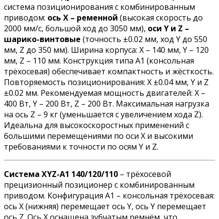
система позиционирования с комбинированным
приводом:
ось X – ременной
(высокая скорость до
2000 мм/с, большой ход до 3050 мм),
оси Y и Z –
шарико-винтовые
(точность ±0.02 мм, ход Y до 550
мм, Z до 350 мм). Ширина корпуса: X – 140 мм, Y – 120
мм, Z – 110 мм. Конструкция типа A1 (консольная
трёхосевая) обеспечивает компактность и жёсткость.
Повторяемость позиционирования: X ±0.04 мм, Y и Z
±0.02 мм. Рекомендуемая мощность двигателей: X –
400 Вт, Y – 200 Вт, Z – 200 Вт. Максимальная нагрузка
на ось Z – 9 кг (уменьшается с увеличением хода Z).
Идеальна для высокоскоростных применений с
большими перемещениями по оси X и высокими
требованиями к точности по осям Y и Z.
Система XYZ-A1 140/120/110
– трёхосевой
прецизионный позиционер с комбинированным
приводом. Конфигурация A1 – консольная трёхосевая:
ось X (нижняя) перемещает ось Y, ось Y перемещает
ось Z. Ось X оснащена зубчатым ремнём, что