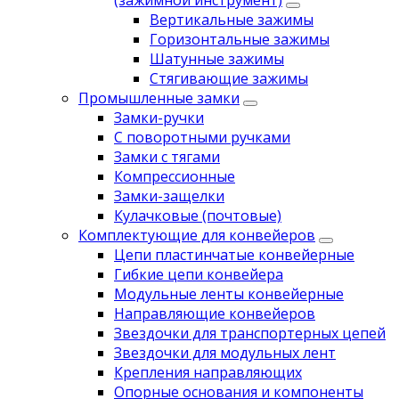
(зажимной инструмент)
Вертикальные зажимы
Горизонтальные зажимы
Шатунные зажимы
Стягивающие зажимы
Промышленные замки
Замки-ручки
С поворотными ручками
Замки с тягами
Компрессионные
Замки-защелки
Кулачковые (почтовые)
Комплектующие для конвейеров
Цепи пластинчатые конвейерные
Гибкие цепи конвейера
Модульные ленты конвейерные
Направляющие конвейеров
Звездочки для транспортерных цепей
Звездочки для модульных лент
Крепления направляющих
Опорные основания и компоненты