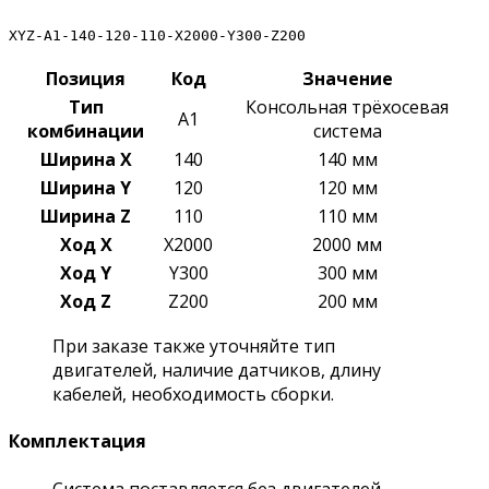
XYZ-A1-140-120-110-X2000-Y300-Z200
Позиция
Код
Значение
Тип
Консольная трёхосевая
A1
комбинации
система
Ширина X
140
140 мм
Ширина Y
120
120 мм
Ширина Z
110
110 мм
Ход X
X2000
2000 мм
Ход Y
Y300
300 мм
Ход Z
Z200
200 мм
При заказе также уточняйте тип
двигателей, наличие датчиков, длину
кабелей, необходимость сборки.
Комплектация
Система поставляется без двигателей,