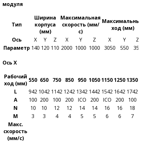
модуля
Ширина
Максимальная
Максимальны
Тип
корпуса
скорость (мм/
ход (мм)
(мм)
с)
Ось
X
Y
Z
X
Y
Z
X
Y
Z
Параметр
140
120
110
2000
1000
1000
3050
550
35
Ось X
Рабочий
550
650
750
850
950
1050
1150
1250
1350
ход (мм)
L
942
1042
1142
1242
1342
1442
1542
1642
1742
A
100
200
100
200
ICO
200
ICO
200
100
N
10
10
12
12
14
14
16
16
18
M
3
3
4
4
5
5
6
6
7
Макс.
скорость
(мм/с)