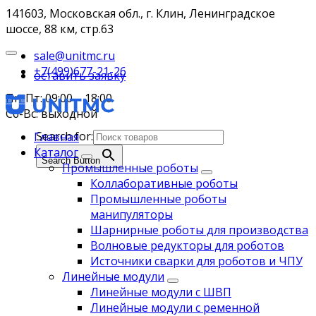
141603, Московская обл., г. Клин, Ленинградское
шоссе, 88 км, стр.63
sale@unitmc.ru
+7(499)677-21-26
оставить заявку
Пн-Пт: 09:00 – 18:00
Сб-Вс: выходной
Search for:
Главная
Каталог
Search Button
Промышленные роботы
Коллаборативные роботы
Промышленные роботы
манипуляторы
Шарнирные роботы для производства
Волновые редукторы для роботов
Источники сварки для роботов и ЧПУ
Линейные модули
Линейные модули с ШВП
Линейные модули с ременной