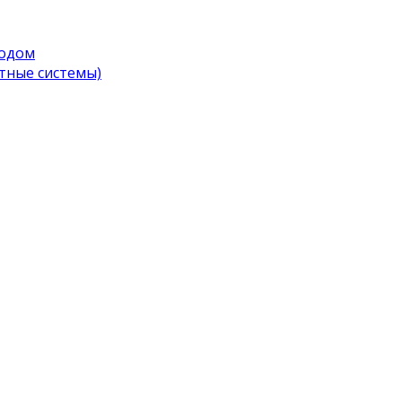
водом
тные системы)