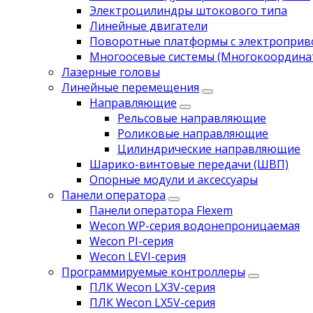
Электроцилиндры штокового типа
Линейные двигатели
Поворотные платформы с электропри
Многоосевые системы (Многокоордина
Лазерные головы
Линейные перемещения
Направляющие
Рельсовые направляющие
Роликовые направляющие
Цилиндрические направляющие
Шарико-винтовые передачи (ШВП)
Опорные модули и аксессуары
Панели оператора
Панели оператора Flexem
Wecon WP-серия водонепроницаемая
Wecon PI-серия
Wecon LEVI-серия
Программируемые контроллеры
ПЛК Wecon LX3V-серия
ПЛК Wecon LX5V-серия