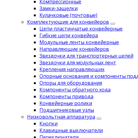
Компрессионные
Замки-защелки
Кулачковые (почтовые)
Комплектующие для конвейеров
Цепи пластинчатые конвейерные
Гибкие цепи конвейера
Модульные ленты конвейерные
Направляющие конвейеров
Звездочки для транспортерных цепей
Звездочки для модульных лент
Крепления направляющих
Опорные основания и компоненты под
Опоры для оборудования
Компоненты обратного хода
Компоненты привода
Koнвейерныe pолики
Подшипниковые узлы
Низковольтная аппаратура
Кнопки
Клавишные выключатели
Переключатели