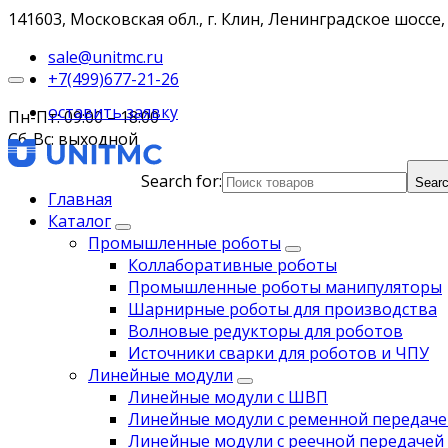
141603, Московская обл., г. Клин, Ленинградское шоссе, 
sale@unitmc.ru
+7(499)677-21-26
оставить заявку
Пн-Пт: 09:00 – 18:00
Сб-Вс: выходной
Search for:
Searc
Главная
Каталог
Промышленные роботы
Коллаборативные роботы
Промышленные роботы манипуляторы
Шарнирные роботы для производства
Волновые редукторы для роботов
Источники сварки для роботов и ЧПУ
Линейные модули
Линейные модули с ШВП
Линейные модули с ременной передаче
Линейные модули с реечной передачей