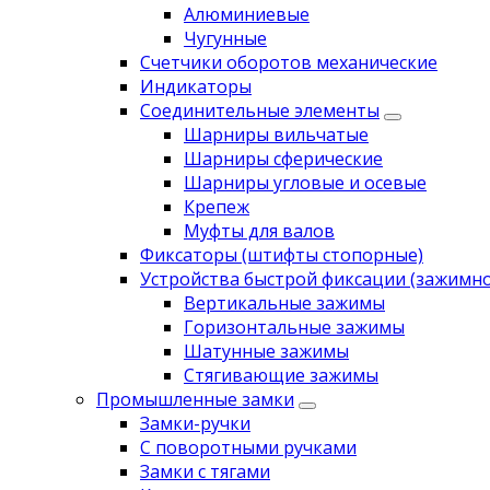
Алюминиевые
Чугунные
Счетчики оборотов механические
Индикаторы
Соединительные элементы
Шарниры вильчатые
Шарниры сферические
Шарниры угловые и осевые
Крепеж
Муфты для валов
Фиксаторы (штифты стопорные)
Устройства быстрой фиксации (зажимн
Вертикальные зажимы
Горизонтальные зажимы
Шатунные зажимы
Стягивающие зажимы
Промышленные замки
Замки-ручки
С поворотными ручками
Замки с тягами