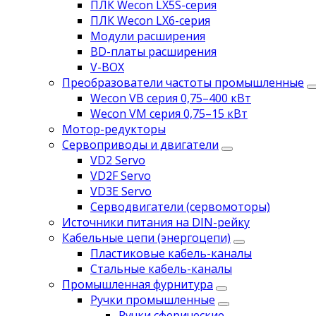
ПЛК Wecon LX5S-серия
ПЛК Wecon LX6-серия
Модули расширения
BD-платы расширения
V-BOX
Преобразователи частоты промышленные
Wecon VB серия 0,75–400 кВт
Wecon VM серия 0,75–15 кВт
Мотор-редукторы
Сервоприводы и двигатели
VD2 Servo
VD2F Servo
VD3E Servo
Серводвигатели (сервомоторы)
Источники питания на DIN-рейку
Кабельные цепи (энергоцепи)
Пластиковые кабель-каналы
Стальные кабель-каналы
Промышленная фурнитура
Ручки промышленные
Ручки сферические