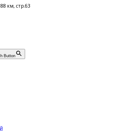
88 км, стр.63
h Button
й