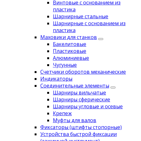
Винтовые с основанием из
пластика
Шарнирные стальные
Шарнирные с основанием из
пластика
Маховики для станков
Бакелитовые
Пластиковые
Алюминиевые
Чугунные
Счетчики оборотов механические
Индикаторы
Соединительные элементы
Шарниры вильчатые
Шарниры сферические
Шарниры угловые и осевые
Крепеж
Муфты для валов
Фиксаторы (штифты стопорные)
Устройства быстрой фиксации