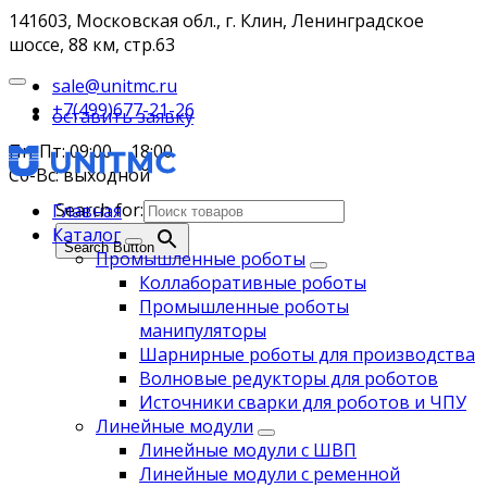
141603, Московская обл., г. Клин, Ленинградское
шоссе, 88 км, стр.63
sale@unitmc.ru
+7(499)677-21-26
оставить заявку
Пн-Пт: 09:00 – 18:00
Сб-Вс: выходной
Search for:
Главная
Каталог
Search Button
Промышленные роботы
Коллаборативные роботы
Промышленные роботы
манипуляторы
Шарнирные роботы для производства
Волновые редукторы для роботов
Источники сварки для роботов и ЧПУ
Линейные модули
Линейные модули с ШВП
Линейные модули с ременной