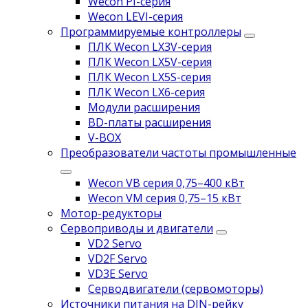
Wecon PI-серия
Wecon LEVI-серия
Программируемые контроллеры
ПЛК Wecon LX3V-серия
ПЛК Wecon LX5V-серия
ПЛК Wecon LX5S-серия
ПЛК Wecon LX6-серия
Модули расширения
BD-платы расширения
V-BOX
Преобразователи частоты промышленные
Wecon VB серия 0,75–400 кВт
Wecon VM серия 0,75–15 кВт
Мотор-редукторы
Сервоприводы и двигатели
VD2 Servo
VD2F Servo
VD3E Servo
Серводвигатели (сервомоторы)
Источники питания на DIN-рейку