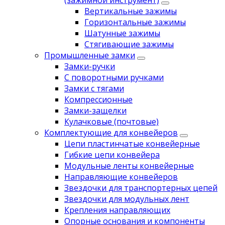
(зажимной инструмент)
Вертикальные зажимы
Горизонтальные зажимы
Шатунные зажимы
Стягивающие зажимы
Промышленные замки
Замки-ручки
С поворотными ручками
Замки с тягами
Компрессионные
Замки-защелки
Кулачковые (почтовые)
Комплектующие для конвейеров
Цепи пластинчатые конвейерные
Гибкие цепи конвейера
Модульные ленты конвейерные
Направляющие конвейеров
Звездочки для транспортерных цепей
Звездочки для модульных лент
Крепления направляющих
Опорные основания и компоненты