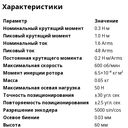
Характеристики
Параметр
Значение
Номинальный крутящий момент
0.3 Н·м
Пиковый крутящий момент
1.0 Н·м
Номинальный ток
1.6 Arms
Пиковый ток
4.8 Arms
Постоянная крутящего момента
0.2 Н·м/Arms
Максимальная скорость
600 об/мин
Момент инерции ротора
6.5×10⁻⁶ кг·м²
Масса
0.65 кг
Максимальная осевая нагрузка
50 Н
Точность позиционирования
±30 угл. сек
Повторяемость позиционирования
±2.5 угл. сек
Разрешение энкодера
5000 sin/cos
Осевое биение
0.03 мм
Высота
60 мм