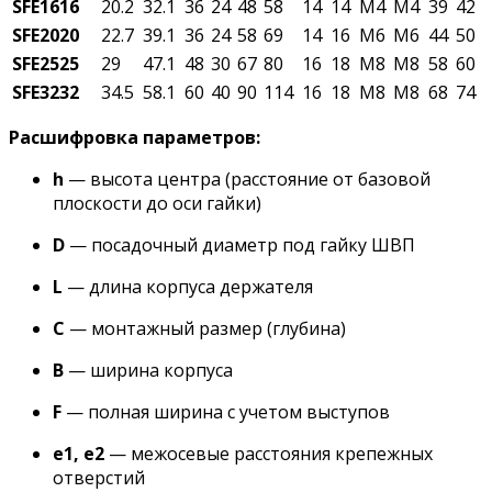
SFE1616
20.2
32.1
36
24
48
58
14
14
M4
M4
39
42
SFE2020
22.7
39.1
36
24
58
69
14
16
M6
M6
44
50
SFE2525
29
47.1
48
30
67
80
16
18
M8
M8
58
60
SFE3232
34.5
58.1
60
40
90
114
16
18
M8
M8
68
74
Расшифровка параметров:
h
— высота центра (расстояние от базовой
плоскости до оси гайки)
D
— посадочный диаметр под гайку ШВП
L
— длина корпуса держателя
C
— монтажный размер (глубина)
В
— ширина корпуса
F
— полная ширина с учетом выступов
e1, e2
— межосевые расстояния крепежных
отверстий