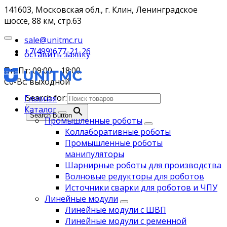
141603, Московская обл., г. Клин, Ленинградское
шоссе, 88 км, стр.63
sale@unitmc.ru
+7(499)677-21-26
оставить заявку
Пн-Пт: 09:00 – 18:00
Сб-Вс: выходной
Search for:
Главная
Каталог
Search Button
Промышленные роботы
Коллаборативные роботы
Промышленные роботы
манипуляторы
Шарнирные роботы для производства
Волновые редукторы для роботов
Источники сварки для роботов и ЧПУ
Линейные модули
Линейные модули с ШВП
Линейные модули с ременной