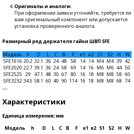
Оригиналы и аналоги:
При оформлении заявки уточняйте, требуется ли
вам оригинальный компонент или допускается
установка проверенного аналога.
Размерный ряд держателя гайки ШВП SFE
Модель
h
D
L
C
В
F
e1
e2
S1
S2
H
W
SFE1616
20.2
32.1
36
24
48
58
14
14
M4
M4
39
42
SFE2020
22.7
39.1
36
24
58
69
14
16
M6
M6
44
50
SFE2525
29
47.1
48
30
67
80
16
18
M8
M8
58
60
SFE3232
34.5
58.1
60
40
90
114
16
18
M8
M8
68
74
Характеристики
Единица измерения: мм
Модель
h
D
L
C
В
F
e1
e2
S1
S2
H
W