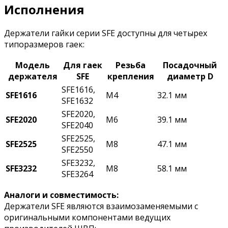
Исполнения
Держатели гайки серии SFE доступны для четырех
типоразмеров гаек:
Модель
Для гаек
Резьба
Посадочный
держателя
SFE
крепления
диаметр D
SFE1616,
SFE1616
M4
32.1 мм
SFE1632
SFE2020,
SFE2020
M6
39.1 мм
SFE2040
SFE2525,
SFE2525
M8
47.1 мм
SFE2550
SFE3232,
SFE3232
M8
58.1 мм
SFE3264
Аналоги и совместимость:
Держатели SFE являются взаимозаменяемыми с
оригинальными компонентами ведущих