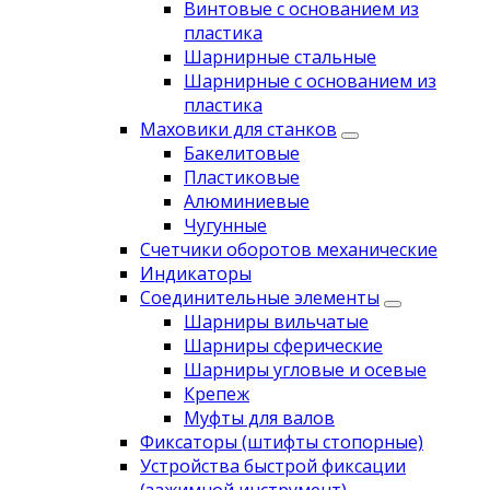
Винтовые с основанием из
пластика
Шарнирные стальные
Шарнирные с основанием из
пластика
Маховики для станков
Бакелитовые
Пластиковые
Алюминиевые
Чугунные
Счетчики оборотов механические
Индикаторы
Соединительные элементы
Шарниры вильчатые
Шарниры сферические
Шарниры угловые и осевые
Крепеж
Муфты для валов
Фиксаторы (штифты стопорные)
Устройства быстрой фиксации