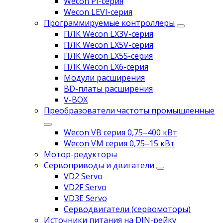
Wecon PI-серия
Wecon LEVI-серия
Программируемые контроллеры
ПЛК Wecon LX3V-серия
ПЛК Wecon LX5V-серия
ПЛК Wecon LX5S-серия
ПЛК Wecon LX6-серия
Модули расширения
BD-платы расширения
V-BOX
Преобразователи частоты промышленные
Wecon VB серия 0,75–400 кВт
Wecon VM серия 0,75–15 кВт
Мотор-редукторы
Сервоприводы и двигатели
VD2 Servo
VD2F Servo
VD3E Servo
Серводвигатели (сервомоторы)
Источники питания на DIN-рейку