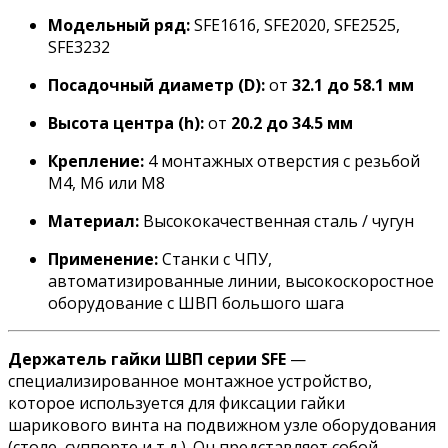
Модельный ряд:
SFE1616, SFE2020, SFE2525,
SFE3232
Посадочный диаметр (D):
от
32.1 до 58.1 мм
Высота центра (h):
от
20.2 до 34.5 мм
Крепление:
4 монтажных отверстия с резьбой
M4, M6 или M8
Материал:
Высококачественная сталь / чугун
Применение:
Станки с ЧПУ,
автоматизированные линии, высокоскоростное
оборудование с ШВП большого шага
Держатель гайки ШВП серии SFE
—
специализированное монтажное устройство,
которое используется для фиксации гайки
шарикового винта на подвижном узле оборудования
(столе, суппорте и т.д.). Он представляет собой