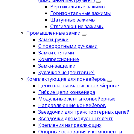
(зажимной инструмент)
Вертикальные зажимы
Горизонтальные зажимы
Шатунные зажимы
Стягивающие зажимы
Промышленные замки
Замки-ручки
С поворотными ручками
Замки с тягами
Компрессионные
Замки-защелки
Кулачковые (почтовые)
Комплектующие для конвейеров
Цепи пластинчатые конвейерные
Гибкие цепи конвейера
Модульные ленты конвейерные
Направляющие конвейеров
Звездочки для транспортерных цепей
Звездочки для модульных лент
Крепления направляющих
Опорные основания и компоненты