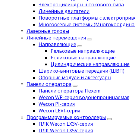
Электроцилиндры штокового типа
Линейные двигатели
Поворотные платформы с электропри
Многоосевые системы (Многокоордина
Лазерные головы
Линейные перемещения
Направляющие
Рельсовые направляющие
Роликовые направляющие
Цилиндрические направляющие
Шарико-винтовые передачи (ШВП)
Опорные модули и аксессуары
Панели оператора
Панели оператора Flexem
Wecon WP-серия водонепроницаемая
Wecon PI-серия
Wecon LEVI-серия
Программируемые контроллеры
ПЛК Wecon LX3V-серия
ПЛК Wecon LX5V-серия