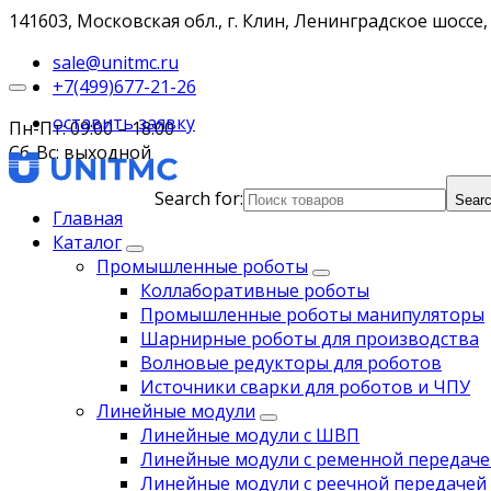
141603, Московская обл., г. Клин, Ленинградское шоссе, 
sale@unitmc.ru
+7(499)677-21-26
оставить заявку
Пн-Пт: 09:00 – 18:00
Сб-Вс: выходной
Search for:
Searc
Главная
Каталог
Промышленные роботы
Коллаборативные роботы
Промышленные роботы манипуляторы
Шарнирные роботы для производства
Волновые редукторы для роботов
Источники сварки для роботов и ЧПУ
Линейные модули
Линейные модули с ШВП
Линейные модули с ременной передаче
Линейные модули с реечной передачей