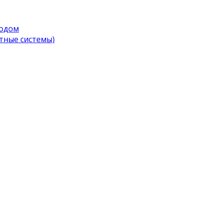
водом
тные системы)