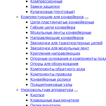
Компрессионные
Замки-защелки
Кулачковые (почтовые)
Комплектующие для конвейеров
Цепи пластинчатые конвейерные
Гибкие цепи конвейера
Модульные ленты конвейерные
Направляющие конвейеров
Звездочки для транспортерных цепей
Звездочки для модульных лент
Крепления направляющих
Опорные основания и компоненты под
Опоры для оборудования
Компоненты обратного хода
Компоненты привода
Koнвейерныe pолики
Подшипниковые узлы
Низковольтная аппаратура
Кнопки
Клавишные выключатели
Переключатели