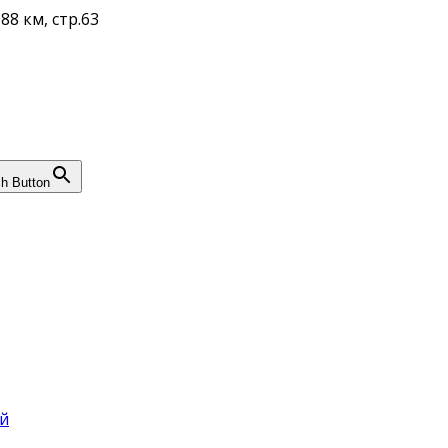
88 км, стр.63
h Button
й