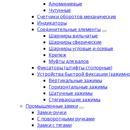
Алюминиевые
Чугунные
Счетчики оборотов механические
Индикаторы
Соединительные элементы
Шарниры вильчатые
Шарниры сферические
Шарниры угловые и осевые
Крепеж
Муфты для валов
Фиксаторы (штифты стопорные)
Устройства быстрой фиксации (зажимн
Вертикальные зажимы
Горизонтальные зажимы
Шатунные зажимы
Стягивающие зажимы
Промышленные замки
Замки-ручки
С поворотными ручками
Замки с тягами