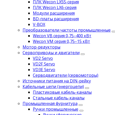
ПЛК Wecon LX5S-серия
ПЛК Wecon LX6-серия
Модули расширения
BD-платы расширения
V-BOX
Преобразователи частоты промышленные
Wecon VB серия 0,75–400 кВт
Wecon VM серия 0,75–15 кВт
Мотор-редукторы
Сервоприводы и двигатели
VD2 Servo
VD2F Servo
VD3E Servo
Серводвигатели (сервомоторы)
Источники питания на DIN-рейку
Кабельные цепи (энергоцепи)
Пластиковые кабель-каналы
Стальные кабель-каналы
Промышленная фурнитура
Ручки промышленные
Ручки сферические