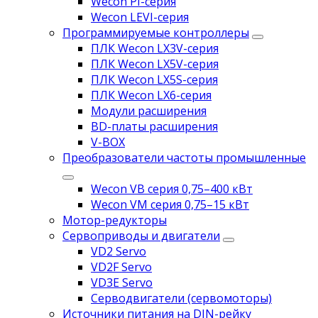
Wecon PI-серия
Wecon LEVI-серия
Программируемые контроллеры
ПЛК Wecon LX3V-серия
ПЛК Wecon LX5V-серия
ПЛК Wecon LX5S-серия
ПЛК Wecon LX6-серия
Модули расширения
BD-платы расширения
V-BOX
Преобразователи частоты промышленные
Wecon VB серия 0,75–400 кВт
Wecon VM серия 0,75–15 кВт
Мотор-редукторы
Сервоприводы и двигатели
VD2 Servo
VD2F Servo
VD3E Servo
Серводвигатели (сервомоторы)
Источники питания на DIN-рейку