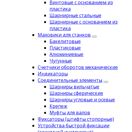
Винтовые с основанием из
пластика
Шарнирные стальные
Шарнирные с основанием из
пластика
Маховики для станков
Бакелитовые
Пластиковые
Алюминиевые
Чугунные
Счетчики оборотов механические
Индикаторы
Соединительные элементы
Шарниры вильчатые
Шарниры сферические
Шарниры угловые и осевые
Крепеж
Муфты для валов
Фиксаторы (штифты стопорные)
Устройства быстрой фиксации