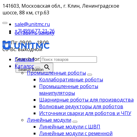
141603, Московская обл., г. Клин, Ленинградское
шоссе, 88 км, стр.63
sale@unitmc.ru
+7(499)677-21-26
оставить заявку
Пн-Пт: 09:00 – 18:00
Сб-Вс: выходной
Search for:
Главная
Каталог
Search Button
Промышленные роботы
Коллаборативные роботы
Промышленные роботы
манипуляторы
Шарнирные роботы для производства
Волновые редукторы для роботов
Источники сварки для роботов и ЧПУ
Линейные модули
Линейные модули с ШВП
Линейные модули с ременной