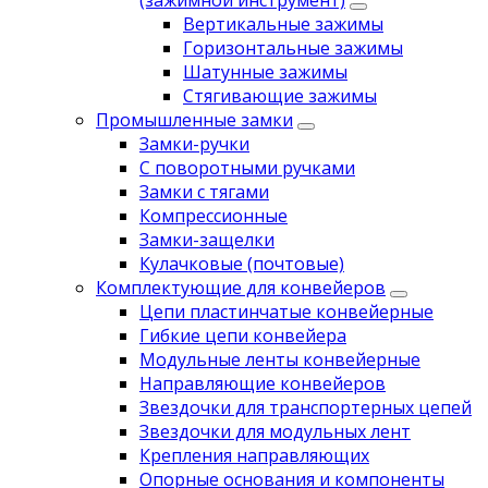
(зажимной инструмент)
Вертикальные зажимы
Горизонтальные зажимы
Шатунные зажимы
Стягивающие зажимы
Промышленные замки
Замки-ручки
С поворотными ручками
Замки с тягами
Компрессионные
Замки-защелки
Кулачковые (почтовые)
Комплектующие для конвейеров
Цепи пластинчатые конвейерные
Гибкие цепи конвейера
Модульные ленты конвейерные
Направляющие конвейеров
Звездочки для транспортерных цепей
Звездочки для модульных лент
Крепления направляющих
Опорные основания и компоненты