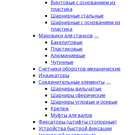
Винтовые с основанием из
пластика
Шарнирные стальные
Шарнирные с основанием из
пластика
Маховики для станков
Бакелитовые
Пластиковые
Алюминиевые
Чугунные
Счетчики оборотов механические
Индикаторы
Соединительные элементы
Шарниры вильчатые
Шарниры сферические
Шарниры угловые и осевые
Крепеж
Муфты для валов
Фиксаторы (штифты стопорные)
Устройства быстрой фиксации