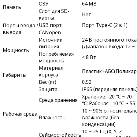
ОЗУ
64 MB
Память
Слот для SD-
Нет
карты
USB порт
Порт Type-C (2 в 1)
Порты ввода /
вывода
CANopen
—
Источник
24 В постоянного тока
питания
(Диапазон входа: 12 ~ 2
Мощность
Потребляемая
< 8 Вт
мощность
Материал
Пластик+АБС(Поликар
корпуса
Габариты
Вес (кг)
0,52
Защита
IP65 (передняя панель
Хранение: -20 ℃ ~ 70
Среда хранения
℃;
Рабочая: -10 ℃ ~ 55
10 ~ 90% относительн
Рабочая среда
Влажность
влажности (без
конденсации)
10 ~ 25 Гц (X, Y, Z
Сейсмостойкость