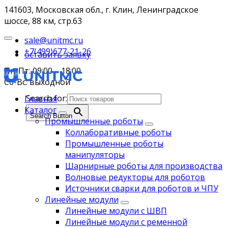
141603, Московская обл., г. Клин, Ленинградское
шоссе, 88 км, стр.63
sale@unitmc.ru
+7(499)677-21-26
оставить заявку
Пн-Пт: 09:00 – 18:00
Сб-Вс: выходной
Search for:
Главная
Каталог
Search Button
Промышленные роботы
Коллаборативные роботы
Промышленные роботы
манипуляторы
Шарнирные роботы для производства
Волновые редукторы для роботов
Источники сварки для роботов и ЧПУ
Линейные модули
Линейные модули с ШВП
Линейные модули с ременной