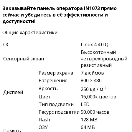
Заказывайте панель оператора IN1073 прямо
сейчас и убедитесь в её эффективности и
доступности!
Общие характеристики:
ОС
Linux 4.4.0 QT
Высокоточный
Сенсорный экран
четырехпроводный
резистивный
Размер экрана
7 дюймов
Разрешение
800 × 480
2
Яркость
250 кд / м
Дисплей
Цвет
16,000к цветов
Тип подсветки
LED
Ресурс подсветки
50,000 часов
Flash
128 MB
ОЗУ
64 MB
Память