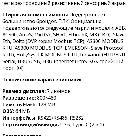
четырехпроводный резистивный сенсорный экран.
Широкая совместимость:
Поддерживает
большинство брендов ПЛК. Официально
поддерживаются следующие марки и модели: ABB,
AC500, AmeS, MicRSX, SHix1, EthrichX, M3 (FBD), Slave
Eth, Delta (DVP серии Modbus TCP), AS300 MODBUS
RTU, AS300 MODBUS TCP, EMERSON (Slave Protocol
RTU), HollySys, LK MODBUS RTU, Inovance (H1U/H2U
Serial, H3USUSB, H3U Ethernet (EthS, XGK серийный
порт, XX).
Технические характеристики:
Размер дисплея:
7 дюймов
Разрешение:
800×480
Память Flash:
128 MB
ОЗУ:
64 MB
Интерфейсы:
RS422/RS485, RS232
Порты ввода/вывода:
USB, Type-C (2 в 1)