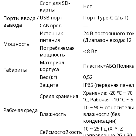
Слот для SD-
Нет
карты
USB порт
Порт Type-C (2 в 1)
Порты ввода /
вывода
CANopen
—
Источник
24 В постоянного ток
питания
(Диапазон входа: 12 ~ 
Мощность
Потребляемая
< 8 Вт
мощность
Материал
Пластик+АБС(Полика
корпуса
Габариты
Вес (кг)
0,52
Защита
IP65 (передняя панель
Хранение: -20 ℃ ~ 70
Среда хранения
℃;
Рабочая: -10 ℃ ~ 5
10 ~ 90% относитель
Рабочая среда
Влажность
влажности (без
конденсации)
10 ~ 25 Гц (X, Y, Z
Сейсмостойкость
направление 2G / 30 