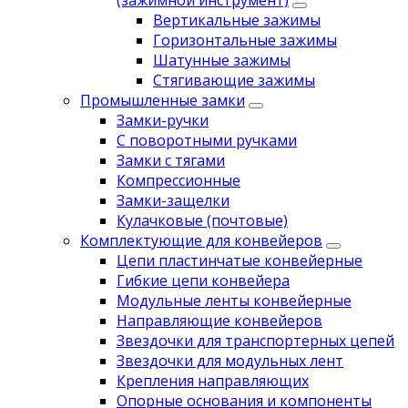
(зажимной инструмент)
Вертикальные зажимы
Горизонтальные зажимы
Шатунные зажимы
Стягивающие зажимы
Промышленные замки
Замки-ручки
С поворотными ручками
Замки с тягами
Компрессионные
Замки-защелки
Кулачковые (почтовые)
Комплектующие для конвейеров
Цепи пластинчатые конвейерные
Гибкие цепи конвейера
Модульные ленты конвейерные
Направляющие конвейеров
Звездочки для транспортерных цепей
Звездочки для модульных лент
Крепления направляющих
Опорные основания и компоненты