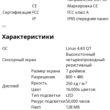
СЕ
Маркировка СЕ
Сертификация
FCC
FCC класс А
IP
IP65 (передняя панель
Характеристики
ОС
Linux 4.4.0 QT
Высокоточный
Сенсорный экран
четырехпроводный
резистивный
Размер экрана
7 дюймов
Разрешение
800 × 480
2
Яркость
250 кд / м
Дисплей
Цвет
16,000к цветов
Тип подсветки
LED
Ресурс подсветки
50,000 часов
Flash
128 MB