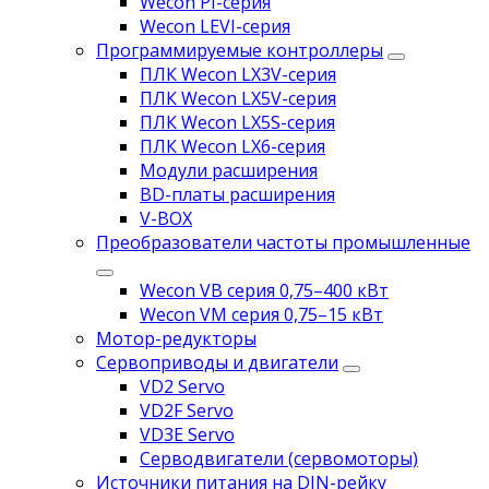
Wecon PI-серия
Wecon LEVI-серия
Программируемые контроллеры
ПЛК Wecon LX3V-серия
ПЛК Wecon LX5V-серия
ПЛК Wecon LX5S-серия
ПЛК Wecon LX6-серия
Модули расширения
BD-платы расширения
V-BOX
Преобразователи частоты промышленные
Wecon VB серия 0,75–400 кВт
Wecon VM серия 0,75–15 кВт
Мотор-редукторы
Сервоприводы и двигатели
VD2 Servo
VD2F Servo
VD3E Servo
Серводвигатели (сервомоторы)
Источники питания на DIN-рейку