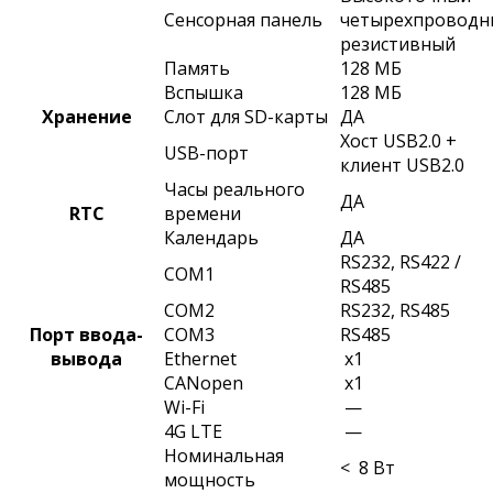
Сенсорная панель
четырехпроводн
резистивный
Память
128 МБ
Вспышка
128 МБ
Хранение
Слот для SD-карты
ДА
Хост USB2.0 +
USB-порт
клиент USB2.0
Часы реального
ДА
RTC
времени
Календарь
ДА
RS232, RS422 /
COM1
RS485
COM2
RS232, RS485
Порт ввода-
COM3
RS485
вывода
Ethernet
x1
CANopen
x1
Wi-Fi
—
4G LTE
—
Номинальная
< 8 Вт
мощность