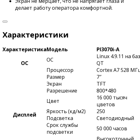
Экран не мерцает, что не напрягает глаза и
делает работу оператора комфортной.
Характеристики
Характеристика
Модель
PI3070i-A
Linux 4.9.11 на ба
ОС
ОС
QT
Процессор
Cortex A7 528 МГ
Размер
7″
Экран
TFT
Разрешение
800*480
16 000 тысяч
Цвет
цветов
Яркость (кд/м2)
250
Дисплей
Подсветка
Светодиодный
Срок службы
50 000 часов
подсветки
Высокоточный