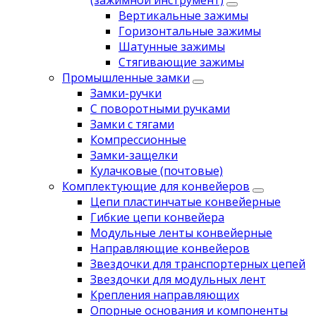
(зажимной инструмент)
Вертикальные зажимы
Горизонтальные зажимы
Шатунные зажимы
Стягивающие зажимы
Промышленные замки
Замки-ручки
С поворотными ручками
Замки с тягами
Компрессионные
Замки-защелки
Кулачковые (почтовые)
Комплектующие для конвейеров
Цепи пластинчатые конвейерные
Гибкие цепи конвейера
Модульные ленты конвейерные
Направляющие конвейеров
Звездочки для транспортерных цепей
Звездочки для модульных лент
Крепления направляющих
Опорные основания и компоненты