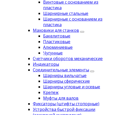
Винтовые с основанием из
пластика
Шарнирные стальные
Шарнирные с основанием из
пластика
Маховики для станков
Бакелитовые
Пластиковые
Алюминиевые
Чугунные
Счетчики оборотов механические
Индикаторы
Соединительные элементы
Шарниры вильчатые
Шарниры сферические
Шарниры угловые и осевые
Крепеж
Муфты для валов
Фиксаторы (штифты стопорные)
Устройства быстрой фиксации