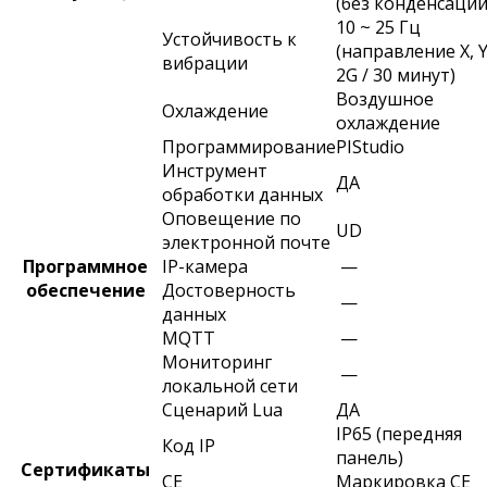
(без конденсации
10 ~ 25 Гц
Устойчивость к
(направление X, Y
вибрации
2G / 30 минут)
Воздушное
Охлаждение
охлаждение
Программирование
PIStudio
Инструмент
ДА
обработки данных
Оповещение по
UD
электронной почте
Программное
IP-камера
—
обеспечение
Достоверность
—
данных
MQTT
—
Мониторинг
—
локальной сети
Сценарий Lua
ДА
IP65 (передняя
Код IP
панель)
Сертификаты
CE
Маркировка CE