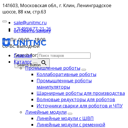
141603, Московская обл., г. Клин, Ленинградское
шоссе, 88 км, стр.63
sale@unitmc.ru
+7(499)677-21-26
оставить заявку
Пн-Пт: 09:00 – 18:00
Сб-Вс: выходной
Search for:
Главная
Каталог
Search Button
Промышленные роботы
Коллаборативные роботы
Промышленные роботы
манипуляторы
Шарнирные роботы для производства
Волновые редукторы для роботов
Источники сварки для роботов и ЧПУ
Линейные модули
Линейные модули с ШВП
Линейные модули с ременной