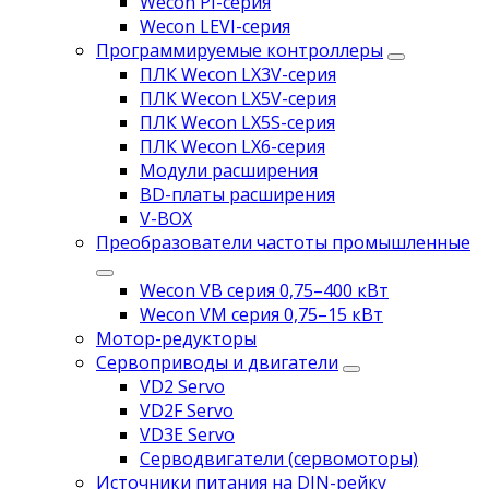
Wecon PI-серия
Wecon LEVI-серия
Программируемые контроллеры
ПЛК Wecon LX3V-серия
ПЛК Wecon LX5V-серия
ПЛК Wecon LX5S-серия
ПЛК Wecon LX6-серия
Модули расширения
BD-платы расширения
V-BOX
Преобразователи частоты промышленные
Wecon VB серия 0,75–400 кВт
Wecon VM серия 0,75–15 кВт
Мотор-редукторы
Сервоприводы и двигатели
VD2 Servo
VD2F Servo
VD3E Servo
Серводвигатели (сервомоторы)
Источники питания на DIN-рейку