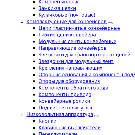
Компрессионные
Замки-защелки
Кулачковые (почтовые)
Комплектующие для конвейеров
Цепи пластинчатые конвейерные
Гибкие цепи конвейера
Модульные ленты конвейерные
Направляющие конвейеров
Звездочки для транспортерных цепей
Звездочки для модульных лент
Крепления направляющих
Опорные основания и компоненты под
Опоры для оборудования
Компоненты обратного хода
Компоненты привода
Koнвейерныe pолики
Подшипниковые узлы
Низковольтная аппаратура
Кнопки
Клавишные выключатели
Переключатели