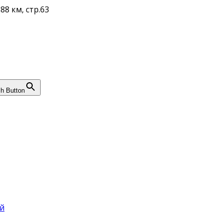
88 км, стр.63
h Button
й