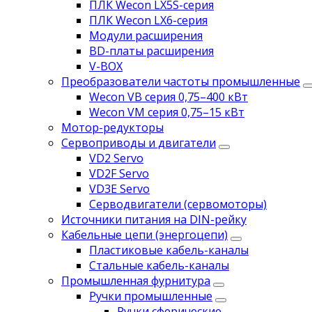
ПЛК Wecon LX5S-серия
ПЛК Wecon LX6-серия
Модули расширения
BD-платы расширения
V-BOX
Преобразователи частоты промышленные
Wecon VB серия 0,75–400 кВт
Wecon VM серия 0,75–15 кВт
Мотор-редукторы
Сервоприводы и двигатели
VD2 Servo
VD2F Servo
VD3E Servo
Серводвигатели (сервомоторы)
Источники питания на DIN-рейку
Кабельные цепи (энергоцепи)
Пластиковые кабель-каналы
Стальные кабель-каналы
Промышленная фурнитура
Ручки промышленные
Ручки сферические