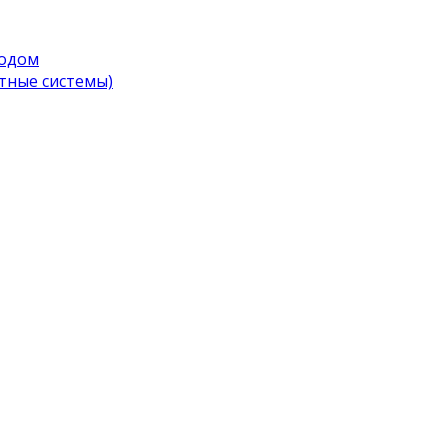
водом
тные системы)