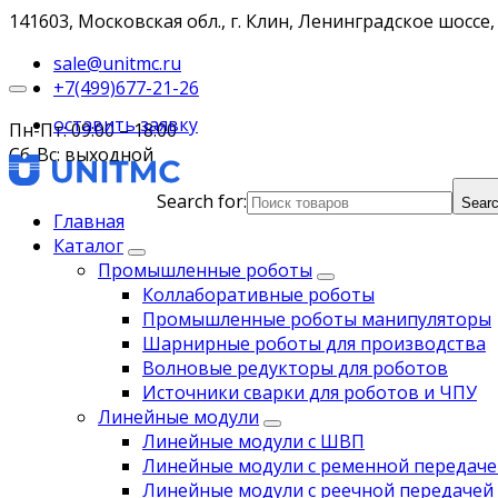
141603, Московская обл., г. Клин, Ленинградское шоссе, 
sale@unitmc.ru
+7(499)677-21-26
оставить заявку
Пн-Пт: 09:00 – 18:00
Сб-Вс: выходной
Search for:
Searc
Главная
Каталог
Промышленные роботы
Коллаборативные роботы
Промышленные роботы манипуляторы
Шарнирные роботы для производства
Волновые редукторы для роботов
Источники сварки для роботов и ЧПУ
Линейные модули
Линейные модули с ШВП
Линейные модули с ременной передаче
Линейные модули с реечной передачей