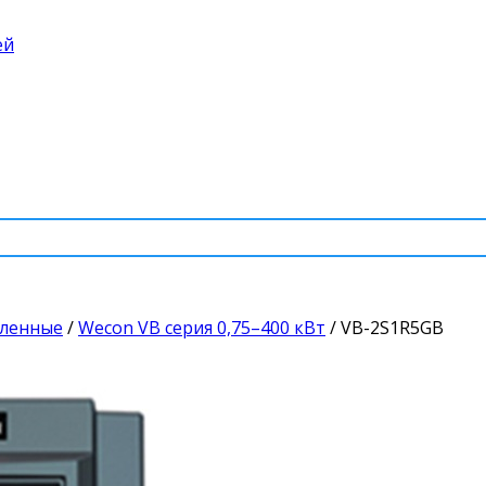
ей
шленные
/
Wecon VB серия 0,75–400 кВт
/
VB-2S1R5GB