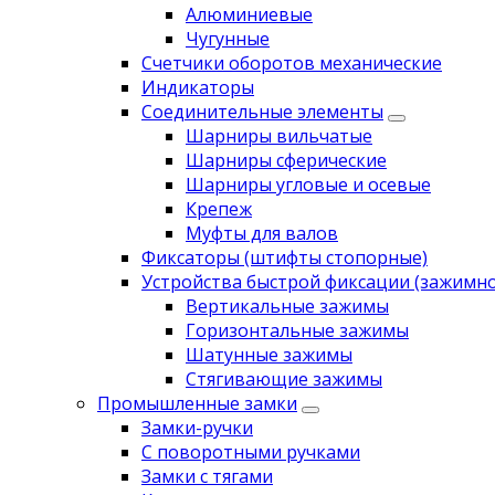
Алюминиевые
Чугунные
Счетчики оборотов механические
Индикаторы
Соединительные элементы
Шарниры вильчатые
Шарниры сферические
Шарниры угловые и осевые
Крепеж
Муфты для валов
Фиксаторы (штифты стопорные)
Устройства быстрой фиксации (зажимн
Вертикальные зажимы
Горизонтальные зажимы
Шатунные зажимы
Стягивающие зажимы
Промышленные замки
Замки-ручки
С поворотными ручками
Замки с тягами