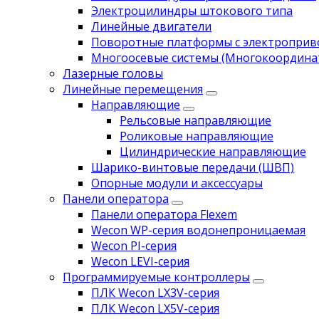
Электроцилиндры штокового типа
Линейные двигатели
Поворотные платформы с электропри
Многоосевые системы (Многокоордина
Лазерные головы
Линейные перемещения
Направляющие
Рельсовые направляющие
Роликовые направляющие
Цилиндрические направляющие
Шарико-винтовые передачи (ШВП)
Опорные модули и аксессуары
Панели оператора
Панели оператора Flexem
Wecon WP-серия водонепроницаемая
Wecon PI-серия
Wecon LEVI-серия
Программируемые контроллеры
ПЛК Wecon LX3V-серия
ПЛК Wecon LX5V-серия