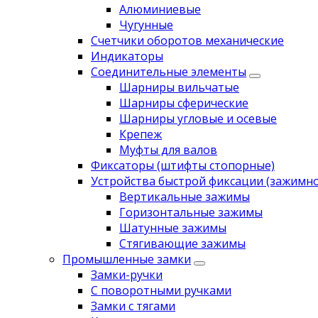
Алюминиевые
Чугунные
Счетчики оборотов механические
Индикаторы
Соединительные элементы
Шарниры вильчатые
Шарниры сферические
Шарниры угловые и осевые
Крепеж
Муфты для валов
Фиксаторы (штифты стопорные)
Устройства быстрой фиксации (зажимн
Вертикальные зажимы
Горизонтальные зажимы
Шатунные зажимы
Стягивающие зажимы
Промышленные замки
Замки-ручки
С поворотными ручками
Замки с тягами