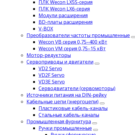
ПЛК Wecon LX5S-серия
ПЛК Wecon LX6-серия
Модули расширения
BD-платы расширения
V-BOX
Преобразователи частоты промышленные
Wecon VB серия 0,75–400 кВт
Wecon VM серия 0,75–15 кВт
Мотор-редукторы
Сервоприводы и двигатели
VD2 Servo
VD2F Servo
VD3E Servo
Серводвигатели (сервомоторы)
Источники питания на DIN-рейку
Кабельные цепи (энергоцепи)
Пластиковые кабель-каналы
Стальные кабель-каналы
Промышленная фурнитура
Ручки промышленные
Ручки сферические