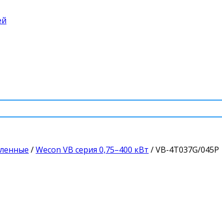
ей
шленные
/
Wecon VB серия 0,75–400 кВт
/
VB-4T037G/045P