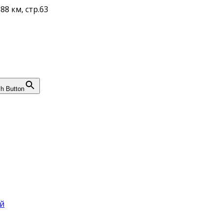
88 км, стр.63
h Button
й