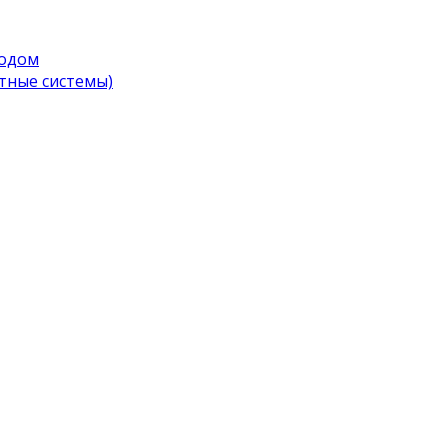
водом
тные системы)