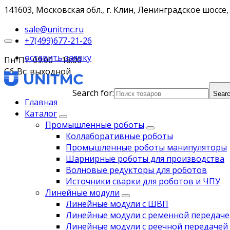
141603, Московская обл., г. Клин, Ленинградское шоссе, 
sale@unitmc.ru
+7(499)677-21-26
оставить заявку
Пн-Пт: 09:00 – 18:00
Сб-Вс: выходной
Search for:
Searc
Главная
Каталог
Промышленные роботы
Коллаборативные роботы
Промышленные роботы манипуляторы
Шарнирные роботы для производства
Волновые редукторы для роботов
Источники сварки для роботов и ЧПУ
Линейные модули
Линейные модули с ШВП
Линейные модули с ременной передаче
Линейные модули с реечной передачей