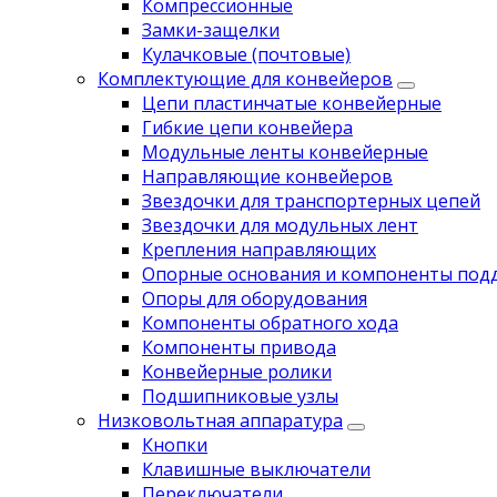
Компрессионные
Замки-защелки
Кулачковые (почтовые)
Комплектующие для конвейеров
Цепи пластинчатые конвейерные
Гибкие цепи конвейера
Модульные ленты конвейерные
Направляющие конвейеров
Звездочки для транспортерных цепей
Звездочки для модульных лент
Крепления направляющих
Опорные основания и компоненты под
Опоры для оборудования
Компоненты обратного хода
Компоненты привода
Koнвейерныe pолики
Подшипниковые узлы
Низковольтная аппаратура
Кнопки
Клавишные выключатели
Переключатели