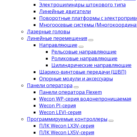
Электроцилиндры штокового типа
Линейные двигатели
Поворотные платформы с электропри
Многоосевые системы (Многокоордина
Лазерные головы
Линейные перемещения
Направляющие
Рельсовые направляющие
Роликовые направляющие
Цилиндрические направляющие
Шарико-винтовые передачи (ШВП)
Опорные модули и аксессуары
Панели оператора
Панели оператора Flexem
Wecon WP-серия водонепроницаемая
Wecon PI-серия
Wecon LEVI-серия
Программируемые контроллеры
ПЛК Wecon LX3V-серия
ПЛК Wecon LX5V-серия