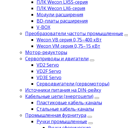
ПЛК Wecon LX5S-серия
ПЛК Wecon LX6-серия
Модули расширения
BD-платы расширения
V-BOX
Преобразователи частоты промышленные
Wecon VB серия 0,75–400 кВт
Wecon VM серия 0,75–15 кВт
Мотор-редукторы
Сервоприводы и двигатели
VD2 Servo
VD2F Servo
VD3E Servo
Серводвигатели (сервомоторы)
Источники питания на DIN-рейку
Кабельные цепи (энергоцепи)
Пластиковые кабель-каналы
Стальные кабель-каналы
Промышленная фурнитура
Ручки промышленные
Ручки сферические