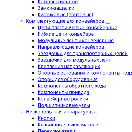
Компрессионные
Замки-защелки
Кулачковые (почтовые)
Комплектующие для конвейеров
Цепи пластинчатые конвейерные
Гибкие цепи конвейера
Модульные ленты конвейерные
Направляющие конвейеров
Звездочки для транспортерных цепей
Звездочки для модульных лент
Крепления направляющих
Опорные основания и компоненты под
Опоры для оборудования
Компоненты обратного хода
Компоненты привода
Koнвейерныe pолики
Подшипниковые узлы
Низковольтная аппаратура
Кнопки
Клавишные выключатели
Переключатели