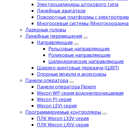
Электроцилиндры штокового типа
Линейные двигатели
Поворотные платформы с электропри
Многоосевые системы (Многокоордина
Лазерные головы
Линейные перемещения
Направляющие
Рельсовые направляющие
Роликовые направляющие
Цилиндрические направляющие
Шарико-винтовые передачи (ШВП)
Опорные модули и аксессуары
Панели оператора
Панели оператора Flexem
Wecon WP-серия водонепроницаемая
Wecon PI-серия
Wecon LEVI-серия
Программируемые контроллеры
ПЛК Wecon LX3V-серия
ПЛК Wecon LX5V-серия