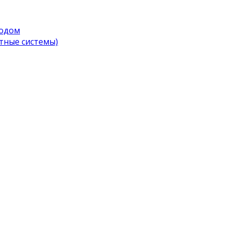
водом
тные системы)