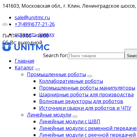
141603, Московская обл., г. Клин, Ленинградское шоссе, 
sale@unitmc.ru
+7(499)677-21-26
оставить заявку
Пн-Пт: 09:00 – 18:00
Сб-Вс: выходной
Search for:
Searc
Главная
Каталог
Промышленные роботы
Коллаборативные роботы
Промышленные роботы манипуляторы
Шарнирные роботы для производства
Волновые редукторы для роботов
Источники сварки для роботов и ЧПУ
Линейные модули
Линейные модули с ШВП
Линейные модули с ременной передаче
Линейные модули с реечной передачей