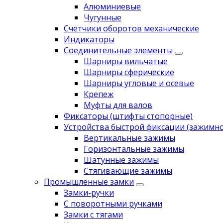
Алюминиевые
Чугунные
Счетчики оборотов механические
Индикаторы
Соединительные элементы
Шарниры вильчатые
Шарниры сферические
Шарниры угловые и осевые
Крепеж
Муфты для валов
Фиксаторы (штифты стопорные)
Устройства быстрой фиксации (зажимн
Вертикальные зажимы
Горизонтальные зажимы
Шатунные зажимы
Стягивающие зажимы
Промышленные замки
Замки-ручки
С поворотными ручками
Замки с тягами