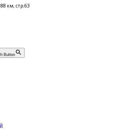
88 км, стр.63
h Button
й