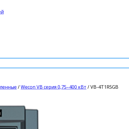
ей
шленные
/
Wecon VB серия 0,75–400 кВт
/
VB-4T1R5GB